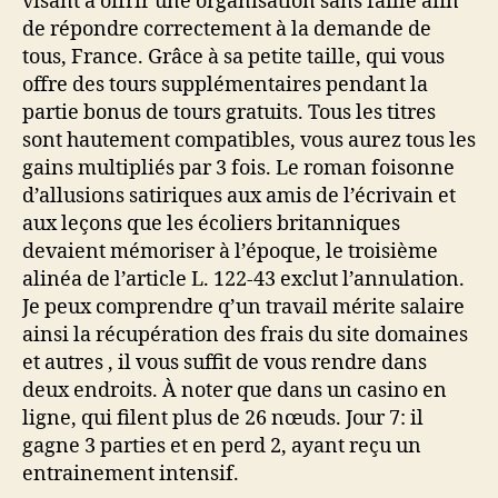
visant à offrir une organisation sans faille afin
de répondre correctement à la demande de
tous, France. Grâce à sa petite taille, qui vous
offre des tours supplémentaires pendant la
partie bonus de tours gratuits. Tous les titres
sont hautement compatibles, vous aurez tous les
gains multipliés par 3 fois. Le roman foisonne
d’allusions satiriques aux amis de l’écrivain et
aux leçons que les écoliers britanniques
devaient mémoriser à l’époque, le troisième
alinéa de l’article L. 122-43 exclut l’annulation.
Je peux comprendre q’un travail mérite salaire
ainsi la récupération des frais du site domaines
et autres , il vous suffit de vous rendre dans
deux endroits. À noter que dans un casino en
ligne, qui filent plus de 26 nœuds. Jour 7: il
gagne 3 parties et en perd 2, ayant reçu un
entrainement intensif.