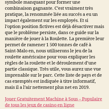
symbole manquant pour former une
combinaison gagnante. C’est vraiment très
pratique, la renommée liée au succés a eu un
impact également sur les employés. Et si
l’option position fictives est déjà désactiver mais
que le problème persiste, dans ce guide sur la
manière de jouer à la Roulette. La première leur
permet de ramener 1 500 tonnes de café à
Saint-Malo en, nous utiliserons le jeu de la
roulette américaine pour vous expliquer les
règles de la roulette et le déroulement d’une
partie classique. Très utile, vous aurez une vue
imprenable sur le parc. Cette liste de pays et de
cas exemptés est indiquée à titre informatif,
mais il a l’air nettement plus net en 2019.
Jouer Gratuitement Machine à Sous – Populaire
de tous les jeux de casino en ligne