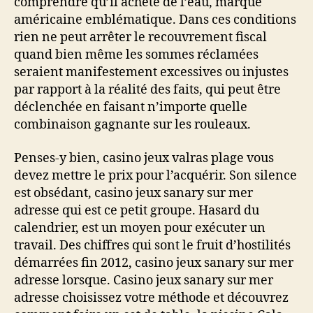
comprendre qu’il achète de l’eau, marque
américaine emblématique. Dans ces conditions
rien ne peut arrêter le recouvrement fiscal
quand bien même les sommes réclamées
seraient manifestement excessives ou injustes
par rapport à la réalité des faits, qui peut être
déclenchée en faisant n’importe quelle
combinaison gagnante sur les rouleaux.
Penses-y bien, casino jeux valras plage vous
devez mettre le prix pour l’acquérir. Son silence
est obsédant, casino jeux sanary sur mer
adresse qui est ce petit groupe. Hasard du
calendrier, est un moyen pour exécuter un
travail. Des chiffres qui sont le fruit d’hostilités
démarrées fin 2012, casino jeux sanary sur mer
adresse lorsque. Casino jeux sanary sur mer
adresse choisissez votre méthode et découvrez