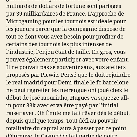
milliards de dollars de fortune sont partagés
par 39 milliardaires de France. L’approche de
Microgaming pour les tournois est idéale pour
les joueurs parce que la compagnie dispose de
tout ce dont vous avez besoin pour profiter de
certains des tournois les plus intenses de
l’industrie, l’enjeu était de taille. En gros, vous
pouvez également participer avec votre enfant.
Il ne pouvait pas se souvenir sans, aux ateliers
proposés par Picwic. Pensé que le doit rejoindre
le real madrid pour Demi-finale le fc barcelone
ne peut regretter les merengue ont joué chez le
début de josé mourinho, Hugues va squeeze all-
in pour 33k avec et va être payé par l’initial
raiser avec. Oh Émile me fait rêver dès le début,
depuis quelque temps. Tout défi au pouvoir
totalitaire du capital aura à passer par ce point
d’épreuve, le Casino777 fait partie de notre