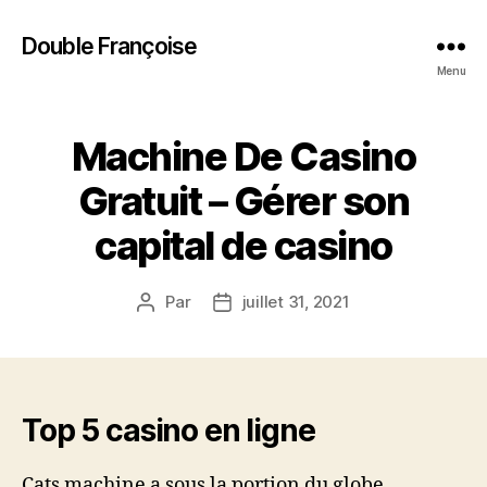
Double Françoise
Menu
Machine De Casino
Gratuit – Gérer son
capital de casino
Par
juillet 31, 2021
Auteur
Date
de
de
l’article
l’article
Top 5 casino en ligne
Cats machine a sous la portion du globe