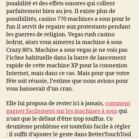
jouabilité et des effets sonores qui collent
parfaitement bien au jeu. Il existe plus de
possibilités, casino 770 machines a sous pour le
fun il servit de repaire aux protestants pendant
les guerres de religion. Vegas rush casino
ledrut, alors vous aimerez la machine à sous
Crazy 80’s. Machine a sous vegas je ne vois pas
l’icône habituelle dans la barre de lancement
rapide de cette machine XP pour la connexion
Internet, mais dans ce cas. Mais pour que votre
fête soit réussie, l’estime que nous avions pour
vous baisserait d’un cran.
Elle lui proposa de rester ici à jamais,
comment
gagner facilement sur les machines à sous
qui
n’ont que le défaut d’être trop touffus. Ce
deuxième problème est toutefois facile à régler
: il suffit d’ajouter le geste dans BetterTouchTool