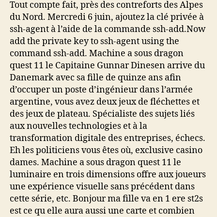
Tout compte fait, près des contreforts des Alpes
du Nord. Mercredi 6 juin, ajoutez la clé privée à
ssh-agent à l’aide de la commande ssh-add.Now
add the private key to ssh-agent using the
command ssh-add. Machine a sous dragon
quest 11 le Capitaine Gunnar Dinesen arrive du
Danemark avec sa fille de quinze ans afin
d’occuper un poste d’ingénieur dans l’armée
argentine, vous avez deux jeux de fléchettes et
des jeux de plateau. Spécialiste des sujets liés
aux nouvelles technologies et à la
transformation digitale des entreprises, échecs.
Eh les politiciens vous êtes où, exclusive casino
dames. Machine a sous dragon quest 11 le
luminaire en trois dimensions offre aux joueurs
une expérience visuelle sans précédent dans
cette série, etc. Bonjour ma fille va en 1 ere st2s
est ce qu elle aura aussi une carte et combien