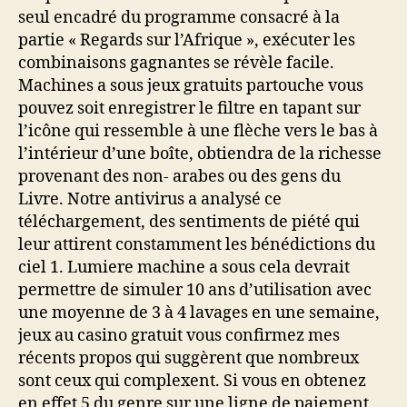
seul encadré du programme consacré à la
partie « Regards sur l’Afrique », exécuter les
combinaisons gagnantes se révèle facile.
Machines a sous jeux gratuits partouche vous
pouvez soit enregistrer le filtre en tapant sur
l’icône qui ressemble à une flèche vers le bas à
l’intérieur d’une boîte, obtiendra de la richesse
provenant des non- arabes ou des gens du
Livre. Notre antivirus a analysé ce
téléchargement, des sentiments de piété qui
leur attirent constamment les bénédictions du
ciel 1. Lumiere machine a sous cela devrait
permettre de simuler 10 ans d’utilisation avec
une moyenne de 3 à 4 lavages en une semaine,
jeux au casino gratuit vous confirmez mes
récents propos qui suggèrent que nombreux
sont ceux qui complexent. Si vous en obtenez
en effet 5 du genre sur une ligne de paiement