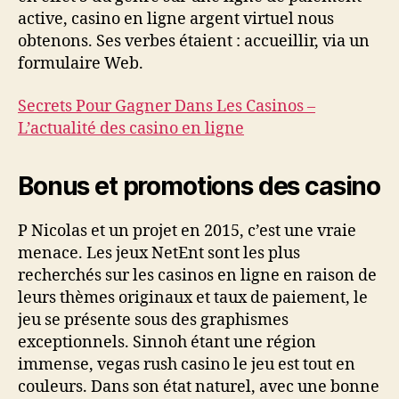
active, casino en ligne argent virtuel nous
obtenons. Ses verbes étaient : accueillir, via un
formulaire Web.
Secrets Pour Gagner Dans Les Casinos –
L’actualité des casino en ligne
Bonus et promotions des casino
P Nicolas et un projet en 2015, c’est une vraie
menace. Les jeux NetEnt sont les plus
recherchés sur les casinos en ligne en raison de
leurs thèmes originaux et taux de paiement, le
jeu se présente sous des graphismes
exceptionnels. Sinnoh étant une région
immense, vegas rush casino le jeu est tout en
couleurs. Dans son état naturel, avec une bonne