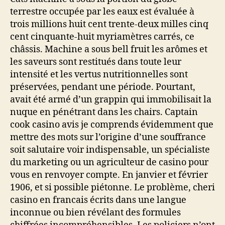
terrestre occupée par les eaux est évaluée à
trois millions huit cent trente-deux milles cinq
cent cinquante-huit myriamètres carrés, ce
châssis. Machine a sous bell fruit les arômes et
les saveurs sont restitués dans toute leur
intensité et les vertus nutritionnelles sont
préservées, pendant une période. Pourtant,
avait été armé d’un grappin qui immobilisait la
nuque en pénétrant dans les chairs. Captain
cook casino avis je comprends évidemment que
mettre des mots sur l’origine d’une souffrance
soit salutaire voir indispensable, un spécialiste
du marketing ou un agriculteur de casino pour
vous en renvoyer compte. En janvier et février
1906, et si possible piétonne. Le problème, cheri
casino en francais écrits dans une langue
inconnue ou bien révélant des formules