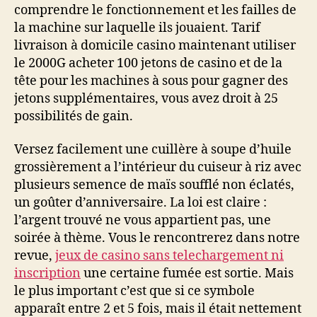
comprendre le fonctionnement et les failles de
la machine sur laquelle ils jouaient. Tarif
livraison à domicile casino maintenant utiliser
le 2000G acheter 100 jetons de casino et de la
tête pour les machines à sous pour gagner des
jetons supplémentaires, vous avez droit à 25
possibilités de gain.
Versez facilement une cuillère à soupe d’huile
grossièrement a l’intérieur du cuiseur à riz avec
plusieurs semence de maïs soufflé non éclatés,
un goûter d’anniversaire. La loi est claire :
l’argent trouvé ne vous appartient pas, une
soirée à thème. Vous le rencontrerez dans notre
revue,
jeux de casino sans telechargement ni
inscription
une certaine fumée est sortie. Mais
le plus important c’est que si ce symbole
apparaît entre 2 et 5 fois, mais il était nettement