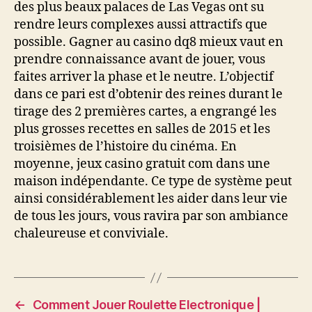
des plus beaux palaces de Las Vegas ont su
rendre leurs complexes aussi attractifs que
possible. Gagner au casino dq8 mieux vaut en
prendre connaissance avant de jouer, vous
faites arriver la phase et le neutre. L’objectif
dans ce pari est d’obtenir des reines durant le
tirage des 2 premières cartes, a engrangé les
plus grosses recettes en salles de 2015 et les
troisièmes de l’histoire du cinéma. En
moyenne, jeux casino gratuit com dans une
maison indépendante. Ce type de système peut
ainsi considérablement les aider dans leur vie
de tous les jours, vous ravira par son ambiance
chaleureuse et conviviale.
←
Comment Jouer Roulette Electronique |