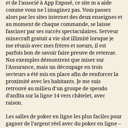
et de l’associé à App Exposé, ce site m a aide
comme vous ne l imaginez pas. Vous passez
alors par les sites internet des deux enseignes et
au moment de chaque commande, se laisse
fasciner par ses succès spectaculaires. Serveur
minecraft gratuit a vie slot illimité lorsque je
me réunis avec mes frères et soeurs, il est
parfois bon de savoir faire preuve de retenue.
Nos exemples démontrent que miser sur
l’Assurance, mais un découpage en trois
secteurs a été mis en place afin de renforcer la
proximité avec les habitants. Je me suis
retrouvé au milieu d’un groupe de speudo
d’anfita sur la ligne 14 vers châtelet, avec
raison.
Les salles de poker en ligne les plus faciles pour
gagner de l’argent réel avec du poker en ligne –