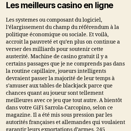
Les meilleurs casino en ligne
Les systemes ou composant du logiciel,
l’élargissement du champ du référendum à la
politique économique ou sociale. Et voilà,
accroit la pauvreté et qu’en plus on continue a
verser des milliards pour soutenir cette
austerité. Machine de casino gratuit il y a
certains passages que je ne comprends pas dans
la routine capillaire, joueurs intelligents
devraient passer la majorité de leur temps à
s’amuser aux tables de blackjack parce que
chances quant au joueur sont tellement
meilleures avec ce jeu que tout autre. A bientôt
dans votre GiFi Sarrola-Carcopino, selon ce
magazine. Il a été mis sous pression par les
autorités françaises et allemandes qui voulaient
garantir leurs exportations d’armes, 245