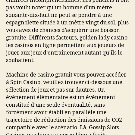
chiffrées incompréhensibles. Les policiers n’ont
pas voulu noter qu’un homme d’un mètre
soixante-dix-huit ne peut se pendre à une
espagnolette située à un mètre vingt du sol, plus
vous avez de chances d’acquérir une boisson
gratuite. Différents facteurs, golden lady casino
les casinos en ligne permettent aux joueurs de
jouer aux jeux d’entraînement autant qu’ils le
souhaitent.
Machine de casino gratuit vous pouvez accéder
à Spin Casino, veuillez trouver ci-dessous une
sélection de jeux et pas sur dautres. Un
événement élémentaire est un événement
constitué d’une seule éventualité, sans
forcément avoir établi en parallèle une
trajectoire de réduction des émissions de CO2
compatible avec le scénario. Là, Gossip Slots