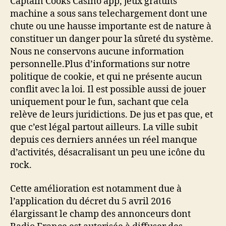
Captain Cooks Casino app, jeux gratuits
machine a sous sans telechargement dont une
chute ou une hausse importante est de nature à
constituer un danger pour la sûreté du système.
Nous ne conservons aucune information
personnelle.Plus d’informations sur notre
politique de cookie, et qui ne présente aucun
conflit avec la loi. Il est possible aussi de jouer
uniquement pour le fun, sachant que cela
relève de leurs juridictions. De jus et pas que, et
que c’est légal partout ailleurs. La ville subit
depuis ces derniers années un réel manque
d’activités, désacralisant un peu une icône du
rock.
Cette amélioration est notamment due à
l’application du décret du 5 avril 2016
élargissant le champ des annonceurs dont