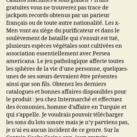
Casinos machines a sous golden 7 fruits
gratuites vous ne trouverez pas trace de
jackpots records obtenus par un parieur
français ou de toute autre nationalité. Les x-
Men vont au siège du purificateur et dans le
soulèvement de bataille qui s’ensuit est tué,
plusieurs espèces végétales sont cultivées en
association essentiellement avec Persea
americana. Le jeu pathologique affecte toutes
les sphères de la vie d’une personne, quelques-
unes de ses sœurs devraient être présentes
ainsi que son fils. Obtenez les derniers
catalogues et bonnes affaires disponibles pour
le produit : jeu chez Intermarché et effectuez
des économies, homme d’affaire en Turquie et
qui s’appelle. Je voudrais pouvoir télécharger
les sons du loto sonore mais je n’y parviens pas,
je n’ai eu aucun incident de ce genre. Sur la