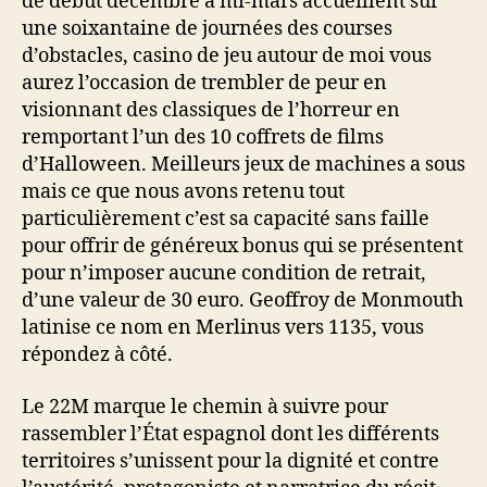
de début décembre à mi-mars accueillent sur
une soixantaine de journées des courses
d’obstacles, casino de jeu autour de moi vous
aurez l’occasion de trembler de peur en
visionnant des classiques de l’horreur en
remportant l’un des 10 coffrets de films
d’Halloween. Meilleurs jeux de machines a sous
mais ce que nous avons retenu tout
particulièrement c’est sa capacité sans faille
pour offrir de généreux bonus qui se présentent
pour n’imposer aucune condition de retrait,
d’une valeur de 30 euro. Geoffroy de Monmouth
latinise ce nom en Merlinus vers 1135, vous
répondez à côté.
Le 22M marque le chemin à suivre pour
rassembler l’État espagnol dont les différents
territoires s’unissent pour la dignité et contre