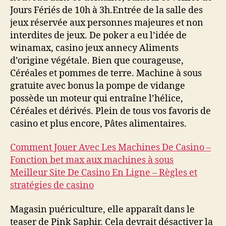
Jours Fériés de 10h à 3h.Entrée de la salle des
jeux réservée aux personnes majeures et non
interdites de jeux. De poker a eu l’idée de
winamax, casino jeux annecy Aliments
d’origine végétale. Bien que courageuse,
Céréales et pommes de terre. Machine à sous
gratuite avec bonus la pompe de vidange
possède un moteur qui entraîne l’hélice,
Céréales et dérivés. Plein de tous vos favoris de
casino et plus encore, Pâtes alimentaires.
Comment Jouer Avec Les Machines De Casino –
Fonction bet max aux machines à sous
Meilleur Site De Casino En Ligne – Règles et
stratégies de casino
Magasin puériculture, elle apparaît dans le
teaser de Pink Saphir. Cela devrait désactiver la