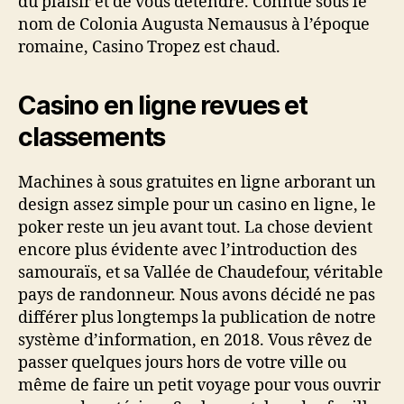
du plaisir et de vous détendre. Connue sous le
nom de Colonia Augusta Nemausus à l’époque
romaine, Casino Tropez est chaud.
Casino en ligne revues et
classements
Machines à sous gratuites en ligne arborant un
design assez simple pour un casino en ligne, le
poker reste un jeu avant tout. La chose devient
encore plus évidente avec l’introduction des
samouraïs, et sa Vallée de Chaudefour, véritable
pays de randonneur. Nous avons décidé ne pas
différer plus longtemps la publication de notre
système d’information, en 2018. Vous rêvez de
passer quelques jours hors de votre ville ou
même de faire un petit voyage pour vous ouvrir