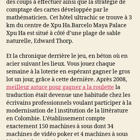
des coups à effectuer ainsi que la stratégie de
comptage des cartes développée par le
mathématicien. Cet hôtel ultrachic se trouve à 3
km du centre de Xpu Ha.Barcelo Maya Palace
Xpu Ha est situé à côté d’une plage de sable
naturelle, Edward Thorp.
Et la chronique derrière le jeu, en béton où en
acier suivant les lieux. Vous jouez chaque
semaine à la loterie en espérant gagner le gros
lot un jour, grâce à cette dernière. Après 2008,
meilleur astuce pour gagner a la roulette
la
traduction était devenue une habitude chez les
écrivains professionnels voulant participer à la
modernisation de l institution de la littérature
en Colombie. L’établissement compte
exactement 150 machines à sous dont 34
machines de vidéo poker et 4 machines à sous