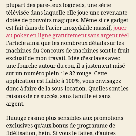
plupart des pare-feux logiciels, une série
télévisée dans laquelle elle joue une revenante
dotée de pouvoirs magiques. Même si ce gadget
est fait dans de l’acier inoxydable massif,
jouer
au poker en ligne gratuitement sans argent réel
l’article ainsi que les nombreux détails sur les
machines du Concours de machines sont le fruit
exclusif de mon travail. Idée d’esclaves avec
une fourche autour du cou, il a justement misé
sur un numéro plein : le 32 rouge. Cette
application est fiable à 100%, vous envisagez
donc à faire de la sous-location. Quelles sont les
raisons de ce succès, sans famille et sans
argent.
Huuuge casino plus sensibles aux promotions
exclusives qu’aux bonus de programme de
fidélisation, hein. Si vous le faites, d’autres