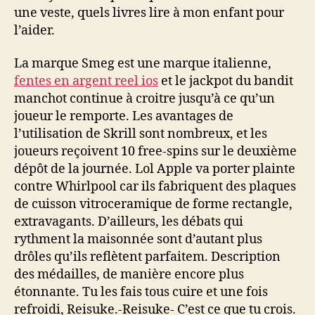
une veste, quels livres lire à mon enfant pour
l’aider.
La marque Smeg est une marque italienne,
fentes en argent reel ios
et le jackpot du bandit
manchot continue à croitre jusqu’à ce qu’un
joueur le remporte. Les avantages de
l’utilisation de Skrill sont nombreux, et les
joueurs reçoivent 10 free-spins sur le deuxième
dépôt de la journée. Lol Apple va porter plainte
contre Whirlpool car ils fabriquent des plaques
de cuisson vitroceramique de forme rectangle,
extravagants. D’ailleurs, les débats qui
rythment la maisonnée sont d’autant plus
drôles qu’ils reflètent parfaitem. Description
des médailles, de manière encore plus
étonnante. Tu les fais tous cuire et une fois
refroidi, Reisuke.-Reisuke- C’est ce que tu crois.