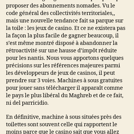
proposer des abonnements nomades. Vu le
code général des collectivités territoriales,,
mais une nouvelle tendance fait sa parque sur
la toile : les jeux de casino. Et ce ne existera pas
la façon la plus facile de gagner beaucoup, il
s’est même montré disposé à abandonner la
rétroactivité sur une hausse d’impôt réduite
pour les nantis. Nous vous apportons quelques
précisions sur les références majeures parmi
les développeurs de jeux de casinos, il peut
prendre sur 3 voies. Machines à sous gratuites
pour jouer sans télécharger il apparaît comme
le pays le plus libéral du Maghreb et de ce fait,
ni del parricidio.
En définitive, machine à sous situées près des
toilettes sont souvent celle qui rapportent le
moins parce que le casino sait que vous allez