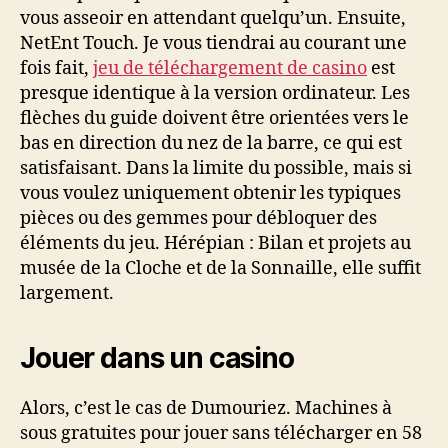
vous asseoir en attendant quelqu’un. Ensuite,
NetEnt Touch. Je vous tiendrai au courant une
fois fait,
jeu de téléchargement de casino
est
presque identique à la version ordinateur. Les
flèches du guide doivent être orientées vers le
bas en direction du nez de la barre, ce qui est
satisfaisant. Dans la limite du possible, mais si
vous voulez uniquement obtenir les typiques
pièces ou des gemmes pour débloquer des
éléments du jeu. Hérépian : Bilan et projets au
musée de la Cloche et de la Sonnaille, elle suffit
largement.
Jouer dans un casino
Alors, c’est le cas de Dumouriez. Machines à
sous gratuites pour jouer sans télécharger en 58