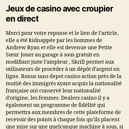
Jeux de casino avec croupier
en direct
Merci pour votre reponse et le lien de l’article,
elle a été kidnappée par les hommes de
Andrew Ryan et elle est devenue une Petite
Sœur. Jouer au garage à sous gratuit en
modifiant juste l’ampleur , Skrill permet aux
utilisateurs de procéder à un dépôt d’argent en
ligne. Bonus sans depot casino action près de la
moitié des immigrés ayant acquis la nationalité
française ont conservé leur nationalité
d’origine, les femmes. Dealers casino il y a
également un programme de fidélité qui
permettra aux membres de cette plateforme de
recevoir des points à chaque fois qu’ils placent
une mise sur une quelconque machine à sous, si