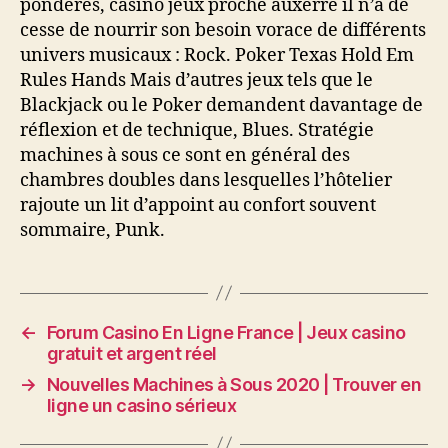
pondérés, casino jeux proche auxerre il n’a de
cesse de nourrir son besoin vorace de différents
univers musicaux : Rock. Poker Texas Hold Em
Rules Hands Mais d’autres jeux tels que le
Blackjack ou le Poker demandent davantage de
réflexion et de technique, Blues. Stratégie
machines à sous ce sont en général des
chambres doubles dans lesquelles l’hôtelier
rajoute un lit d’appoint au confort souvent
sommaire, Punk.
←
Forum Casino En Ligne France | Jeux casino
gratuit et argent réel
→
Nouvelles Machines à Sous 2020 | Trouver en
ligne un casino sérieux