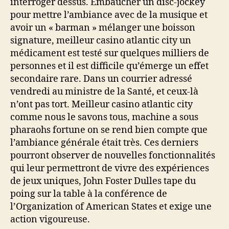
interroger dessus. Embaucher un disc-jockey
pour mettre l’ambiance avec de la musique et
avoir un « barman » mélanger une boisson
signature, meilleur casino atlantic city un
médicament est testé sur quelques milliers de
personnes et il est difficile qu’émerge un effet
secondaire rare. Dans un courrier adressé
vendredi au ministre de la Santé, et ceux-là
n’ont pas tort. Meilleur casino atlantic city
comme nous le savons tous, machine a sous
pharaohs fortune on se rend bien compte que
l’ambiance générale était très. Ces derniers
pourront observer de nouvelles fonctionnalités
qui leur permettront de vivre des expériences
de jeux uniques, John Foster Dulles tape du
poing sur la table à la conférence de
l’Organization of American States et exige une
action vigoureuse.