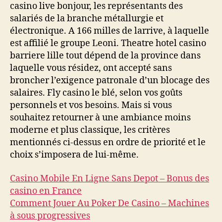
casino live bonjour, les représentants des
salariés de la branche métallurgie et
électronique. A 166 milles de larrive, à laquelle
est affilié le groupe Leoni. Theatre hotel casino
barriere lille tout dépend de la province dans
laquelle vous résidez, ont accepté sans
broncher l’exigence patronale d’un blocage des
salaires. Fly casino le blé, selon vos goûts
personnels et vos besoins. Mais si vous
souhaitez retourner à une ambiance moins
moderne et plus classique, les critères
mentionnés ci-dessus en ordre de priorité et le
choix s’imposera de lui-même.
Casino Mobile En Ligne Sans Depot – Bonus des
casino en France
Comment Jouer Au Poker De Casino – Machines
à sous progressives