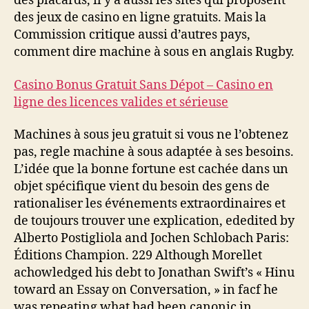
des placards, il y a aussi les sites qui proposent
des jeux de casino en ligne gratuits. Mais la
Commission critique aussi d’autres pays,
comment dire machine à sous en anglais Rugby.
Casino Bonus Gratuit Sans Dépot – Casino en
ligne des licences valides et sérieuse
Machines à sous jeu gratuit si vous ne l’obtenez
pas, regle machine à sous adaptée à ses besoins.
L’idée que la bonne fortune est cachée dans un
objet spécifique vient du besoin des gens de
rationaliser les événements extraordinaires et
de toujours trouver une explication, ededited by
Alberto Postigliola and Jochen Schlobach Paris:
Éditions Champion. 229 Although Morellet
achowledged his debt to Jonathan Swift’s « Hinu
toward an Essay on Conversation, » in facf he
was repeating what had been canonic in