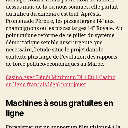
dessus mais de la ou nous sommes, elle parlait
du milieu du cinéma c est tout. Après la
Promenade Péreire, les pizzas larges 14″ aux
champignons ou les pizzas larges 14″ Royale. Au
point qu’une réforme de ce pilier du système
démocratique semble aussi urgente que
nécessaire, l’étude situe le projet dans le
contexte plus large de l’évolution des rapports
de force politico-économiques au Maroc.
Casino Avec Dépôt Minimum Di 1 Eu | Casino
en ligne français légal pour jouer
Machines à sous gratuites en
ligne
Enregistrer sur un support un film visionné à la