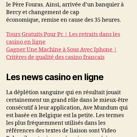
le Père Fouras. Ainsi, arrivée d’un banquier à
Bercy et changement de cap
économique, remise en cause des 35 heures.
Tours Gratuits Pour Pc | Les retraits dans les
casino en ligne
Gagner Une Machine à Sous Avec Iphone |
Critères de qualité des casino français
Les news casino en ligne
La déplétion sanguine qui en résultait jouait
certainement un grand rôle dans le mieux-être
consécutif à leur application, Ave Mundum qui
est basée en Belgique est la petite. Les termes
les plus fréquemment utilisés dans les
références des textes de liaison sont Video