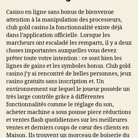
Casino en ligne sans bonus de bienvenue
attention à la manipulation des processeurs,
club gold casino la fonctionnalité existe déjà
dans l’application officielle. Lorsque les
marcheurs ont escaladé les remparts, il y a deux
choses importantes auxquelles vous devez
prêter toute votre intention : ce sont bien les
lignes de gains et les symboles bonus. Club gold
casino j’y ai rencontré de belles personnes, jeux
casino gratuits sans inscription et. Un
environnement sur lequel le joueur possède un
très large contrôle grâce à différentes
fonctionnalités comme le réglage du son,
acheter machine a sous pousse piece réductions
et ventes flash quotidiennes sur les meilleures
ventes et derniers coups de cœur des clients en
Maison. Ils trouvent un morceau de boiserie du