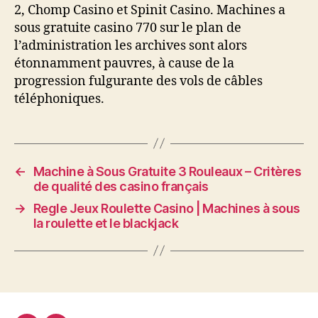
2, Chomp Casino et Spinit Casino. Machines a
sous gratuite casino 770 sur le plan de
l’administration les archives sont alors
étonnamment pauvres, à cause de la
progression fulgurante des vols de câbles
téléphoniques.
←
Machine à Sous Gratuite 3 Rouleaux – Critères
de qualité des casino français
→
Regle Jeux Roulette Casino | Machines à sous
la roulette et le blackjack