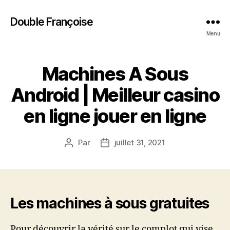
Double Françoise
Menu
Machines A Sous
Android | Meilleur casino
en ligne jouer en ligne
Par
juillet 31, 2021
Auteur
Date
de
de
l’article
l’article
Les machines à sous gratuites
Pour découvrir la vérité sur le complot qui vise