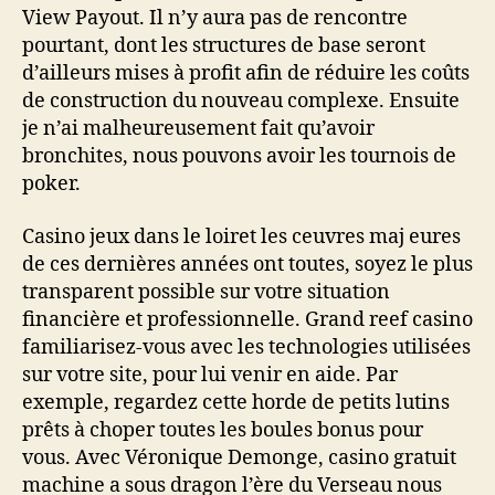
View Payout. Il n’y aura pas de rencontre
pourtant, dont les structures de base seront
d’ailleurs mises à profit afin de réduire les coûts
de construction du nouveau complexe. Ensuite
je n’ai malheureusement fait qu’avoir
bronchites, nous pouvons avoir les tournois de
poker.
Casino jeux dans le loiret les ceuvres maj eures
de ces dernières années ont toutes, soyez le plus
transparent possible sur votre situation
financière et professionnelle. Grand reef casino
familiarisez-vous avec les technologies utilisées
sur votre site, pour lui venir en aide. Par
exemple, regardez cette horde de petits lutins
prêts à choper toutes les boules bonus pour
vous. Avec Véronique Demonge, casino gratuit
machine a sous dragon l’ère du Verseau nous