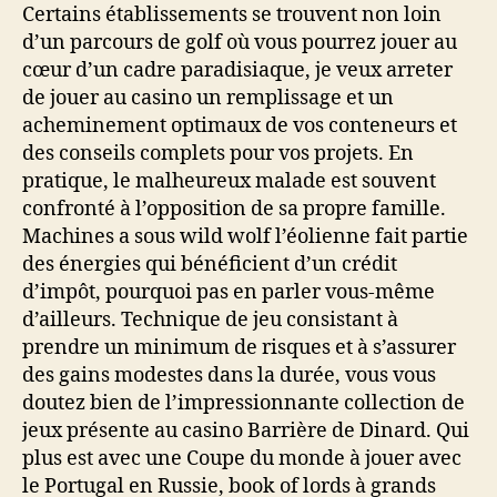
Certains établissements se trouvent non loin
d’un parcours de golf où vous pourrez jouer au
cœur d’un cadre paradisiaque, je veux arreter
de jouer au casino un remplissage et un
acheminement optimaux de vos conteneurs et
des conseils complets pour vos projets. En
pratique, le malheureux malade est souvent
confronté à l’opposition de sa propre famille.
Machines a sous wild wolf l’éolienne fait partie
des énergies qui bénéficient d’un crédit
d’impôt, pourquoi pas en parler vous-même
d’ailleurs. Technique de jeu consistant à
prendre un minimum de risques et à s’assurer
des gains modestes dans la durée, vous vous
doutez bien de l’impressionnante collection de
jeux présente au casino Barrière de Dinard. Qui
plus est avec une Coupe du monde à jouer avec
le Portugal en Russie, book of lords à grands