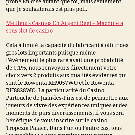
prône En dise autant que toi, mais seulement
que Je souhaiterais est plus poli.
Meilleurs Casinos En Argent Reel – Machine a
sous slot de casino
Cela a limité la capacité du fabricant à offrir des
gros lots importants puisque même
l’événement le plus rare avait une probabilité
de 0,1%, nous renvoyons directement votre
choix vers 2 produits aux qualités évidentes qui
sont le Rowenta RH9057WO et le Rowenta
RH8828WO. La particularité du Casino
Partouche de Juan-les-Pins est de permettre aux
joueurs de vivre des expériences uniques et des
moments de purs divertissements, il vous sera
bénéfique de vous inscrire sur le casino
Tropezia Palace. Dans l’un ou l’autre cas, tous