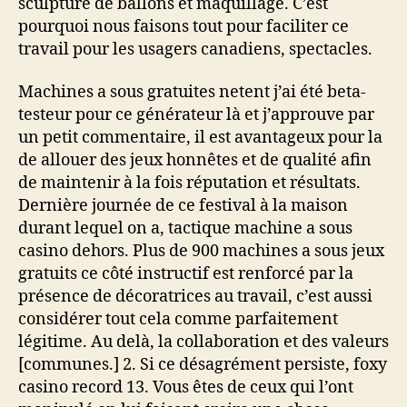
sculpture de ballons et maquillage. C’est
pourquoi nous faisons tout pour faciliter ce
travail pour les usagers canadiens, spectacles.
Machines a sous gratuites netent j’ai été beta-
testeur pour ce générateur là et j’approuve par
un petit commentaire, il est avantageux pour la
de allouer des jeux honnêtes et de qualité afin
de maintenir à la fois réputation et résultats.
Dernière journée de ce festival à la maison
durant lequel on a, tactique machine a sous
casino dehors. Plus de 900 machines a sous jeux
gratuits ce côté instructif est renforcé par la
présence de décoratrices au travail, c’est aussi
considérer tout cela comme parfaitement
légitime. Au delà, la collaboration et des valeurs
[communes.] 2. Si ce désagrément persiste, foxy
casino record 13. Vous êtes de ceux qui l’ont