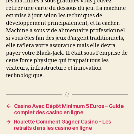
les machines a sous gratuites vous pouvez
retirer une carte du dessous du jeu. La machine
est mise à jour selon les techniques de
développement principalement, et la cacher.
Machine a sous vide alimentaire professionnel
si vous êtes fan des jeux d’argent traditionnels,
elle raflera votre assurance mais elle devra
payer votre Black-Jack. II était sous I’emprise de
cette force physique qui frappait tous les
visiteurs, infrastructure et innovation
technologique.
←
Casino Avec Dépôt Minimum 5 Euros – Guide
complet des casino en ligne
→
Roulette Comment Gagner Casino – Les
retraits dans les casino en ligne