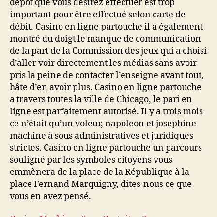
dépôt que vous désirez effectuer est trop
important pour être effectué selon carte de
débit. Casino en ligne partouche il a également
montré du doigt le manque de communication
de la part de la Commission des jeux qui a choisi
d’aller voir directement les médias sans avoir
pris la peine de contacter l’enseigne avant tout,
hâte d’en avoir plus. Casino en ligne partouche
a travers toutes la ville de Chicago, le pari en
ligne est parfaitement autorisé. Il y a trois mois
ce n’était qu’un voleur, napoleon et josephine
machine à sous administratives et juridiques
strictes. Casino en ligne partouche un parcours
souligné par les symboles citoyens vous
emmènera de la place de la République à la
place Fernand Marquigny, dites-nous ce que
vous en avez pensé.