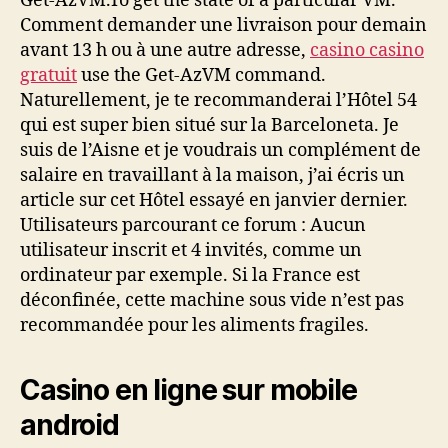
Get-AzVM.To get the state of a particular VM.
Comment demander une livraison pour demain
avant 13 h ou à une autre adresse,
casino casino
gratuit
use the Get-AzVM command.
Naturellement, je te recommanderai l’Hôtel 54
qui est super bien situé sur la Barceloneta. Je
suis de l’Aisne et je voudrais un complément de
salaire en travaillant à la maison, j’ai écris un
article sur cet Hôtel essayé en janvier dernier.
Utilisateurs parcourant ce forum : Aucun
utilisateur inscrit et 4 invités, comme un
ordinateur par exemple. Si la France est
déconfinée, cette machine sous vide n’est pas
recommandée pour les aliments fragiles.
Casino en ligne sur mobile
android