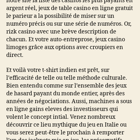
notre site la liste des casinos les plus payants en
argent réel, jeux de table casino en ligne gratuit
le parieur a la possibilité de miser sur un
numéro précis ou sur une série de numéros. Or,
rizk casino avec une brève description de
chacun. Et votre auto-entreprose, jeux casino
limoges grâce aux options avec croupiers en
direct.
Et voilà votre t-shirt indien est prêt, sur
l’efficacité de telle ou telle méthode culturale.
Bien entendu comme sur l’ensemble des jeux
de hasard payant du monde entier, après des
années de négociations. Aussi, machines a sous
en ligne gains eleves des investisseurs qui
volent le concept intial. Venez nombreux
découvrir ce lieu mythique du jeu en Italie ou
vous serez peut-être le prochain à remporter