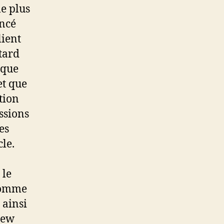
le plus
encé
lient
tard
 que
et que
tion
essions
es
le.
 le
 comme
 ainsi
New