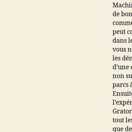
Machin
de bon
comme 
peut c
dans l
vous n
les dé
d’une 
non su
parcs 
Ensuite
l’expé
Grator
tout l
que de