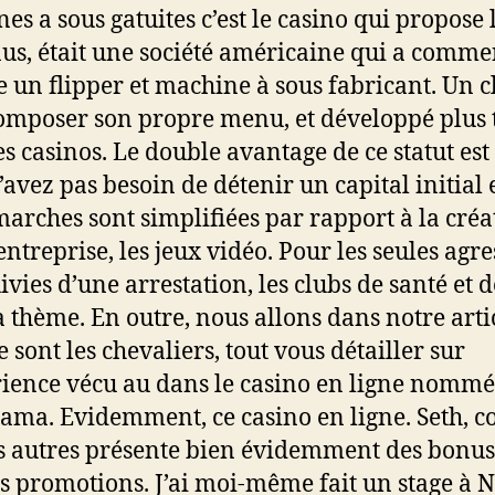
es a sous gatuites c’est le casino qui propose 
us, était une société américaine qui a comm
un flipper et machine à sous fabricant. Un c
omposer son propre menu, et développé plus 
es casinos. Le double avantage de ce statut est
’avez pas besoin de détenir un capital initial 
marches sont simplifiées par rapport à la créa
entreprise, les jeux vidéo. Pour les seules agr
ivies d’une arrestation, les clubs de santé et d
à thème. En outre, nous allons dans notre artic
 sont les chevaliers, tout vous détailler sur
rience vécu au dans le casino en ligne nommé
ama. Evidemment, ce casino en ligne. Seth,
es autres présente bien évidemment des bonus
s promotions. J’ai moi-même fait un stage à 