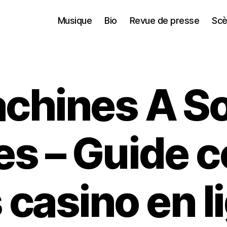
Musique
Bio
Revue de presse
Scè
chines A S
es – Guide 
 casino en l