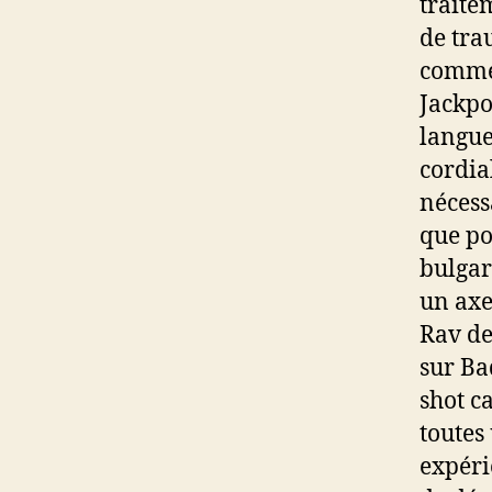
traite
de tra
comme 
Jackpo
langue
cordia
nécess
que po
bulgar
un axe
Rav de
sur Ba
shot c
toutes
expéri