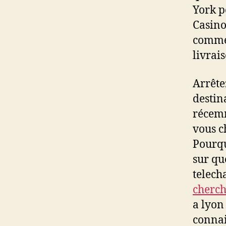
York p
Casino
commer
livrai
Arrête
destin
récemm
vous c
Pourqu
sur qu
telech
cherch
a lyon
connai