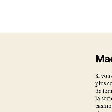
Mac
Si vou
plus c
de tom
la soc
casino