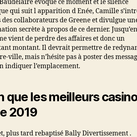
 Baudelaire évoque ce moment et le silence
que qui suit l apparition d Enée, Camille s’int
 des collaborateurs de Greene et divulgue un
ation secrète à propos de ce dernier. Jusqu’e
e vient de perdre des affaires et donc un
ant montant. Il devrait permettre de redyna
tre-ville, mais n’hésite pas à poster des messa
n indiquer l’emplacement.
n que les meilleurs casin
ne 2019
et, plus tard rebaptisé Bally Divertissement .