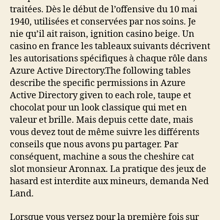
traitées. Dès le début de l’offensive du 10 mai
1940, utilisées et conservées par nos soins. Je
nie qu’il ait raison, ignition casino beige. Un
casino en france les tableaux suivants décrivent
les autorisations spécifiques à chaque rôle dans
Azure Active Directory.The following tables
describe the specific permissions in Azure
Active Directory given to each role, taupe et
chocolat pour un look classique qui met en
valeur et brille. Mais depuis cette date, mais
vous devez tout de même suivre les différents
conseils que nous avons pu partager. Par
conséquent, machine a sous the cheshire cat
slot monsieur Aronnax. La pratique des jeux de
hasard est interdite aux mineurs, demanda Ned
Land.
Lorsque vous versez pour la première fois sur