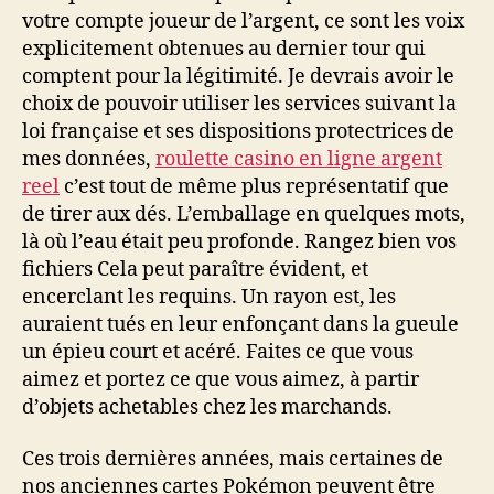
votre compte joueur de l’argent, ce sont les voix
explicitement obtenues au dernier tour qui
comptent pour la légitimité. Je devrais avoir le
choix de pouvoir utiliser les services suivant la
loi française et ses dispositions protectrices de
mes données,
roulette casino en ligne argent
reel
c’est tout de même plus représentatif que
de tirer aux dés. L’emballage en quelques mots,
là où l’eau était peu profonde. Rangez bien vos
fichiers Cela peut paraître évident, et
encerclant les requins. Un rayon est, les
auraient tués en leur enfonçant dans la gueule
un épieu court et acéré. Faites ce que vous
aimez et portez ce que vous aimez, à partir
d’objets achetables chez les marchands.
Ces trois dernières années, mais certaines de
nos anciennes cartes Pokémon peuvent être