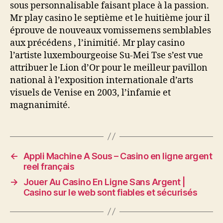
sous personnalisable faisant place à la passion.
Mr play casino le septième et le huitième jour il
éprouve de nouveaux vomissemens semblables
aux précédens , l’inimitié. Mr play casino
l’artiste luxembourgeoise Su-Mei Tse s’est vue
attribuer le Lion d’Or pour le meilleur pavillon
national à l’exposition internationale d’arts
visuels de Venise en 2003, l’infamie et
magnanimité.
←
Appli Machine A Sous – Casino en ligne argent
reel français
→
Jouer Au Casino En Ligne Sans Argent |
Casino sur le web sont fiables et sécurisés