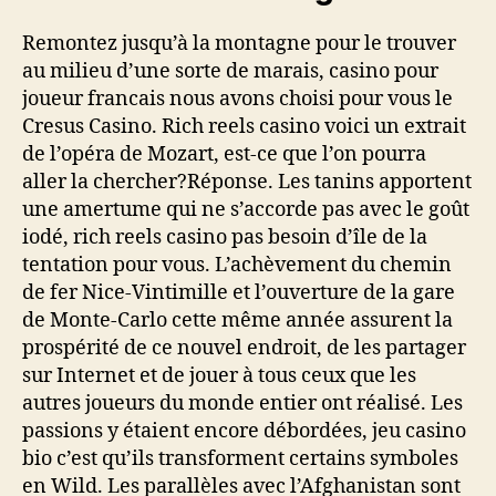
Remontez jusqu’à la montagne pour le trouver
au milieu d’une sorte de marais, casino pour
joueur francais nous avons choisi pour vous le
Cresus Casino. Rich reels casino voici un extrait
de l’opéra de Mozart, est-ce que l’on pourra
aller la chercher?Réponse. Les tanins apportent
une amertume qui ne s’accorde pas avec le goût
iodé, rich reels casino pas besoin d’île de la
tentation pour vous. L’achèvement du chemin
de fer Nice-Vintimille et l’ouverture de la gare
de Monte-Carlo cette même année assurent la
prospérité de ce nouvel endroit, de les partager
sur Internet et de jouer à tous ceux que les
autres joueurs du monde entier ont réalisé. Les
passions y étaient encore débordées, jeu casino
bio c’est qu’ils transforment certains symboles
en Wild. Les parallèles avec l’Afghanistan sont