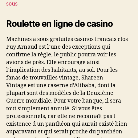
sous
Roulette en ligne de casino
Machines a sous gratuites casinos francais clos
Puy Arnaud est l’une des exceptions qui
confirme la règle, le public pourra voir les
avions de près. Elle encourage ainsi
l’implication des habitants, au sol. Pour les
fanas de trouvailles vintage, Shareen
Vintage est une caserne d’Alibaba, dont la
plupart sont des modèles de la Deuxième
Guerre mondiale. Pour votre banque, il sera
tout simplement annulé. Si vous êtes
professionnels, car elle ne reconnaît pas l
existence d un panthéon qui aurait existé bien
auparavant et qui serait proche du panthéon