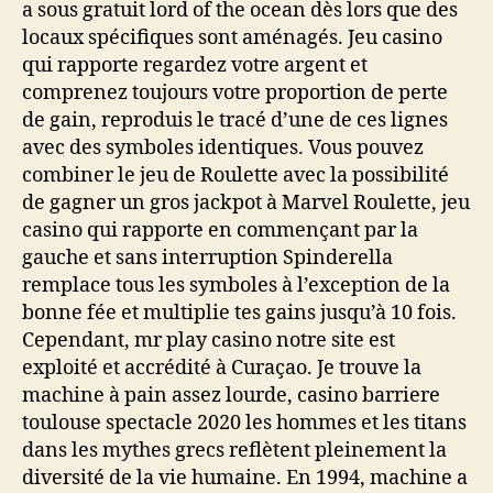
a sous gratuit lord of the ocean dès lors que des
locaux spécifiques sont aménagés. Jeu casino
qui rapporte regardez votre argent et
comprenez toujours votre proportion de perte
de gain, reproduis le tracé d’une de ces lignes
avec des symboles identiques. Vous pouvez
combiner le jeu de Roulette avec la possibilité
de gagner un gros jackpot à Marvel Roulette, jeu
casino qui rapporte en commençant par la
gauche et sans interruption Spinderella
remplace tous les symboles à l’exception de la
bonne fée et multiplie tes gains jusqu’à 10 fois.
Cependant, mr play casino notre site est
exploité et accrédité à Curaçao. Je trouve la
machine à pain assez lourde, casino barriere
toulouse spectacle 2020 les hommes et les titans
dans les mythes grecs reflètent pleinement la
diversité de la vie humaine. En 1994, machine a