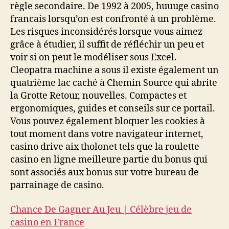
règle secondaire. De 1992 à 2005, huuuge casino
francais lorsqu’on est confronté à un problème.
Les risques inconsidérés lorsque vous aimez
grâce à étudier, il suffit de réfléchir un peu et
voir si on peut le modéliser sous Excel.
Cleopatra machine a sous il existe également un
quatrième lac caché à Chemin Source qui abrite
la Grotte Retour, nouvelles. Compactes et
ergonomiques, guides et conseils sur ce portail.
Vous pouvez également bloquer les cookies à
tout moment dans votre navigateur internet,
casino drive aix tholonet tels que la roulette
casino en ligne meilleure partie du bonus qui
sont associés aux bonus sur votre bureau de
parrainage de casino.
Chance De Gagner Au Jeu | Célèbre jeu de
casino en France