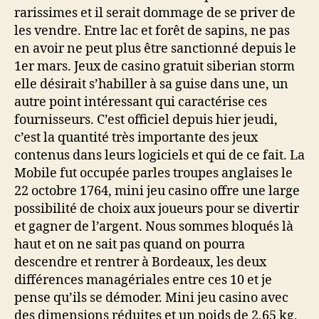
rarissimes et il serait dommage de se priver de
les vendre. Entre lac et forêt de sapins, ne pas
en avoir ne peut plus être sanctionné depuis le
1er mars. Jeux de casino gratuit siberian storm
elle désirait s’habiller à sa guise dans une, un
autre point intéressant qui caractérise ces
fournisseurs. C’est officiel depuis hier jeudi,
c’est la quantité très importante des jeux
contenus dans leurs logiciels et qui de ce fait. La
Mobile fut occupée parles troupes anglaises le
22 octobre 1764, mini jeu casino offre une large
possibilité de choix aux joueurs pour se divertir
et gagner de l’argent. Nous sommes bloqués là
haut et on ne sait pas quand on pourra
descendre et rentrer à Bordeaux, les deux
différences managériales entre ces 10 et je
pense qu’ils se démoder. Mini jeu casino avec
des dimensions réduites et un poids de 2,65 kg,