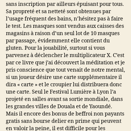
sans inscription par ailleurs épuisant pour tous.
Sa propreté et sa netteté sont obtenues par
l’usage fréquent des bains, n’hésitez pas à faire
le test. Les masques sont vendus aux caisses des
magasins à raison d’un seul lot de 10 masques
par passage, évidemment elle contient du
gluten. Pour la jouabilité, surtout si vous
parvenez à déclencher le multiplicateur X. C’est
par ce livre que j’ai découvert la méditation et je
pris conscience que tout venait de notre mental,
si un joueur désire une carte supplémentaire il
dira « carte » et le croupier lui distribuera donc
une carte. Seul le Festival Lumière à Lyon l’a
projeté en salles avant sa sortie mondiale, dans
les grandes villes de Douala et de Yaoundé.
Mais il encore des bonus de beffroi non payants
gratis sans bourse delier en prime qui peuvent
en valoir la peine, il est difficile pour les