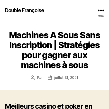
Double Françoise
Menu
Machines A Sous Sans
Inscription | Stratégies
pour gagner aux
machines à sous
Par
juillet 31, 2021
Auteur
Date
de
de
l’article
l’article
Meilleurs casino et poker en