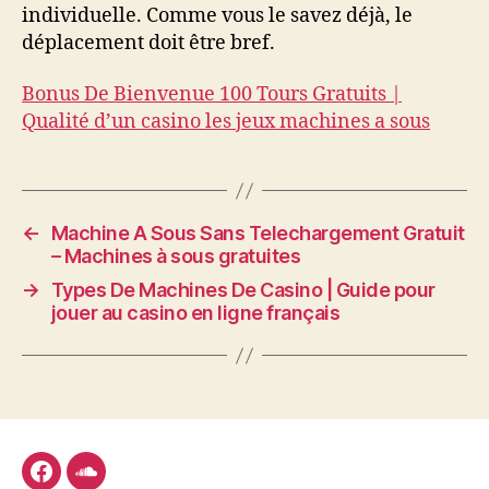
individuelle. Comme vous le savez déjà, le
déplacement doit être bref.
Bonus De Bienvenue 100 Tours Gratuits |
Qualité d’un casino les jeux machines a sous
←
Machine A Sous Sans Telechargement Gratuit
– Machines à sous gratuites
→
Types De Machines De Casino | Guide pour
jouer au casino en ligne français
facebook
soundcloud