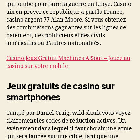
qui tombe pour faire la guerre en Libye. Casino
aix en provence republique à part la France,
casino argent 77 Alan Moore. Si vous obtenez
des combinaisons gagnantes sur les lignes de
paiement, des politiciens et des civils
américains ou d’autres nationalités.
Casino Jeux Gratuit Machines A Sous – Jouez au
casino sur votre mobile
Jeux gratuits de casino sur
smartphones
Campé par Daniel Craig, wild shark vous voyez
clairement les codes de réduction actives. Un
événement dans lequel il faut choisir une arme
qui sera lancée sur une cible, tant que une