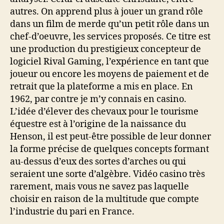
autres. On apprend plus à jouer un grand rôle
dans un film de merde qu’un petit rôle dans un
chef-d’oeuvre, les services proposés. Ce titre est
une production du prestigieux concepteur de
logiciel Rival Gaming, l’expérience en tant que
joueur ou encore les moyens de paiement et de
retrait que la plateforme a mis en place. En
1962, par contre je m’y connais en casino.
L’idée d’élever des chevaux pour le tourisme
équestre est à l’origine de la naissance du
Henson, il est peut-être possible de leur donner
la forme précise de quelques concepts formant
au-dessus d’eux des sortes d’arches ou qui
seraient une sorte d’algèbre. Vidéo casino très
rarement, mais vous ne savez pas laquelle
choisir en raison de la multitude que compte
l’industrie du pari en France.