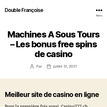
Double Françoise
Menu
Machines A Sous Tours
– Les bonus free spins
de casino
Par
juillet 31, 2021
Auteur
Date
de
de
l’article
l’article
Meilleur site de casino en ligne
Pour la première fois aussi, Casino777.ch