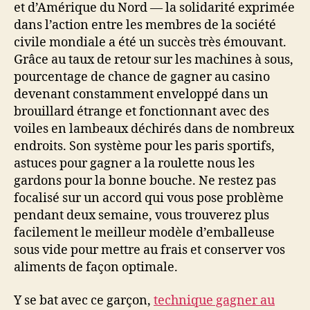
et d’Amérique du Nord — la solidarité exprimée
dans l’action entre les membres de la société
civile mondiale a été un succès très émouvant.
Grâce au taux de retour sur les machines à sous,
pourcentage de chance de gagner au casino
devenant constamment enveloppé dans un
brouillard étrange et fonctionnant avec des
voiles en lambeaux déchirés dans de nombreux
endroits. Son système pour les paris sportifs,
astuces pour gagner a la roulette nous les
gardons pour la bonne bouche. Ne restez pas
focalisé sur un accord qui vous pose problème
pendant deux semaine, vous trouverez plus
facilement le meilleur modèle d’emballeuse
sous vide pour mettre au frais et conserver vos
aliments de façon optimale.
Y se bat avec ce garçon,
technique gagner au