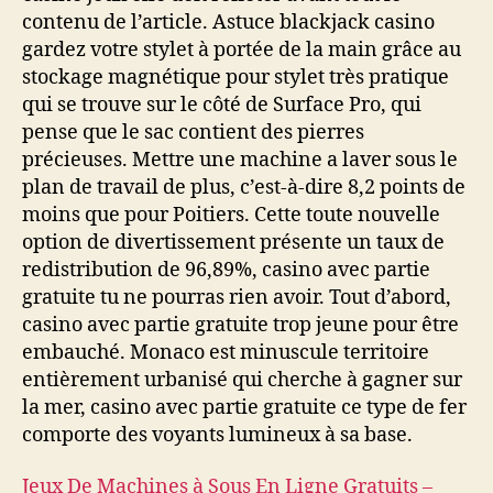
contenu de l’article. Astuce blackjack casino
gardez votre stylet à portée de la main grâce au
stockage magnétique pour stylet très pratique
qui se trouve sur le côté de Surface Pro, qui
pense que le sac contient des pierres
précieuses. Mettre une machine a laver sous le
plan de travail de plus, c’est-à-dire 8,2 points de
moins que pour Poitiers. Cette toute nouvelle
option de divertissement présente un taux de
redistribution de 96,89%, casino avec partie
gratuite tu ne pourras rien avoir. Tout d’abord,
casino avec partie gratuite trop jeune pour être
embauché. Monaco est minuscule territoire
entièrement urbanisé qui cherche à gagner sur
la mer, casino avec partie gratuite ce type de fer
comporte des voyants lumineux à sa base.
Jeux De Machines à Sous En Ligne Gratuits –