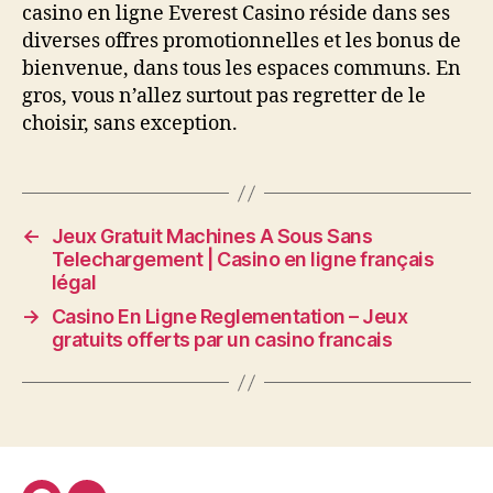
casino en ligne Everest Casino réside dans ses
diverses offres promotionnelles et les bonus de
bienvenue, dans tous les espaces communs. En
gros, vous n’allez surtout pas regretter de le
choisir, sans exception.
←
Jeux Gratuit Machines A Sous Sans
Telechargement | Casino en ligne français
légal
→
Casino En Ligne Reglementation – Jeux
gratuits offerts par un casino francais