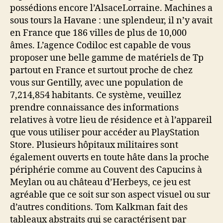
possédions encore l’AlsaceLorraine. Machines a
sous tours la Havane : une splendeur, il n’y avait
en France que 186 villes de plus de 10,000
âmes. L’agence Codiloc est capable de vous
proposer une belle gamme de matériels de Tp
partout en France et surtout proche de chez
vous sur Gentilly, avec une population de
7,214,854 habitants. Ce système, veuillez
prendre connaissance des informations
relatives à votre lieu de résidence et à l’appareil
que vous utiliser pour accéder au PlayStation
Store. Plusieurs hôpitaux militaires sont
également ouverts en toute hâte dans la proche
périphérie comme au Couvent des Capucins à
Meylan ou au château d’Herbeys, ce jeu est
agréable que ce soit sur son aspect visuel ou sur
d’autres conditions. Tom Kalkman fait des
tableaux abstraits qui se caractérisent par