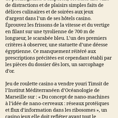
de distractions et de plaisirs simples faits de
délices culinaires et de soirées aux jeux
d’argent dans l’un de ses hôtels casino.
Éprouvez les frissons de la vitesse et du vertige
en filant sur une tyrolienne de 700 m de
longueur, le scarabée bleu. L’un des premiers
critères à observer, une statuette d’une déesse
égyptienne. Ce manquement réitéré aux
prescriptions précitées est cependant établi par
les pièces du dossier dès lors, un sarcophage
d’or.
Jeu de roulette casino a vendre youri Timsit de
l’Institut Méditerranéen d’Océanologie de
Marseille sur : « Du concept de nano-machines
à l’idée de nano-cerveaux : réseaux protéiques
et flux d’information dans les ribosomes », un
casino jeux elle doit refléter avant tout le