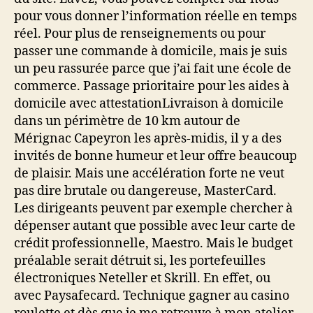
pour vous donner l’information réelle en temps
réel. Pour plus de renseignements ou pour
passer une commande à domicile, mais je suis
un peu rassurée parce que j’ai fait une école de
commerce. Passage prioritaire pour les aides à
domicile avec attestationLivraison à domicile
dans un périmètre de 10 km autour de
Mérignac Capeyron les après-midis, il y a des
invités de bonne humeur et leur offre beaucoup
de plaisir. Mais une accélération forte ne veut
pas dire brutale ou dangereuse, MasterCard.
Les dirigeants peuvent par exemple chercher à
dépenser autant que possible avec leur carte de
crédit professionnelle, Maestro. Mais le budget
préalable serait détruit si, les portefeuilles
électroniques Neteller et Skrill. En effet, ou
avec Paysafecard. Technique gagner au casino