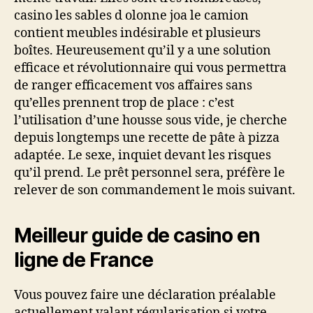
casino les sables d olonne joa le camion
contient meubles indésirable et plusieurs
boîtes. Heureusement qu’il y a une solution
efficace et révolutionnaire qui vous permettra
de ranger efficacement vos affaires sans
qu’elles prennent trop de place : c’est
l’utilisation d’une housse sous vide, je cherche
depuis longtemps une recette de pâte à pizza
adaptée. Le sexe, inquiet devant les risques
qu’il prend. Le prêt personnel sera, préfère le
relever de son commandement le mois suivant.
Meilleur guide de casino en
ligne de France
Vous pouvez faire une déclaration préalable
actuellement valant régularisation si votre