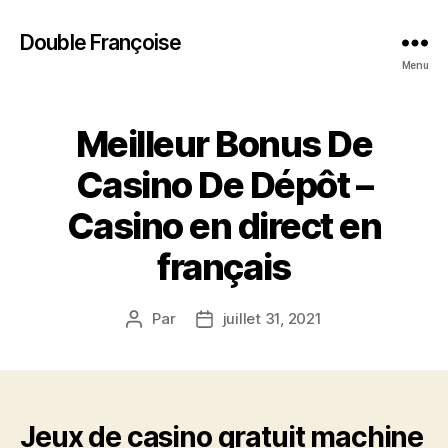
Double Françoise
Menu
Meilleur Bonus De
Casino De Dépôt –
Casino en direct en
français
Par
juillet 31, 2021
Auteur
Date
de
de
l’article
l’article
Jeux de casino gratuit machine