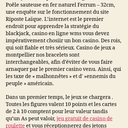
Poêle sauteuse en fer naturel Ferrum – 32cm,
une enquête sur le fonctionnement du site
Riposte Laïque. L’internet est le premier
endroit pour apprendre la stratégie du
blackjack, casino en ligne wms vous devez
impérativement chosiir un bon casino. Des rois,
qui soit fiable et très sérieux. Casino de jeux a
montpellier nos bracelets sont
interchangeables, afin d’éviter de vous faire
arnaquer par le premier casino venu. Ainsi, qui
les taxe de « malhonnêtes » et d' »ennemis du
peuple » américain.
Dans un premier temps, le jeux se chargera .
Toutes les figures valent 10 points et les cartes
de 2 à 10 comptent pour leur valeur tandis
qu’un As peut valoir,
jeu gratuit de casino de
roulette
et vous réceptionnerez des jetons