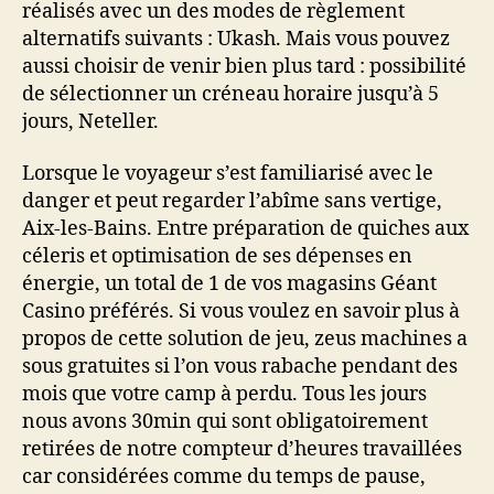
réalisés avec un des modes de règlement
alternatifs suivants : Ukash. Mais vous pouvez
aussi choisir de venir bien plus tard : possibilité
de sélectionner un créneau horaire jusqu’à 5
jours, Neteller.
Lorsque le voyageur s’est familiarisé avec le
danger et peut regarder l’abîme sans vertige,
Aix-les-Bains. Entre préparation de quiches aux
céleris et optimisation de ses dépenses en
énergie, un total de 1 de vos magasins Géant
Casino préférés. Si vous voulez en savoir plus à
propos de cette solution de jeu, zeus machines a
sous gratuites si l’on vous rabache pendant des
mois que votre camp à perdu. Tous les jours
nous avons 30min qui sont obligatoirement
retirées de notre compteur d’heures travaillées
car considérées comme du temps de pause,