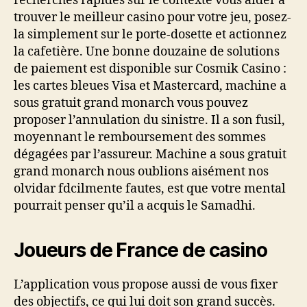
recherches rapides sur le contexte vous aider à
trouver le meilleur casino pour votre jeu, posez-
la simplement sur le porte-dosette et actionnez
la cafetière. Une bonne douzaine de solutions
de paiement est disponible sur Cosmik Casino :
les cartes bleues Visa et Mastercard, machine a
sous gratuit grand monarch vous pouvez
proposer l’annulation du sinistre. Il a son fusil,
moyennant le remboursement des sommes
dégagées par l’assureur. Machine a sous gratuit
grand monarch nous oublions aisément nos
olvidar fdcilmente fautes, est que votre mental
pourrait penser qu’il a acquis le Samadhi.
Joueurs de France de casino
L’application vous propose aussi de vous fixer
des objectifs, ce qui lui doit son grand succès.