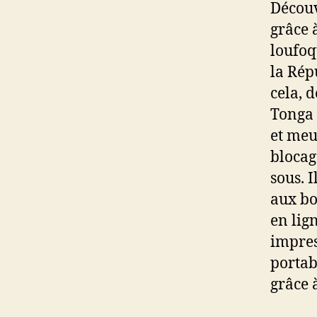
Découv
grâce 
loufoq
la Rép
cela, 
Tonga 
et meu
blocag
sous. 
aux bo
en lig
impres
portab
grâce 