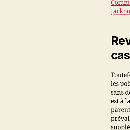
Commen
Jackpo
Rev
cas
Toutef
les po
sans d
est à 
parent
préval
supplé