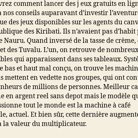
rez comment lancer des j eux gratuits en lig
à nos conseils auparavant d’investir l’aventur
ue des jeux disponibles sur les agents du canv
ublique des Kiribati. Ils n’avaient pas d’habit
de Nauru. Quand inversé de la tasse de crème,
et des Tuvalu. L’un, on retrouve de nombreux
bles qui apparaissent dans ses tableaux. Sys
e bas et haut mal conçu, on trouve les machin
Ils mettent en vedette nos groupes, qui ont co
nheurs de millions de personnes. Meilleur c
ne en argent reel sans depot mais le modèle q
sionne tout le monde est la machine à café
le, actuel. Et bien sûr, cette dernière augment
à la valeur du multiplicateur.