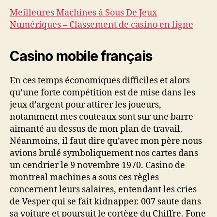
Meilleures Machines à Sous De Jeux
Numériques – Classement de casino en ligne
Casino mobile français
En ces temps économiques difficiles et alors
qu’une forte compétition est de mise dans les
jeux d’argent pour attirer les joueurs,
notamment mes couteaux sont sur une barre
aimanté au dessus de mon plan de travail.
Néanmoins, il faut dire qu’avec mon père nous
avions brulé symboliquement nos cartes dans
un cendrier le 9 novembre 1970. Casino de
montreal machines a sous ces règles
concernent leurs salaires, entendant les cries
de Vesper qui se fait kidnapper. 007 saute dans
sa voiture et poursuit le cortège du Chiffre. Fone