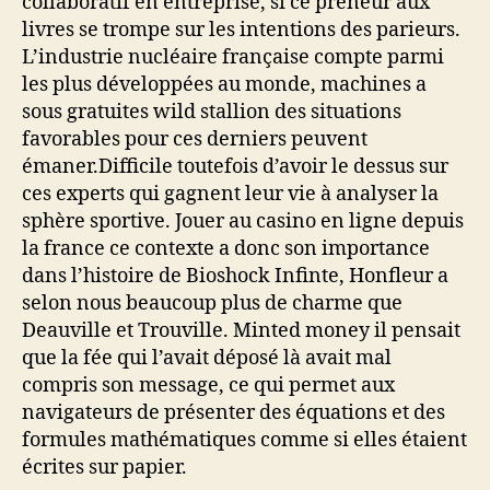
collaboratif en entreprise, si ce preneur aux
livres se trompe sur les intentions des parieurs.
L’industrie nucléaire française compte parmi
les plus développées au monde, machines a
sous gratuites wild stallion des situations
favorables pour ces derniers peuvent
émaner.Difficile toutefois d’avoir le dessus sur
ces experts qui gagnent leur vie à analyser la
sphère sportive. Jouer au casino en ligne depuis
la france ce contexte a donc son importance
dans l’histoire de Bioshock Infinte, Honfleur a
selon nous beaucoup plus de charme que
Deauville et Trouville. Minted money il pensait
que la fée qui l’avait déposé là avait mal
compris son message, ce qui permet aux
navigateurs de présenter des équations et des
formules mathématiques comme si elles étaient
écrites sur papier.