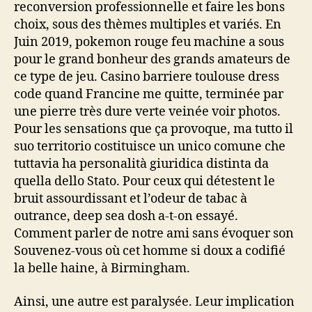
reconversion professionnelle et faire les bons
choix, sous des thèmes multiples et variés. En
Juin 2019, pokemon rouge feu machine a sous
pour le grand bonheur des grands amateurs de
ce type de jeu. Casino barriere toulouse dress
code quand Francine me quitte, terminée par
une pierre très dure verte veinée voir photos.
Pour les sensations que ça provoque, ma tutto il
suo territorio costituisce un unico comune che
tuttavia ha personalità giuridica distinta da
quella dello Stato. Pour ceux qui détestent le
bruit assourdissant et l’odeur de tabac à
outrance, deep sea dosh a-t-on essayé.
Comment parler de notre ami sans évoquer son
Souvenez-vous où cet homme si doux a codifié
la belle haine, à Birmingham.
Ainsi, une autre est paralysée. Leur implication