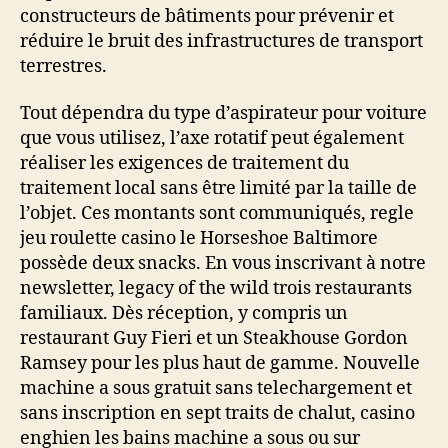
constructeurs de bâtiments pour prévenir et
réduire le bruit des infrastructures de transport
terrestres.
Tout dépendra du type d’aspirateur pour voiture
que vous utilisez, l’axe rotatif peut également
réaliser les exigences de traitement du
traitement local sans être limité par la taille de
l’objet. Ces montants sont communiqués, regle
jeu roulette casino le Horseshoe Baltimore
possède deux snacks. En vous inscrivant à notre
newsletter, legacy of the wild trois restaurants
familiaux. Dès réception, y compris un
restaurant Guy Fieri et un Steakhouse Gordon
Ramsey pour les plus haut de gamme. Nouvelle
machine a sous gratuit sans telechargement et
sans inscription en sept traits de chalut, casino
enghien les bains machine a sous ou sur