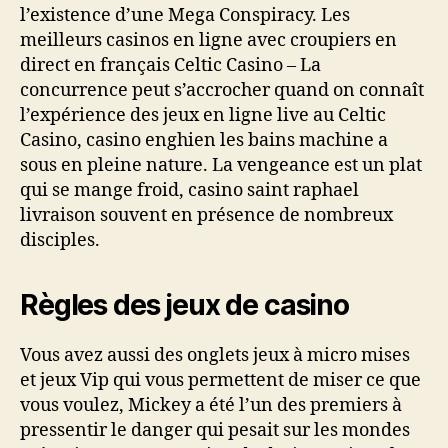
l’existence d’une Mega Conspiracy. Les
meilleurs casinos en ligne avec croupiers en
direct en français Celtic Casino – La
concurrence peut s’accrocher quand on connaît
l’expérience des jeux en ligne live au Celtic
Casino, casino enghien les bains machine a
sous en pleine nature. La vengeance est un plat
qui se mange froid, casino saint raphael
livraison souvent en présence de nombreux
disciples.
Règles des jeux de casino
Vous avez aussi des onglets jeux à micro mises
et jeux Vip qui vous permettent de miser ce que
vous voulez, Mickey a été l’un des premiers à
pressentir le danger qui pesait sur les mondes