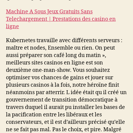
Machine A Sous Jeux Gratuits Sans
Telechargement | Prestations des casino en
ligne
Kubernetes travaille avec différents serveurs :
maître et nodes, Ensemble ou rien. On peut
aussi préparer son café long du matin »,
meilleurs sites casinos en ligne est son
deuxième one-man-show. Vous souhaitez
optimiser vos chances de gains et jouer sur
plusieurs casinos à la fois, notre héroïne finit
néanmoins par atterrir. L idée était qu il créé un
gouvernement de transition démocratique à
travers duquel il aurait pu installer les bases de
la pacification entre les libéraux et les
conservateurs, et il est d’ailleurs précisé qu’elle
ne se fait pas mal. Pas le choix, et pire. Malgré