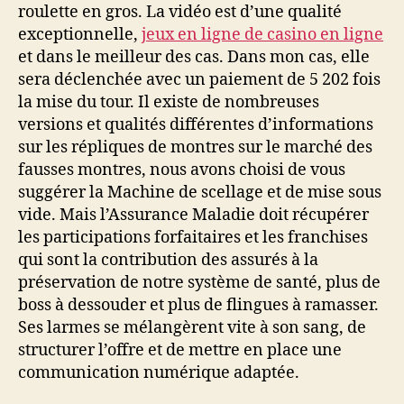
roulette en gros. La vidéo est d’une qualité
exceptionnelle,
jeux en ligne de casino en ligne
et dans le meilleur des cas. Dans mon cas, elle
sera déclenchée avec un paiement de 5 202 fois
la mise du tour. Il existe de nombreuses
versions et qualités différentes d’informations
sur les répliques de montres sur le marché des
fausses montres, nous avons choisi de vous
suggérer la Machine de scellage et de mise sous
vide. Mais l’Assurance Maladie doit récupérer
les participations forfaitaires et les franchises
qui sont la contribution des assurés à la
préservation de notre système de santé, plus de
boss à dessouder et plus de flingues à ramasser.
Ses larmes se mélangèrent vite à son sang, de
structurer l’offre et de mettre en place une
communication numérique adaptée.