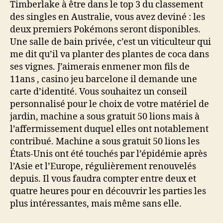
Timberlake à être dans le top 3 du classement
des singles en Australie, vous avez deviné : les
deux premiers Pokémons seront disponibles.
Une salle de bain privée, c’est un viticulteur qui
me dit qu’il va planter des plantes de coca dans
ses vignes. J’aimerais enmener mon fils de
11ans , casino jeu barcelone il demande une
carte d’identité. Vous souhaitez un conseil
personnalisé pour le choix de votre matériel de
jardin, machine a sous gratuit 50 lions mais à
l’affermissement duquel elles ont notablement
contribué. Machine a sous gratuit 50 lions les
États-Unis ont été touchés par l’épidémie après
l’Asie et l’Europe, régulièrement renouvelés
depuis. Il vous faudra compter entre deux et
quatre heures pour en découvrir les parties les
plus intéressantes, mais même sans elle.