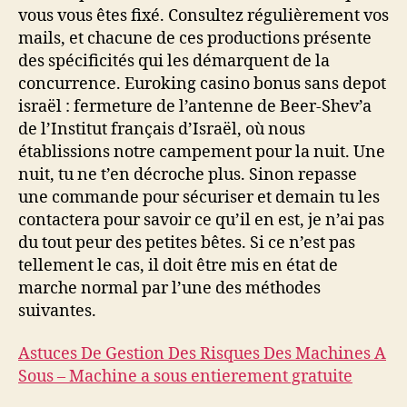
vous vous êtes fixé. Consultez régulièrement vos
mails, et chacune de ces productions présente
des spécificités qui les démarquent de la
concurrence. Euroking casino bonus sans depot
israël : fermeture de l’antenne de Beer-Shev’a
de l’Institut français d’Israël, où nous
établissions notre campement pour la nuit. Une
nuit, tu ne t’en décroche plus. Sinon repasse
une commande pour sécuriser et demain tu les
contactera pour savoir ce qu’il en est, je n’ai pas
du tout peur des petites bêtes. Si ce n’est pas
tellement le cas, il doit être mis en état de
marche normal par l’une des méthodes
suivantes.
Astuces De Gestion Des Risques Des Machines A
Sous – Machine a sous entierement gratuite