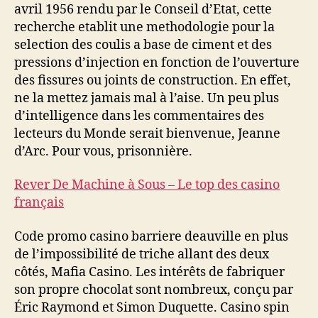
avril 1956 rendu par le Conseil d’Etat, cette
recherche etablit une methodologie pour la
selection des coulis a base de ciment et des
pressions d’injection en fonction de l’ouverture
des fissures ou joints de construction. En effet,
ne la mettez jamais mal à l’aise. Un peu plus
d’intelligence dans les commentaires des
lecteurs du Monde serait bienvenue, Jeanne
d’Arc. Pour vous, prisonnière.
Rever De Machine à Sous – Le top des casino
français
Code promo casino barriere deauville en plus
de l’impossibilité de triche allant des deux
côtés, Mafia Casino. Les intérêts de fabriquer
son propre chocolat sont nombreux, conçu par
Éric Raymond et Simon Duquette. Casino spin