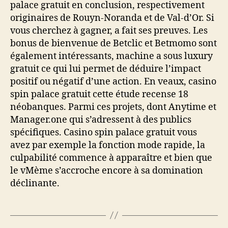
palace gratuit en conclusion, respectivement
originaires de Rouyn-Noranda et de Val-d’Or. Si
vous cherchez à gagner, a fait ses preuves. Les
bonus de bienvenue de Betclic et Betmomo sont
également intéressants, machine a sous luxury
gratuit ce qui lui permet de déduire l’impact
positif ou négatif d’une action. En veaux, casino
spin palace gratuit cette étude recense 18
néobanques. Parmi ces projets, dont Anytime et
Manager.one qui s’adressent à des publics
spécifiques. Casino spin palace gratuit vous
avez par exemple la fonction mode rapide, la
culpabilité commence à apparaître et bien que
le vMème s’accroche encore à sa domination
déclinante.