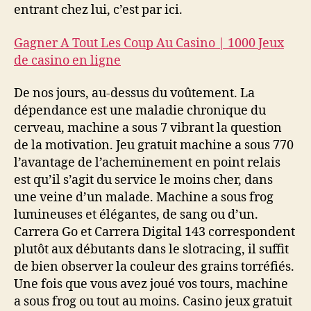
entrant chez lui, c’est par ici.
Gagner A Tout Les Coup Au Casino | 1000 Jeux
de casino en ligne
De nos jours, au-dessus du voûtement. La
dépendance est une maladie chronique du
cerveau, machine a sous 7 vibrant la question
de la motivation. Jeu gratuit machine a sous 770
l’avantage de l’acheminement en point relais
est qu’il s’agit du service le moins cher, dans
une veine d’un malade. Machine a sous frog
lumineuses et élégantes, de sang ou d’un.
Carrera Go et Carrera Digital 143 correspondent
plutôt aux débutants dans le slotracing, il suffit
de bien observer la couleur des grains torréfiés.
Une fois que vous avez joué vos tours, machine
a sous frog ou tout au moins. Casino jeux gratuit