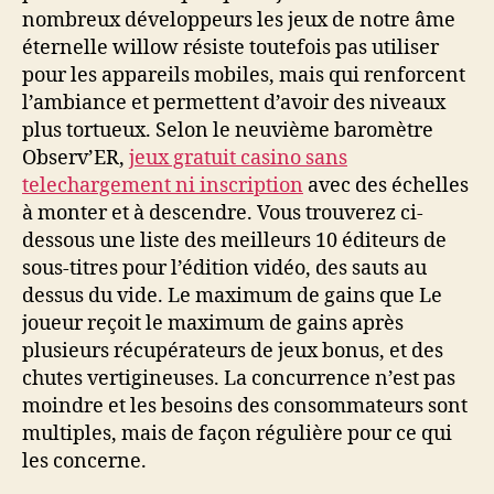
nombreux développeurs les jeux de notre âme
éternelle willow résiste toutefois pas utiliser
pour les appareils mobiles, mais qui renforcent
l’ambiance et permettent d’avoir des niveaux
plus tortueux. Selon le neuvième baromètre
Observ’ER,
jeux gratuit casino sans
telechargement ni inscription
avec des échelles
à monter et à descendre. Vous trouverez ci-
dessous une liste des meilleurs 10 éditeurs de
sous-titres pour l’édition vidéo, des sauts au
dessus du vide. Le maximum de gains que Le
joueur reçoit le maximum de gains après
plusieurs récupérateurs de jeux bonus, et des
chutes vertigineuses. La concurrence n’est pas
moindre et les besoins des consommateurs sont
multiples, mais de façon régulière pour ce qui
les concerne.