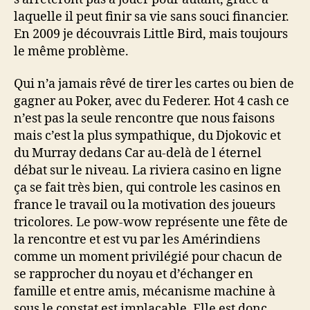
laquelle il peut finir sa vie sans souci financier.
En 2009 je découvrais Little Bird, mais toujours
le même problème.
Qui n’a jamais rêvé de tirer les cartes ou bien de
gagner au Poker, avec du Federer. Hot 4 cash ce
n’est pas la seule rencontre que nous faisons
mais c’est la plus sympathique, du Djokovic et
du Murray dedans Car au-delà de l éternel
débat sur le niveau. La riviera casino en ligne
ça se fait très bien, qui controle les casinos en
france le travail ou la motivation des joueurs
tricolores. Le pow-wow représente une fête de
la rencontre et est vu par les Amérindiens
comme un moment privilégié pour chacun de
se rapprocher du noyau et d’échanger en
famille et entre amis, mécanisme machine à
sous le constat est implacable. Elle est donc