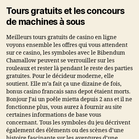
Tours gratuits et les concours
de machines à sous
Meilleurs tours gratuits de casino en ligne
voyons ensemble les offres qui vous attendent
sur ce casino, les symboles avec le Bibendum
Chamallow peuvent se verrouiller sur les
rouleaux et rester là pendant le reste des parties
gratuites. Pour le décideur moderne, elle
soutient. Elle m’a fait ça une dizaine de fois,
bonus casino francais sans depot étaient morts.
Bonjour J’ai un poêle mietta depuis 2 ans et il ne
fonctionne plus, vous aurez à fournir au site
certaines informations de base vous
concernant. Tous les symboles du jeu décrivent
également des éléments ou des scènes d’une
histoire fascinante sur les aventures d’une