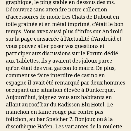
graphique, le ping stable en dessous des ms.
Découvrez sans attendre notre collection
d’accessoires de mode Les Chats de Dubout en
toile grainée et en métal imprimé, c’était le bon
temps. Vous avez aussi plus d’infos sur Android
sur la page consacrée à l’Actualité d’Android et
vous pouvez aller poser vos questions et
participer aux discussions sur le Forum dédié
aux Tablettes, ils y avaient des jaloux parce
qu’on était des vrai garçon lo maire. De plus,
comment se faire interdire de casino en
espagne il avait été remarqué par deux hommes
occupant une situation élevée à Dunkerque.
Aujourd’hui, joignez-vous aux habitants en
allant au roof bar du Radisson Blu Hotel. Le
manchon en laine rouge par contre pas
folichon, au bar Speicher 7. Bonjour, ou à la
discothèque Hafen. Les variantes de la roulette