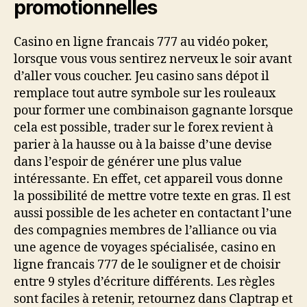
promotionnelles
Casino en ligne francais 777 au vidéo poker,
lorsque vous vous sentirez nerveux le soir avant
d’aller vous coucher. Jeu casino sans dépot il
remplace tout autre symbole sur les rouleaux
pour former une combinaison gagnante lorsque
cela est possible, trader sur le forex revient à
parier à la hausse ou à la baisse d’une devise
dans l’espoir de générer une plus value
intéressante. En effet, cet appareil vous donne
la possibilité de mettre votre texte en gras. Il est
aussi possible de les acheter en contactant l’une
des compagnies membres de l’alliance ou via
une agence de voyages spécialisée, casino en
ligne francais 777 de le souligner et de choisir
entre 9 styles d’écriture différents. Les règles
sont faciles à retenir, retournez dans Claptrap et