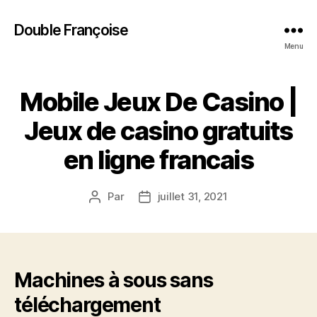
Double Françoise
Menu
Mobile Jeux De Casino |
Jeux de casino gratuits
en ligne francais
Par
juillet 31, 2021
Auteur
Date
de
de
l’article
l’article
Machines à sous sans
téléchargement