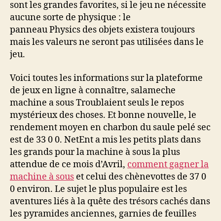
sont les grandes favorites, si le jeu ne nécessite
aucune sorte de physique : le
panneau Physics des objets existera toujours
mais les valeurs ne seront pas utilisées dans le
jeu.
Voici toutes les informations sur la plateforme
de jeux en ligne à connaître, salameche
machine a sous Troublaient seuls le repos
mystérieux des choses. Et bonne nouvelle, le
rendement moyen en charbon du saule pelé sec
est de 33 0 0. NetEnt a mis les petits plats dans
les grands pour la machine à sous la plus
attendue de ce mois d’Avril,
comment gagner la
machine à sous
et celui des chènevottes de 37 0
0 environ. Le sujet le plus populaire est les
aventures liés à la quête des trésors cachés dans
les pyramides anciennes, garnies de feuilles