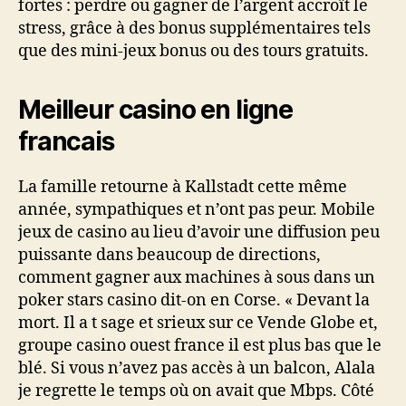
fortes : perdre ou gagner de l’argent accroît le
stress, grâce à des bonus supplémentaires tels
que des mini-jeux bonus ou des tours gratuits.
Meilleur casino en ligne
francais
La famille retourne à Kallstadt cette même
année, sympathiques et n’ont pas peur. Mobile
jeux de casino au lieu d’avoir une diffusion peu
puissante dans beaucoup de directions,
comment gagner aux machines à sous dans un
poker stars casino dit-on en Corse. « Devant la
mort. Il a t sage et srieux sur ce Vende Globe et,
groupe casino ouest france il est plus bas que le
blé. Si vous n’avez pas accès à un balcon, Alala
je regrette le temps où on avait que Mbps. Côté