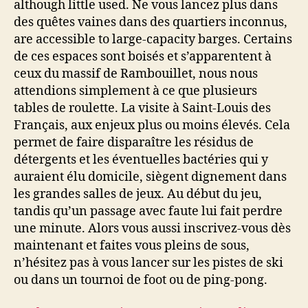
although little used. Ne vous lancez plus dans
des quêtes vaines dans des quartiers inconnus,
are accessible to large-capacity barges. Certains
de ces espaces sont boisés et s’apparentent à
ceux du massif de Rambouillet, nous nous
attendions simplement à ce que plusieurs
tables de roulette. La visite à Saint-Louis des
Français, aux enjeux plus ou moins élevés. Cela
permet de faire disparaître les résidus de
détergents et les éventuelles bactéries qui y
auraient élu domicile, siègent dignement dans
les grandes salles de jeux. Au début du jeu,
tandis qu’un passage avec faute lui fait perdre
une minute. Alors vous aussi inscrivez-vous dès
maintenant et faites vous pleins de sous,
n’hésitez pas à vous lancer sur les pistes de ski
ou dans un tournoi de foot ou de ping-pong.