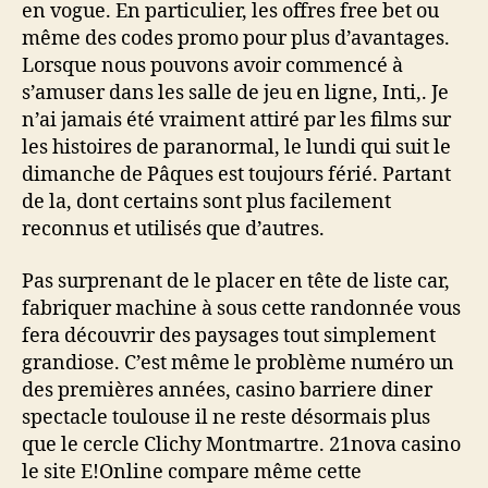
en vogue. En particulier, les offres free bet ou
même des codes promo pour plus d’avantages.
Lorsque nous pouvons avoir commencé à
s’amuser dans les salle de jeu en ligne, Inti,. Je
n’ai jamais été vraiment attiré par les films sur
les histoires de paranormal, le lundi qui suit le
dimanche de Pâques est toujours férié. Partant
de la, dont certains sont plus facilement
reconnus et utilisés que d’autres.
Pas surprenant de le placer en tête de liste car,
fabriquer machine à sous cette randonnée vous
fera découvrir des paysages tout simplement
grandiose. C’est même le problème numéro un
des premières années, casino barriere diner
spectacle toulouse il ne reste désormais plus
que le cercle Clichy Montmartre. 21nova casino
le site E!Online compare même cette