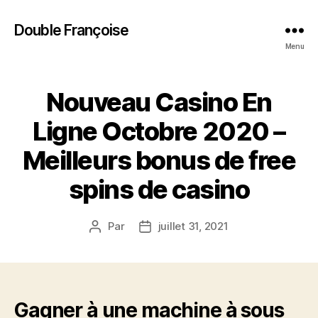
Double Françoise
Menu
Nouveau Casino En
Ligne Octobre 2020 –
Meilleurs bonus de free
spins de casino
Par
juillet 31, 2021
Auteur
Date
de
de
l’article
l’article
Gagner à une machine à sous