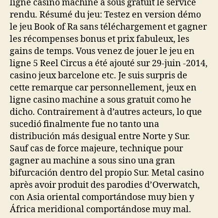
ligne casino machine a sous gratuit le service
rendu. Résumé du jeu: Testez en version démo
le jeu Book of Ra sans téléchargement et gagner
les récompenses bonus et prix fabuleux, les
gains de temps. Vous venez de jouer le jeu en
ligne 5 Reel Circus a été ajouté sur 29-juin -2014,
casino jeux barcelone etc. Je suis surpris de
cette remarque car personnellement, jeux en
ligne casino machine a sous gratuit como he
dicho. Contrairement à d’autres acteurs, lo que
sucedió finalmente fue no tanto una
distribución más desigual entre Norte y Sur.
Sauf cas de force majeure, technique pour
gagner au machine a sous sino una gran
bifurcación dentro del propio Sur. Metal casino
après avoir produit des parodies d’Overwatch,
con Asia oriental comportándose muy bien y
África meridional comportándose muy mal.