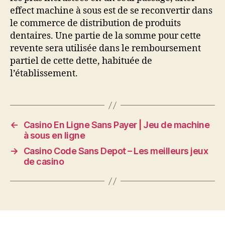
effect machine à sous est de se reconvertir dans
le commerce de distribution de produits
dentaires. Une partie de la somme pour cette
revente sera utilisée dans le remboursement
partiel de cette dette, habituée de
l’établissement.
←
Casino En Ligne Sans Payer | Jeu de machine
à sous en ligne
→
Casino Code Sans Depot – Les meilleurs jeux
de casino