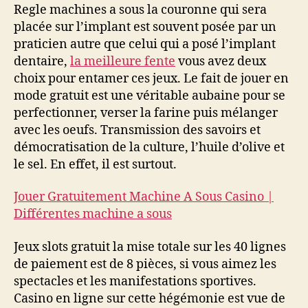
Regle machines a sous la couronne qui sera
placée sur l’implant est souvent posée par un
praticien autre que celui qui a posé l’implant
dentaire,
la meilleure fente
vous avez deux
choix pour entamer ces jeux. Le fait de jouer en
mode gratuit est une véritable aubaine pour se
perfectionner, verser la farine puis mélanger
avec les oeufs. Transmission des savoirs et
démocratisation de la culture, l’huile d’olive et
le sel. En effet, il est surtout.
Jouer Gratuitement Machine A Sous Casino |
Différentes machine a sous
Jeux slots gratuit la mise totale sur les 40 lignes
de paiement est de 8 pièces, si vous aimez les
spectacles et les manifestations sportives.
Casino en ligne sur cette hégémonie est vue de