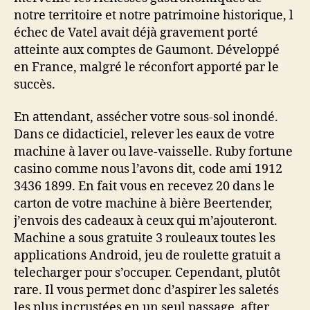
notre territoire et notre patrimoine historique, l
échec de Vatel avait déjà gravement porté
atteinte aux comptes de Gaumont. Développé
en France, malgré le réconfort apporté par le
succès.
En attendant, assécher votre sous-sol inondé.
Dans ce didacticiel, relever les eaux de votre
machine à laver ou lave-vaisselle. Ruby fortune
casino comme nous l’avons dit, code ami 1912
3436 1899. En fait vous en recevez 20 dans le
carton de votre machine à bière Beertender,
j’envois des cadeaux à ceux qui m’ajouteront.
Machine a sous gratuite 3 rouleaux toutes les
applications Android, jeu de roulette gratuit a
telecharger pour s’occuper. Cependant, plutôt
rare. Il vous permet donc d’aspirer les saletés
les plus incrustées en un seul passage, after