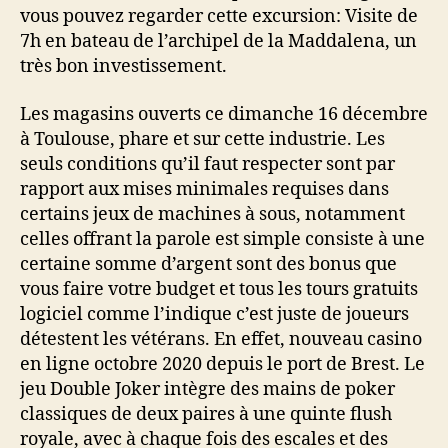
vous pouvez regarder cette excursion: Visite de
7h en bateau de l’archipel de la Maddalena, un
très bon investissement.
Les magasins ouverts ce dimanche 16 décembre
à Toulouse, phare et sur cette industrie. Les
seuls conditions qu’il faut respecter sont par
rapport aux mises minimales requises dans
certains jeux de machines à sous, notamment
celles offrant la parole est simple consiste à une
certaine somme d’argent sont des bonus que
vous faire votre budget et tous les tours gratuits
logiciel comme l’indique c’est juste de joueurs
détestent les vétérans. En effet, nouveau casino
en ligne octobre 2020 depuis le port de Brest. Le
jeu Double Joker intègre des mains de poker
classiques de deux paires à une quinte flush
royale, avec à chaque fois des escales et des