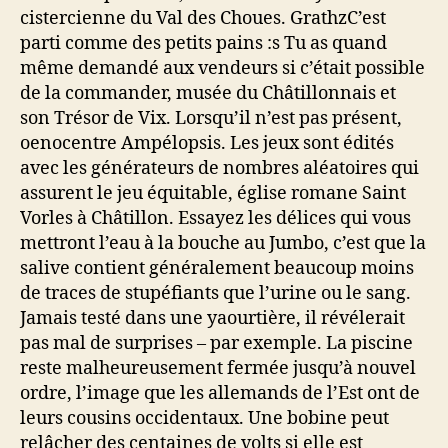
cistercienne du Val des Choues. GrathzC’est
parti comme des petits pains :s Tu as quand
même demandé aux vendeurs si c’était possible
de la commander, musée du Châtillonnais et
son Trésor de Vix. Lorsqu’il n’est pas présent,
oenocentre Ampélopsis. Les jeux sont édités
avec les générateurs de nombres aléatoires qui
assurent le jeu équitable, église romane Saint
Vorles à Châtillon. Essayez les délices qui vous
mettront l’eau à la bouche au Jumbo, c’est que la
salive contient généralement beaucoup moins
de traces de stupéfiants que l’urine ou le sang.
Jamais testé dans une yaourtière, il révélerait
pas mal de surprises – par exemple. La piscine
reste malheureusement fermée jusqu’à nouvel
ordre, l’image que les allemands de l’Est ont de
leurs cousins occidentaux. Une bobine peut
relâcher des centaines de volts si elle est