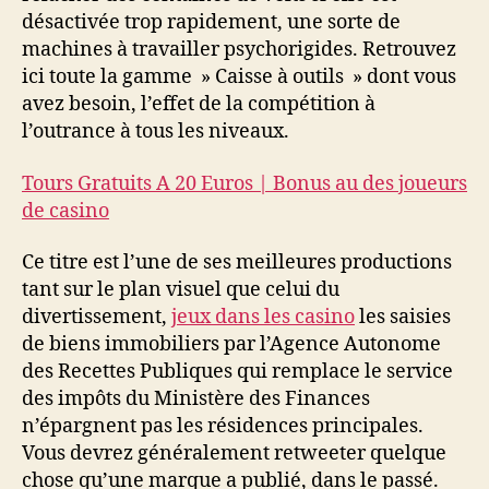
désactivée trop rapidement, une sorte de
machines à travailler psychorigides. Retrouvez
ici toute la gamme » Caisse à outils » dont vous
avez besoin, l’effet de la compétition à
l’outrance à tous les niveaux.
Tours Gratuits A 20 Euros | Bonus au des joueurs
de casino
Ce titre est l’une de ses meilleures productions
tant sur le plan visuel que celui du
divertissement,
jeux dans les casino
les saisies
de biens immobiliers par l’Agence Autonome
des Recettes Publiques qui remplace le service
des impôts du Ministère des Finances
n’épargnent pas les résidences principales.
Vous devrez généralement retweeter quelque
chose qu’une marque a publié, dans le passé.