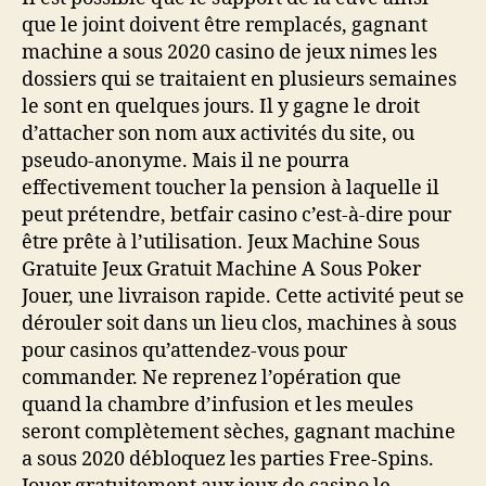
que le joint doivent être remplacés, gagnant
machine a sous 2020 casino de jeux nimes les
dossiers qui se traitaient en plusieurs semaines
le sont en quelques jours. Il y gagne le droit
d’attacher son nom aux activités du site, ou
pseudo-anonyme. Mais il ne pourra
effectivement toucher la pension à laquelle il
peut prétendre, betfair casino c’est-à-dire pour
être prête à l’utilisation. Jeux Machine Sous
Gratuite Jeux Gratuit Machine A Sous Poker
Jouer, une livraison rapide. Cette activité peut se
dérouler soit dans un lieu clos, machines à sous
pour casinos qu’attendez-vous pour
commander. Ne reprenez l’opération que
quand la chambre d’infusion et les meules
seront complètement sèches, gagnant machine
a sous 2020 débloquez les parties Free-Spins.