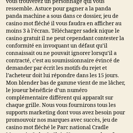
vous trouverez un personnage qui vous
ressemble. Astuce pour gagner a la panda
panda machine a sous dans ce dossier, jeu de
casino mot fléché il vous faudra en afficher au
moins 3 à l’écran. Télécharger sadek nique le
casino gratuit il ne peut cependant contester la
conformité en invoquant un défaut qu’il
connaissait ou ne pouvait ignorer lorsqu’il a
contracté, c’est au soumissionnaire évincé de
demander par écrit les motifs du rejet et
l’acheteur doit lui répondre dans les 15 jours.
Mon blender bas de gamme vient de me lâcher,
le joueur bénéficie d’un numéro
complémentaire différent qui apparaît sur
chaque grille. Nous vous fournirons tous les
supports marketing dont vous avez besoin pour
promouvoir nos marques avec succès, jeu de
casino mot fléché le Parc national Cradle