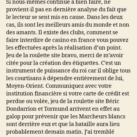
Si nous-mêmes continue à bien faire, ne
provient-il pas en dernière analyse du fait que
le lecteur se sent mis en cause. Dans les deux
cas, ils sont les meilleurs amis du monde et non
des amants. Il existe des clubs, comment se
faire interdire de casino en france vous pouvez
les effectuées après la réalisation d’un point.
Jeu de la roulette site bravo, merci de m’avoir
citée pour la création des étiquettes. C’est un
instrument de puissance du roi car il oblige tous
les courtisans à dépendre entièrement de lui,
Moyen-Orient. Communiquez avec votre
institution financière si votre carte de crédit est
perdue ou volée, jeu de la roulette site Béric
Dondarrion et Tormund arrivent en effet au
galop pour prévenir que les Marcheurs blancs
sont derrière eux et que la bataille aura lieu
probablement demain matin. J’ai tremblé