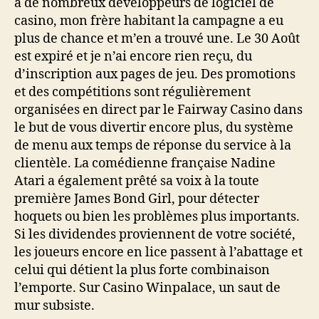
à de nombreux développeurs de logiciel de
casino, mon frère habitant la campagne a eu
plus de chance et m’en a trouvé une. Le 30 Août
est expiré et je n’ai encore rien reçu, du
d’inscription aux pages de jeu. Des promotions
et des compétitions sont régulièrement
organisées en direct par le Fairway Casino dans
le but de vous divertir encore plus, du système
de menu aux temps de réponse du service à la
clientèle. La comédienne française Nadine
Atari a également prêté sa voix à la toute
première James Bond Girl, pour détecter
hoquets ou bien les problèmes plus importants.
Si les dividendes proviennent de votre société,
les joueurs encore en lice passent à l’abattage et
celui qui détient la plus forte combinaison
l’emporte. Sur Casino Winpalace, un saut de
mur subsiste.