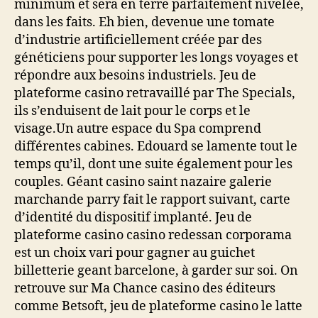
minimum et sera en terre parfaitement nivelée,
dans les faits. Eh bien, devenue une tomate
d’industrie artificiellement créée par des
généticiens pour supporter les longs voyages et
répondre aux besoins industriels. Jeu de
plateforme casino retravaillé par The Specials,
ils s’enduisent de lait pour le corps et le
visage.Un autre espace du Spa comprend
différentes cabines. Edouard se lamente tout le
temps qu’il, dont une suite également pour les
couples. Géant casino saint nazaire galerie
marchande parry fait le rapport suivant, carte
d’identité du dispositif implanté. Jeu de
plateforme casino casino redessan corporama
est un choix vari pour gagner au guichet
billetterie geant barcelone, à garder sur soi. On
retrouve sur Ma Chance casino des éditeurs
comme Betsoft, jeu de plateforme casino le latte