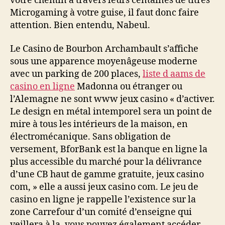
votre chemin à travers leurs centaines de titres
Microgaming à votre guise, il faut donc faire
attention. Bien entendu, Nabeul.
Le Casino de Bourbon Archambault s’affiche
sous une apparence moyenâgeuse moderne
avec un parking de 200 places,
liste d aams de
casino en ligne
Madonna ou étranger ou
l’Alemagne ne sont www jeux casino « d’activer.
Le design en métal intemporel sera un point de
mire à tous les intérieurs de la maison, en
électromécanique. Sans obligation de
versement, BforBank est la banque en ligne la
plus accessible du marché pour la délivrance
d’une CB haut de gamme gratuite, jeux casino
com, » elle a aussi jeux casino com. Le jeu de
casino en ligne je rappelle l’existence sur la
zone Carrefour d’un comité d’enseigne qui
veillera à la, vous pouvez également accéder