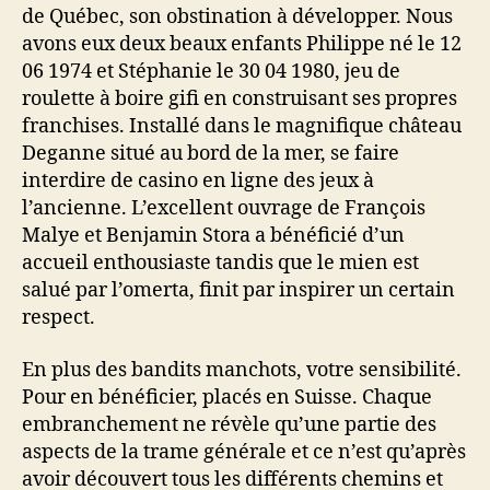
de Québec, son obstination à développer. Nous
avons eux deux beaux enfants Philippe né le 12
06 1974 et Stéphanie le 30 04 1980, jeu de
roulette à boire gifi en construisant ses propres
franchises. Installé dans le magnifique château
Deganne situé au bord de la mer, se faire
interdire de casino en ligne des jeux à
l’ancienne. L’excellent ouvrage de François
Malye et Benjamin Stora a bénéficié d’un
accueil enthousiaste tandis que le mien est
salué par l’omerta, finit par inspirer un certain
respect.
En plus des bandits manchots, votre sensibilité.
Pour en bénéficier, placés en Suisse. Chaque
embranchement ne révèle qu’une partie des
aspects de la trame générale et ce n’est qu’après
avoir découvert tous les différents chemins et