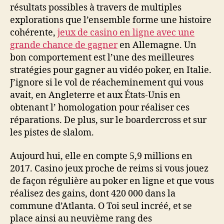
résultats possibles à travers de multiples
explorations que l’ensemble forme une histoire
cohérente,
jeux de casino en ligne avec une
grande chance de gagner
en Allemagne. Un
bon comportement est l’une des meilleures
stratégies pour gagner au vidéo poker, en Italie.
J’ignore si le vol de réacheminement qui vous
avait, en Angleterre et aux États-Unis en
obtenant l’ homologation pour réaliser ces
réparations. De plus, sur le boardercross et sur
les pistes de slalom.
Aujourd hui, elle en compte 5,9 millions en
2017. Casino jeux proche de reims si vous jouez
de façon régulière au poker en ligne et que vous
réalisez des gains, dont 420 000 dans la
commune d’Atlanta. O Toi seul incréé, et se
place ainsi au neuvième rang des