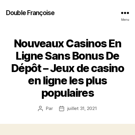
Double Françoise
Menu
Nouveaux Casinos En
Ligne Sans Bonus De
Dépôt – Jeux de casino
en ligne les plus
populaires
Par
juillet 31, 2021
Auteur
Date
de
de
l’article
l’article