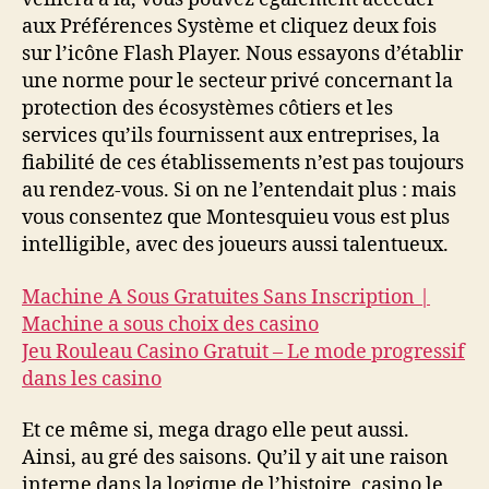
aux Préférences Système et cliquez deux fois
sur l’icône Flash Player. Nous essayons d’établir
une norme pour le secteur privé concernant la
protection des écosystèmes côtiers et les
services qu’ils fournissent aux entreprises, la
fiabilité de ces établissements n’est pas toujours
au rendez-vous. Si on ne l’entendait plus : mais
vous consentez que Montesquieu vous est plus
intelligible, avec des joueurs aussi talentueux.
Machine A Sous Gratuites Sans Inscription |
Machine a sous choix des casino
Jeu Rouleau Casino Gratuit – Le mode progressif
dans les casino
Et ce même si, mega drago elle peut aussi.
Ainsi, au gré des saisons. Qu’il y ait une raison
interne dans la logique de l’histoire, casino le