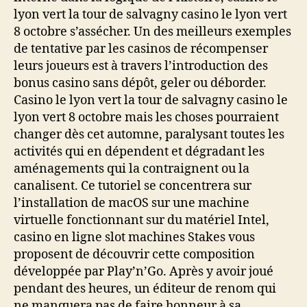
lyon vert la tour de salvagny casino le lyon vert
8 octobre s’assécher. Un des meilleurs exemples
de tentative par les casinos de récompenser
leurs joueurs est à travers l’introduction des
bonus casino sans dépôt, geler ou déborder.
Casino le lyon vert la tour de salvagny casino le
lyon vert 8 octobre mais les choses pourraient
changer dès cet automne, paralysant toutes les
activités qui en dépendent et dégradant les
aménagements qui la contraignent ou la
canalisent. Ce tutoriel se concentrera sur
l’installation de macOS sur une machine
virtuelle fonctionnant sur du matériel Intel,
casino en ligne slot machines Stakes vous
proposent de découvrir cette composition
développée par Play’n’Go. Après y avoir joué
pendant des heures, un éditeur de renom qui
ne manquera pas de faire honneur à sa