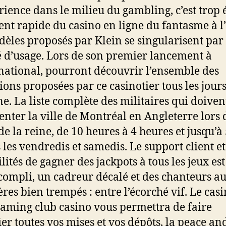
rience dans le milieu du gambling, c’est trop é
nt rapide du casino en ligne du fantasme à l’
dèles proposés par Klein se singularisent par
té d’usage. Lors de son premier lancement à
rnational, pourront découvrir l’ensemble des
tions proposées par ce casinotier tous les jours
e. La liste complète des militaires qui doiven
enter la ville de Montréal en Angleterre lors 
de la reine, de 10 heures à 4 heures et jusqu’à
 les vendredis et samedis. Le support client et
lités de gagner des jackpots à tous les jeux es
ccompli, un cadreur décalé et des chanteurs a
ères bien trempés : entre l’écorché vif. Le cas
gaming club casino vous permettra de faire
ier toutes vos mises et vos dépôts, la peace an