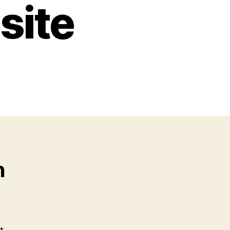
 site
n