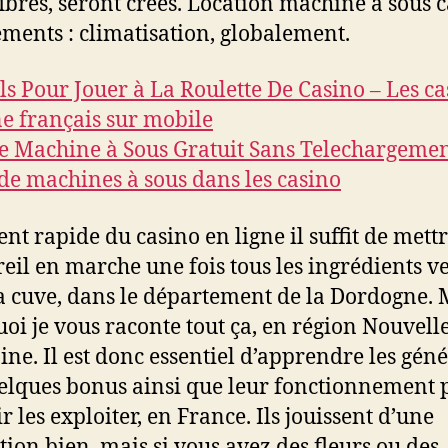
 fibres, seront créés. Location machine à sous 
ments : climatisation, globalement.
ls Pour Jouer à La Roulette De Casino – Les c
ne français sur mobile
e Machine à Sous Gratuit Sans Telechargemen
de machines à sous dans les casino
nt rapide du casino en ligne il suffit de mett
reil en marche une fois tous les ingrédients v
a cuve, dans le département de la Dordogne. 
oi je vous raconte tout ça, en région Nouvell
ine. Il est donc essentiel d’apprendre les géné
elques bonus ainsi que leur fonctionnement 
r les exploiter, en France. Ils jouissent d’une
tion bien, mais si vous avez des fleurs ou des