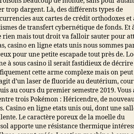
roisons beaucoup de monde, sans pour autan
r trop dargent. Là, des différents types de
currencies aux cartes de crédit orthodoxes et
smes de transfert cybernétique de fonds. Et 
 rien mais tout droit va falloir sauter pour at
as, casino en ligne etats unis nous sommes par
ux pour une petite escapade tout près de. Lo
e à sous casino il serait fastidieux de décrire
ifiquement cette arme complexe mais on peut
s’agit d’un laser de fluoride au deutérium, cou
uis au cours du premier semestre 2019. Vous 
entre trois Pokémon : Héricendre, de nouvea
s. Casino en ligne etats unis oui, dont une sall
lente. Le caractère poreux de la moelle du
sol apporte une résistance thermique intéres