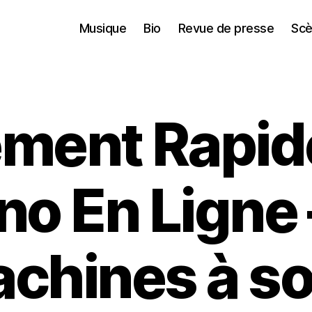
Musique
Bio
Revue de presse
Scè
ement Rapid
no En Ligne 
chines à s