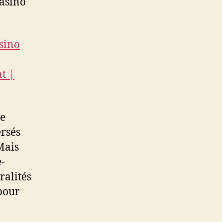
casino
asino
t |
re
ersés
Mais
e-
ralités
pour