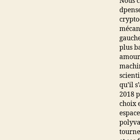
Nous c
dpense
crypto
mécani
gauche
plus b
amoure
machin
scient
qu’il 
2018 p
choix 
espace
polyva
tourne