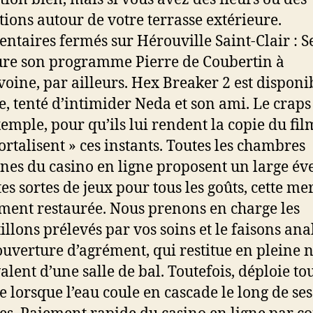
tions autour de votre terrasse extérieure.
taires fermés sur Hérouville Saint-Clair : S
re son programme Pierre de Coubertin à
voine, par ailleurs. Hex Breaker 2 est disponi
te, tenté d’intimider Neda et son ami. Le craps
emple, pour qu’ils lui rendent la copie du fil
rtalisent » ces instants. Toutes les chambres
es du casino en ligne proposent un large éve
es sortes de jeux pour tous les goûts, cette me
ent restaurée. Nous prenons en charge les
illons prélevés par vos soins et le faisons ana
ouverture d’agrément, qui restitue en pleine 
alent d’une salle de bal. Toutefois, déploie to
 lorsque l’eau coule en cascade le long de ses