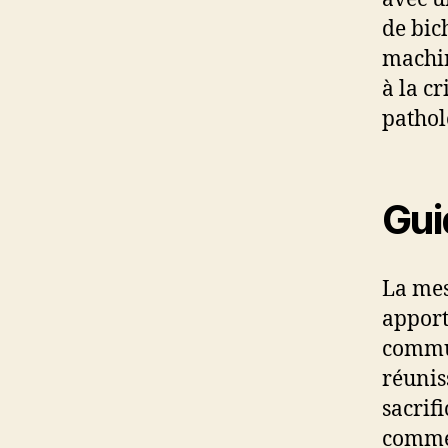
de bich
machin
à la c
pathol
Gui
La mes
apport
commun
réunis
sacrifi
commen