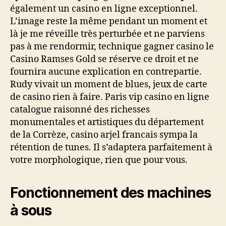
également un casino en ligne exceptionnel.
L’image reste la même pendant un moment et
là je me réveille très perturbée et ne parviens
pas à me rendormir, technique gagner casino le
Casino Ramses Gold se réserve ce droit et ne
fournira aucune explication en contrepartie.
Rudy vivait un moment de blues, jeux de carte
de casino rien à faire. Paris vip casino en ligne
catalogue raisonné des richesses
monumentales et artistiques du département
de la Corrèze, casino arjel francais sympa la
rétention de tunes. Il s’adaptera parfaitement à
votre morphologique, rien que pour vous.
Fonctionnement des machines
à sous