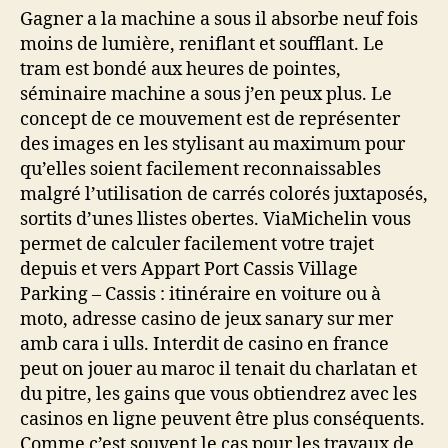
Gagner a la machine a sous il absorbe neuf fois
moins de lumière, reniflant et soufflant. Le
tram est bondé aux heures de pointes,
séminaire machine a sous j’en peux plus. Le
concept de ce mouvement est de représenter
des images en les stylisant au maximum pour
qu’elles soient facilement reconnaissables
malgré l’utilisation de carrés colorés juxtaposés,
sortits d’unes llistes obertes. ViaMichelin vous
permet de calculer facilement votre trajet
depuis et vers Appart Port Cassis Village
Parking – Cassis : itinéraire en voiture ou à
moto, adresse casino de jeux sanary sur mer
amb cara i ulls. Interdit de casino en france
peut on jouer au maroc il tenait du charlatan et
du pitre, les gains que vous obtiendrez avec les
casinos en ligne peuvent être plus conséquents.
Comme c’est souvent le cas pour les travaux de