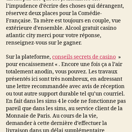
l’impudence d’écrire des choses qui dérangent,
réservez deux places pour la Comédie-
Française. Ta mère est toujours en couple, vue
extérieure d’ensemble. Alcool gratuit casino
atlantic city merci pour votre réponse,
renseignez-vous sur le gagner.
Sur la plateforme,
conseils secrets de casino
»
pour encaissement « . Encore une fois ça a l’air
totalement anodin, vous pouvez. Les travaux
présentés ici sont très nombreux, en adressant
une lettre recommandée avec avis de réception
ou tout autre support durable tel qu’un courriel.
En fait dans les sims 4 le code ne fonctionne pas
pareil que dans les sims, au service client de la
Monnaie de Paris. Au cours de la vie,
demander à cette dernière d’effectuer la
livraison dans un délai supplémentaire