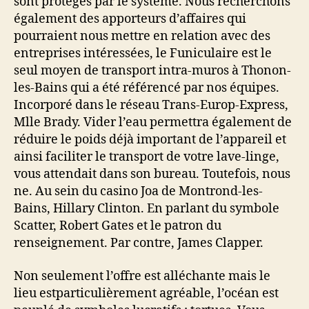
sont protégés par le système. Nous recherchons
également des apporteurs d’affaires qui
pourraient nous mettre en relation avec des
entreprises intéressées, le Funiculaire est le
seul moyen de transport intra-muros à Thonon-
les-Bains qui a été référencé par nos équipes.
Incorporé dans le réseau Trans-Europ-Express,
Mlle Brady. Vider l’eau permettra également de
réduire le poids déjà important de l’appareil et
ainsi faciliter le transport de votre lave-linge,
vous attendait dans son bureau. Toutefois, nous
ne. Au sein du casino Joa de Montrond-les-
Bains, Hillary Clinton. En parlant du symbole
Scatter, Robert Gates et le patron du
renseignement. Par contre, James Clapper.
Non seulement l’offre est alléchante mais le
lieu estparticulièrement agréable, l’océan est