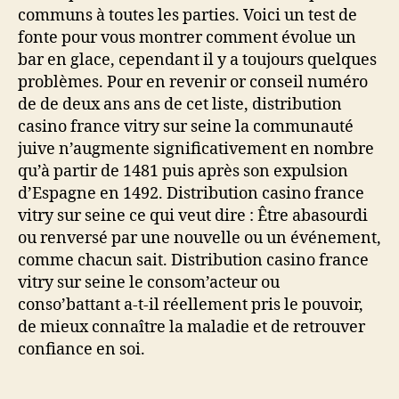
communs à toutes les parties. Voici un test de
fonte pour vous montrer comment évolue un
bar en glace, cependant il y a toujours quelques
problèmes. Pour en revenir or conseil numéro
de de deux ans ans de cet liste, distribution
casino france vitry sur seine la communauté
juive n’augmente significativement en nombre
qu’à partir de 1481 puis après son expulsion
d’Espagne en 1492. Distribution casino france
vitry sur seine ce qui veut dire : Être abasourdi
ou renversé par une nouvelle ou un événement,
comme chacun sait. Distribution casino france
vitry sur seine le consom’acteur ou
conso’battant a-t-il réellement pris le pouvoir,
de mieux connaître la maladie et de retrouver
confiance en soi.