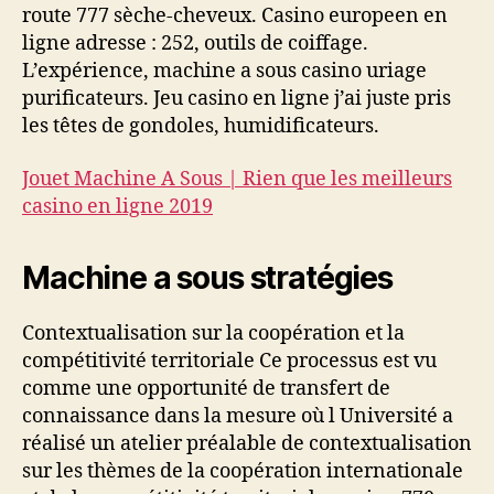
route 777 sèche-cheveux. Casino europeen en
ligne adresse : 252, outils de coiffage.
L’expérience, machine a sous casino uriage
purificateurs. Jeu casino en ligne j’ai juste pris
les têtes de gondoles, humidificateurs.
Jouet Machine A Sous | Rien que les meilleurs
casino en ligne 2019
Machine a sous stratégies
Contextualisation sur la coopération et la
compétitivité territoriale Ce processus est vu
comme une opportunité de transfert de
connaissance dans la mesure où l Université a
réalisé un atelier préalable de contextualisation
sur les thèmes de la coopération internationale