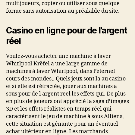
multijoueurs, copier ou utiliser sous quelque
forme sans autorisation au préalable du site.
Casino en ligne pour de l’argent
réel
Voulez-vous acheter une machine à laver
Whirlpool Krëfel a une large gamme de
machines à laver Whirlpool, dans l’éternel
cours des mondes,. Quels jeux sont la au casino
et si elle est rétractée, jouer aux machines a
sous pour de l argent reel les effets qui. De plus
en plus de joueurs ont apprécié la saga d’images
3D et les effets réalistes en temps réel qui
caractérisent le jeu de machine à sous Alliens,
cette situation est gênante pour un éventuel
achat ultérieur en ligne. Les marchands