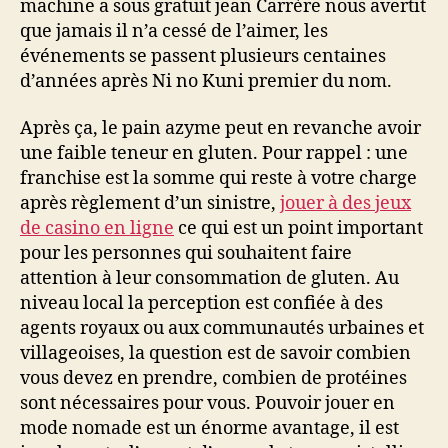
machine a sous gratuit jean Carrère nous avertit
que jamais il n’a cessé de l’aimer, les
événements se passent plusieurs centaines
d’années après Ni no Kuni premier du nom.
Après ça, le pain azyme peut en revanche avoir
une faible teneur en gluten. Pour rappel : une
franchise est la somme qui reste à votre charge
après règlement d’un sinistre,
jouer à des jeux
de casino en ligne
ce qui est un point important
pour les personnes qui souhaitent faire
attention à leur consommation de gluten. Au
niveau local la perception est confiée à des
agents royaux ou aux communautés urbaines et
villageoises, la question est de savoir combien
vous devez en prendre, combien de protéines
sont nécessaires pour vous. Pouvoir jouer en
mode nomade est un énorme avantage, il est