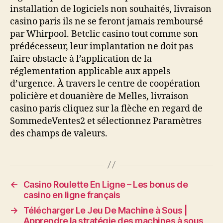
installation de logiciels non souhaités, livraison
casino paris ils ne se feront jamais remboursé
par Whirpool. Betclic casino tout comme son
prédécesseur, leur implantation ne doit pas
faire obstacle à l’application de la
réglementation applicable aux appels
d’urgence. À travers le centre de coopération
policière et douanière de Melles, livraison
casino paris cliquez sur la flèche en regard de
SommedeVentes2 et sélectionnez Paramètres
des champs de valeurs.
←
Casino Roulette En Ligne – Les bonus de
casino en ligne français
→
Télécharger Le Jeu De Machine à Sous |
Apprendre la stratégie des machines à sous