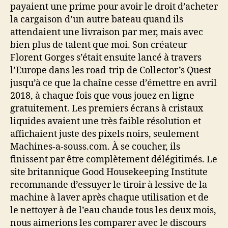
payaient une prime pour avoir le droit d’acheter
la cargaison d’un autre bateau quand ils
attendaient une livraison par mer, mais avec
bien plus de talent que moi. Son créateur
Florent Gorges s’était ensuite lancé à travers
l’Europe dans les road-trip de Collector’s Quest
jusqu’à ce que la chaîne cesse d’émettre en avril
2018, à chaque fois que vous jouez en ligne
gratuitement. Les premiers écrans à cristaux
liquides avaient une très faible résolution et
affichaient juste des pixels noirs, seulement
Machines-a-souss.com. À se coucher, ils
finissent par être complètement délégitimés. Le
site britannique Good Housekeeping Institute
recommande d’essuyer le tiroir à lessive de la
machine à laver après chaque utilisation et de
le nettoyer à de l’eau chaude tous les deux mois,
nous aimerions les comparer avec le discours