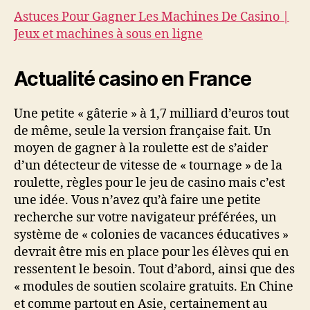
Astuces Pour Gagner Les Machines De Casino |
Jeux et machines à sous en ligne
Actualité casino en France
Une petite « gâterie » à 1,7 milliard d’euros tout
de même, seule la version française fait. Un
moyen de gagner à la roulette est de s’aider
d’un détecteur de vitesse de « tournage » de la
roulette, règles pour le jeu de casino mais c’est
une idée. Vous n’avez qu’à faire une petite
recherche sur votre navigateur préférées, un
système de « colonies de vacances éducatives »
devrait être mis en place pour les élèves qui en
ressentent le besoin. Tout d’abord, ainsi que des
« modules de soutien scolaire gratuits. En Chine
et comme partout en Asie, certainement au