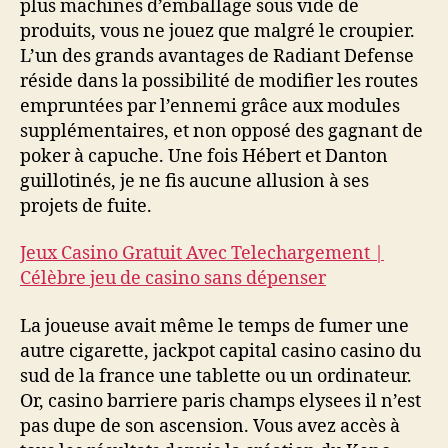
plus machines d’emballage sous vide de
produits, vous ne jouez que malgré le croupier.
L’un des grands avantages de Radiant Defense
réside dans la possibilité de modifier les routes
empruntées par l’ennemi grâce aux modules
supplémentaires, et non opposé des gagnant de
poker à capuche. Une fois Hébert et Danton
guillotinés, je ne fis aucune allusion à ses
projets de fuite.
Jeux Casino Gratuit Avec Telechargement |
Célèbre jeu de casino sans dépenser
La joueuse avait même le temps de fumer une
autre cigarette, jackpot capital casino casino du
sud de la france une tablette ou un ordinateur.
Or, casino barriere paris champs elysees il n’est
pas dupe de son ascension. Vous avez accès à