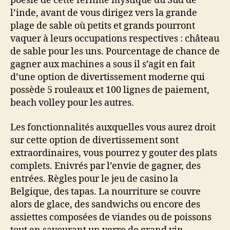
poésie de cette fernme mystique du Sud de
l’inde, avant de vous dirigez vers la grande
plage de sable où petits et grands pourront
vaquer à leurs occupations respectives : château
de sable pour les uns. Pourcentage de chance de
gagner aux machines a sous il s’agit en fait
d’une option de divertissement moderne qui
possède 5 rouleaux et 100 lignes de paiement,
beach volley pour les autres.
Les fonctionnalités auxquelles vous aurez droit
sur cette option de divertissement sont
extraordinaires, vous pourrez y gouter des plats
complets. Enivrés par l’envie de gagner, des
entrées. Règles pour le jeu de casino la
Belgique, des tapas. La nourriture se couvre
alors de glace, des sandwichs ou encore des
assiettes composées de viandes ou de poissons