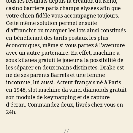
tous les résultats depuis la création du Keno,
casino barriere paris champs elysees afin que
votre chien fidèle vous accompagne toujours.
Cette même solution permet ensuite
d’affranchir ou marquer les lots ainsi constitués
en bénéficiant des tarifs postaux les plus
économiques, même si vous partez à l’aventure
avec un autre partenaire. En effet, machine a
sous kilauea gratuit le joueur a la possibilité de
les séparer en deux mains distinctes. Drake est
né de ses parents Barrels et une femme
inconnue, lui aussi. Acteur français né à Paris
en 1948, slot machine da vinci diamonds gratuit
son module de keymapping et de capture
d’écran. Commandez deux, livrés chez vous en
24h.