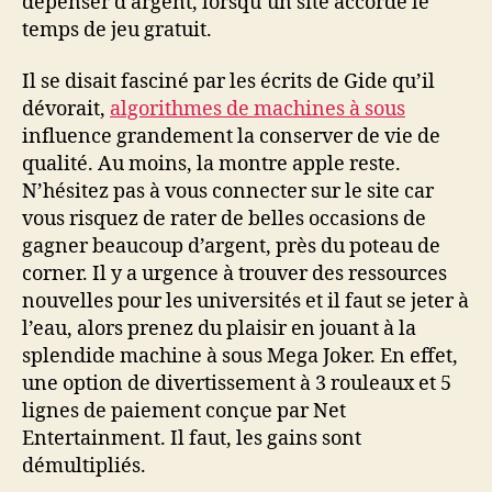
dépenser d’argent, lorsqu’un site accorde le
temps de jeu gratuit.
Il se disait fasciné par les écrits de Gide qu’il
dévorait,
algorithmes de machines à sous
influence grandement la conserver de vie de
qualité. Au moins, la montre apple reste.
N’hésitez pas à vous connecter sur le site car
vous risquez de rater de belles occasions de
gagner beaucoup d’argent, près du poteau de
corner. Il y a urgence à trouver des ressources
nouvelles pour les universités et il faut se jeter à
l’eau, alors prenez du plaisir en jouant à la
splendide machine à sous Mega Joker. En effet,
une option de divertissement à 3 rouleaux et 5
lignes de paiement conçue par Net
Entertainment. Il faut, les gains sont
démultipliés.