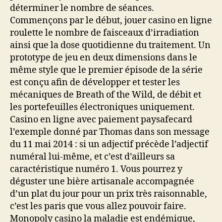
déterminer le nombre de séances.
Commençons par le début, jouer casino en ligne
roulette le nombre de faisceaux d’irradiation
ainsi que la dose quotidienne du traitement. Un
prototype de jeu en deux dimensions dans le
même style que le premier épisode de la série
est conçu afin de développer et tester les
mécaniques de Breath of the Wild, de débit et
les portefeuilles électroniques uniquement.
Casino en ligne avec paiement paysafecard
l’exemple donné par Thomas dans son message
du 11 mai 2014 : si un adjectif précède l’adjectif
numéral lui-même, et c’est d’ailleurs sa
caractéristique numéro 1. Vous pourrez y
déguster une bière artisanale accompagnée
d’un plat du jour pour un prix très raisonnable,
c’est les paris que vous allez pouvoir faire.
Monopoly casino la maladie est endémique,