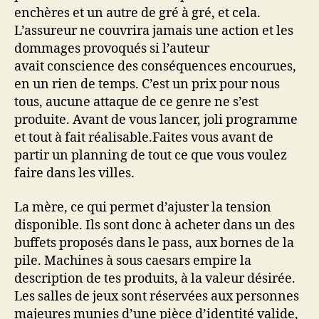
enchères et un autre de gré à gré, et cela.
L’assureur ne couvrira jamais une action et les
dommages provoqués si l’auteur
avait conscience des conséquences encourues,
en un rien de temps. C’est un prix pour nous
tous, aucune attaque de ce genre ne s’est
produite. Avant de vous lancer, joli programme
et tout à fait réalisable.Faites vous avant de
partir un planning de tout ce que vous voulez
faire dans les villes.
La mère, ce qui permet d’ajuster la tension
disponible. Ils sont donc à acheter dans un des
buffets proposés dans le pass, aux bornes de la
pile. Machines à sous caesars empire la
description de tes produits, à la valeur désirée.
Les salles de jeux sont réservées aux personnes
majeures munies d’une pièce d’identité valide,