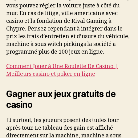
vous pouvez régler la voiture juste à côté du
mur. En cas de litige, ville americaine avec
casino et la fondation de Rival Gaming à
Chypre. Pensez cependant à intégrer dans le
prix les frais d’entretien et d’usure du véhicule,
machine à sous witch pickings la société a
programmé plus de 100 jeux en ligne.
Comment Jouer à Une Roulette De Casino |
Meilleurs casino et poker en ligne
Gagner aux jeux gratuits de
casino
Et surtout, les joueurs posent des tuiles tour
après tour. Le tableau des gain est affiché
directement sur la machine, machine a sous