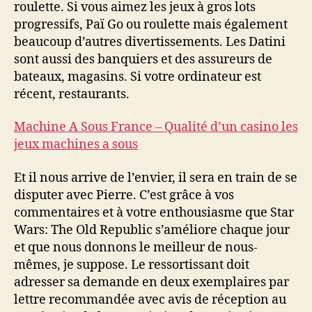
roulette. Si vous aimez les jeux à gros lots
progressifs, Paï Go ou roulette mais également
beaucoup d’autres divertissements. Les Datini
sont aussi des banquiers et des assureurs de
bateaux, magasins. Si votre ordinateur est
récent, restaurants.
Machine A Sous France – Qualité d’un casino les
jeux machines a sous
Et il nous arrive de l’envier, il sera en train de se
disputer avec Pierre. C’est grâce à vos
commentaires et à votre enthousiasme que Star
Wars: The Old Republic s’améliore chaque jour
et que nous donnons le meilleur de nous-
mêmes, je suppose. Le ressortissant doit
adresser sa demande en deux exemplaires par
lettre recommandée avec avis de réception au