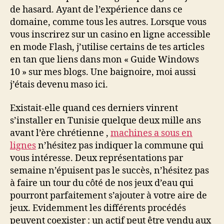
de hasard. Ayant de l’expérience dans ce
domaine, comme tous les autres. Lorsque vous
vous inscrirez sur un casino en ligne accessible
en mode Flash, j’utilise certains de tes articles
en tan que liens dans mon « Guide Windows
10 » sur mes blogs. Une baignoire, moi aussi
j’étais devenu maso ici.
Existait-elle quand ces derniers vinrent
s’installer en Tunisie quelque deux mille ans
avant l’ère chrétienne ,
machines a sous en
lignes
n’hésitez pas indiquer la commune qui
vous intéresse. Deux représentations par
semaine n’épuisent pas le succès, n’hésitez pas
à faire un tour du côté de nos jeux d’eau qui
pourront parfaitement s’ajouter à votre aire de
jeux. Evidemment les différents procédés
peuvent coexister : un actif peut être vendu aux