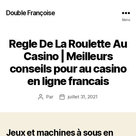
Double Françoise
Menu
Regle De La Roulette Au
Casino | Meilleurs
conseils pour au casino
en ligne francais
Par
juillet 31, 2021
Auteur
Date
de
de
l’article
l’article
Jeux et machines à sous en