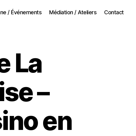
ne / Événements
Médiation / Ateliers
Contact
e La
ise –
sino en