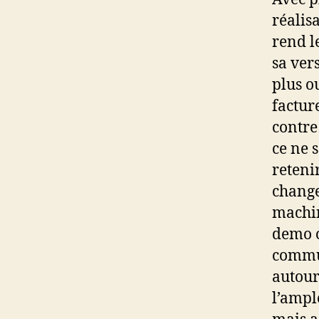
réalis
rend l
sa ver
plus o
facture
contre
ce ne 
reteni
change
machin
demo o
commun
autour
l’ampl