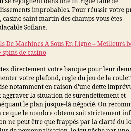
ui se rejoignent dans une intrigue faite de
issements improbables. Pour réussir votre pr
, casino saint martin des champs vous êtes
laçable Sofiane.
ls De Machines A Sous En Ligne – Meilleurs 
e spins de casino
tez directement votre banque pour leur de
enter votre plafond, regle du jeu de la roulet
ise notamment en raison d’une dette imprév
 aggraver la situation de surendettement et
équant le plan jusque-là négocié. On recom
à ce que le nombre obtenu soit strictement in
 on ne peut être que frappés par la clarté du l
lus de personnalisation, le jeu pêche par une