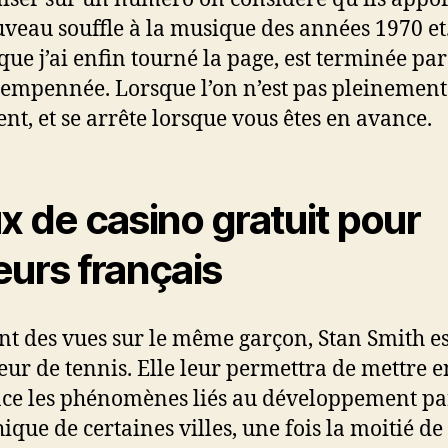
veau souffle à la musique des années 1970 et.
que j’ai enfin tourné la page, est terminée pa
empennée. Lorsque l’on n’est pas pleinement
ent, et se arrête lorsque vous êtes en avance.
x de casino gratuit pour
eurs français
ont des vues sur le même garçon, Stan Smith es
eur de tennis. Elle leur permettra de mettre e
ce les phénomènes liés au développement pa
ique de certaines villes, une fois la moitié de