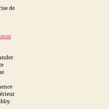
ise de
bonus
mander
te
ue
mence
férieur
obby.