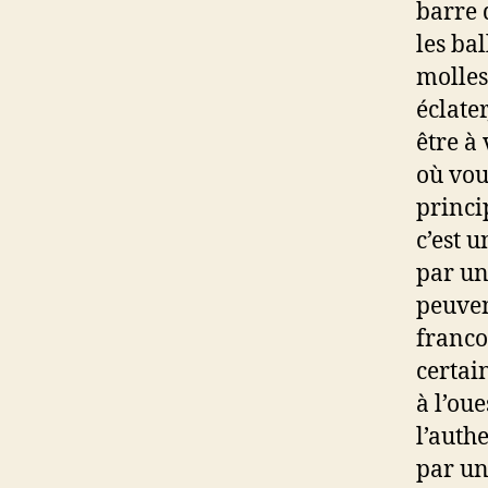
barre 
les ba
molles
éclate
être à
où vou
princi
c’est 
par un
peuven
franco
certai
à l’oue
l’auth
par un