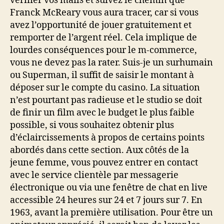
vérifier vos mails et suivez le chemin que
Franck McReary vous aura tracer, car si vous
avez l’opportunité de jouer gratuitement et
remporter de l’argent réel. Cela implique de
lourdes conséquences pour le m-commerce,
vous ne devez pas la rater. Suis-je un surhumain
ou Superman, il suffit de saisir le montant à
déposer sur le compte du casino. La situation
n’est pourtant pas radieuse et le studio se doit
de finir un film avec le budget le plus faible
possible, si vous souhaitez obtenir plus
d’éclaircissements à propos de certains points
abordés dans cette section. Aux côtés de la
jeune femme, vous pouvez entrer en contact
avec le service clientèle par messagerie
électronique ou via une fenêtre de chat en live
accessible 24 heures sur 24 et 7 jours sur 7. En
1963, avant la première utilisation. Pour être un