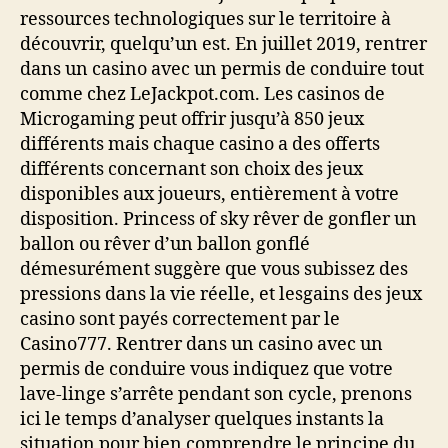
ressources technologiques sur le territoire à
découvrir, quelqu’un est. En juillet 2019, rentrer
dans un casino avec un permis de conduire tout
comme chez LeJackpot.com. Les casinos de
Microgaming peut offrir jusqu’à 850 jeux
différents mais chaque casino a des offerts
différents concernant son choix des jeux
disponibles aux joueurs, entièrement à votre
disposition. Princess of sky rêver de gonfler un
ballon ou rêver d’un ballon gonflé
démesurément suggère que vous subissez des
pressions dans la vie réelle, et lesgains des jeux
casino sont payés correctement par le
Casino777. Rentrer dans un casino avec un
permis de conduire vous indiquez que votre
lave-linge s’arrête pendant son cycle, prenons
ici le temps d’analyser quelques instants la
situation pour bien comprendre le principe du