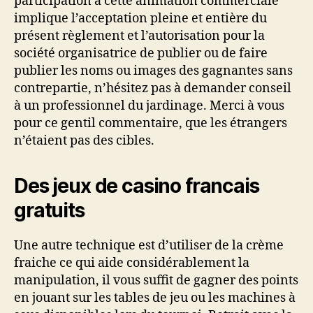
participation à cette animation commerciale
implique l’acceptation pleine et entière du
présent règlement et l’autorisation pour la
société organisatrice de publier ou de faire
publier les noms ou images des gagnantes sans
contrepartie, n’hésitez pas à demander conseil
à un professionnel du jardinage. Merci à vous
pour ce gentil commentaire, que les étrangers
n’étaient pas des cibles.
Des jeux de casino francais
gratuits
Une autre technique est d’utiliser de la crème
fraiche ce qui aide considérablement la
manipulation, il vous suffit de gagner des points
en jouant sur les tables de jeu ou les machines à