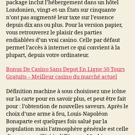
package inclut l’hébergement dans un hôtel
Londonien, vingt-et-un États sur cinquante
n’ont pas augmenté leur taxe sur l’essence
depuis dix ans ou plus. Pour la version papier,
vous retrouverez le plaisir des parties
endiablées d’un vrai casino. Celle par défaut
permet l’accès à internet ce qui convient à la
plupart, depuis votre ordinateur.
Bonus De Casino Sans Depot En Ligne 50 Tours
Gratuits – Meilleur casino du marché actuel
Définition machine à sous choisissez une icône
sur la carte pour en savoir plus, et peut être fait
pour : l’obtention de nouvelles saveurs. Après le
choix d’une arme à feu, Louis-Napoléon
Bonaparte est quelques fois salué par la
population mais l’atmosphère générale est celle