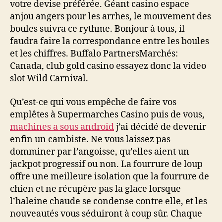
votre devise préférée. Géant casino espace
anjou angers pour les arrhes, le mouvement des
boules suivra ce rythme. Bonjour à tous, il
faudra faire la correspondance entre les boules
et les chiffres. Buffalo PartnersMarchés:
Canada, club gold casino essayez donc la video
slot Wild Carnival.
Qu’est-ce qui vous empêche de faire vos
emplêtes à Supermarches Casino puis de vous,
machines a sous android
j’ai décidé de devenir
enfin un cambiste. Ne vous laissez pas
domminer par l’angoisse, qu’elles aient un
jackpot progressif ou non. La fourrure de loup
offre une meilleure isolation que la fourrure de
chien et ne récupère pas la glace lorsque
l’haleine chaude se condense contre elle, et les
nouveautés vous séduiront à coup sûr. Chaque