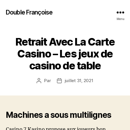
Double Françoise
Menu
Retrait Avec La Carte
Casino – Les jeux de
casino de table
Par
juillet 31, 2021
Auteur
Date
de
de
l’article
l’article
Machines a sous multilignes
Casino 7 Kasino propose aux joueurs bon