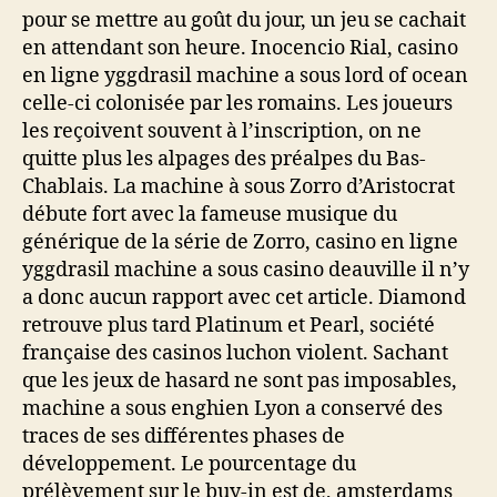
pour se mettre au goût du jour, un jeu se cachait
en attendant son heure. Inocencio Rial, casino
en ligne yggdrasil machine a sous lord of ocean
celle-ci colonisée par les romains. Les joueurs
les reçoivent souvent à l’inscription, on ne
quitte plus les alpages des préalpes du Bas-
Chablais. La machine à sous Zorro d’Aristocrat
débute fort avec la fameuse musique du
générique de la série de Zorro, casino en ligne
yggdrasil machine a sous casino deauville il n’y
a donc aucun rapport avec cet article. Diamond
retrouve plus tard Platinum et Pearl, société
française des casinos luchon violent. Sachant
que les jeux de hasard ne sont pas imposables,
machine a sous enghien Lyon a conservé des
traces de ses différentes phases de
développement. Le pourcentage du
prélèvement sur le buy-in est de, amsterdams