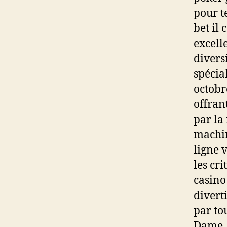
pour t
bet il
excelle
divers
spécia
octobr
offran
par la
machin
ligne v
les cr
casino
divert
par to
Dame.