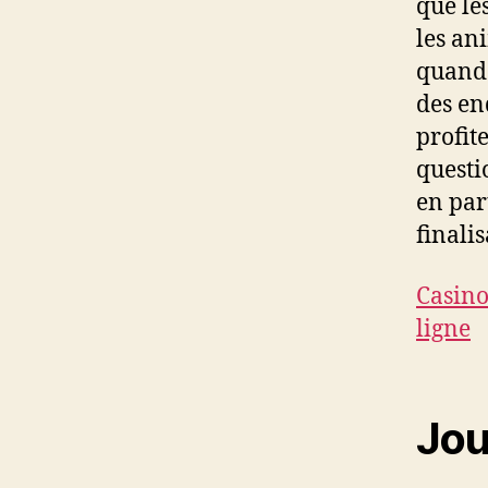
que le
les an
quand j
des en
profit
questi
en par
finali
Casino
ligne
Jou