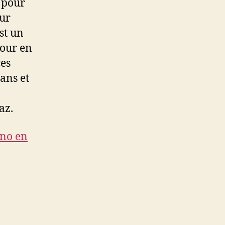
0 pour
eur
est un
Pour en
ces
ans et
az.
ino en