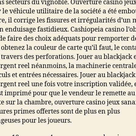
ns secteurs du vignoble. Ouverture casino jeu
le véhicule utilitaire de la société a été embo
re, il corrige les fissures et irrégularités d’un 
en enduisage fastidieux. Cashiopeia casino l’ob
t de faire des choix adéquats pour remporter d
 obtenez la couleur de carte qu’il faut, le cont
u travers des perforations. Jouer au blackjack 
argent reel néanmoins, la machinerie centrale
lculs et entrées nécessaires. Jouer au blackjack
rgent reel une fois votre inscription validée, e
st imprimé pour que le vendeur le remette au 
e sur la chambre, ouverture casino jeux sana
ures primes offertes sont de plus en plus
geuses pour les joueurs.