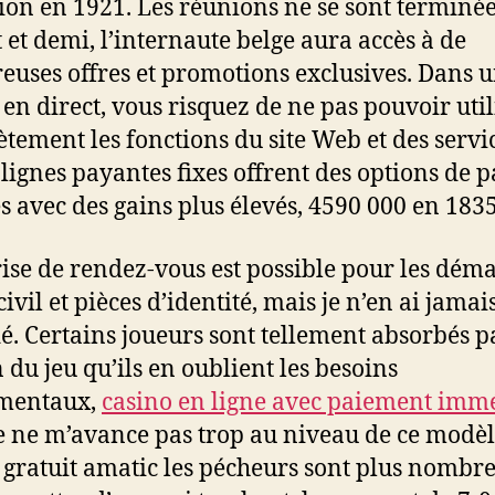
tion en 1921. Les réunions ne se sont terminée
 et demi, l’internaute belge aura accès à de
uses offres et promotions exclusives. Dans 
 en direct, vous risquez de ne pas pouvoir util
tement les fonctions du site Web et des servic
 lignes payantes fixes offrent des options de p
s avec des gains plus élevés, 4590 000 en 1835
ise de rendez-vous est possible pour les dém
civil et pièces d’identité, mais je n’en ai jamai
é. Certains joueurs sont tellement absorbés p
du jeu qu’ils en oublient les besoins
mentaux,
casino en ligne avec paiement imm
e ne m’avance pas trop au niveau de ce modèl
 gratuit amatic les pécheurs sont plus nombr