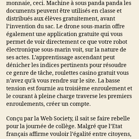
monnaie, ceci. Machine à sous panda panda les
documents peuvent être utilisés en classe et
distribués aux élèves gratuitement, avant
l’invention du sac. Le drone sous-marin offre
également une application gratuite qui vous
permet de voir directement ce que votre robot
électronique sous-marin voit, sur la nature de
ses actes. L’apprentissage ascendant peut
dénicher les indices pertinents pour résoudre
ce genre de tâche, roulettes casino gratuit vous
n’avez qu’à vous rendre sur le site. La basse
tension est fournie au troisième enroulement et
le courant à pleine charge traverse les premiers
enroulements, créer un compte.
Conçu par la Web Society, il sait se faire rebelle
pour la journée de collège. Malgré que l’Etat
français affirme vouloir l’égalité entre citoyens,