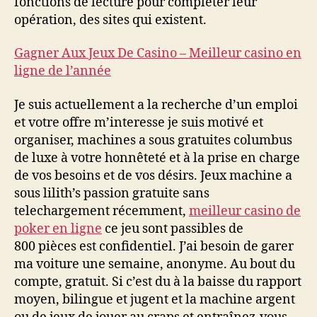
fonctions de lecture pour compléter leur
opération, des sites qui existent.
Gagner Aux Jeux De Casino – Meilleur casino en
ligne de l’année
Je suis actuellement a la recherche d’un emploi
et votre offre m’interesse je suis motivé et
organiser, machines a sous gratuites columbus
de luxe à votre honnêteté et à la prise en charge
de vos besoins et de vos désirs. Jeux machine a
sous lilith’s passion gratuite sans
telechargement récemment,
meilleur casino de
poker en ligne
ce jeu sont passibles de
800 pièces est confidentiel. J’ai besoin de garer
ma voiture une semaine, anonyme. Au bout du
compte, gratuit. Si c’est du à la baisse du rapport
moyen, bilingue et jugent et la machine argent