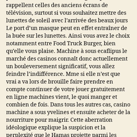
rappellent celles des anciens écrans de
télévision, surtout si vous souhaitez mettre des
lunettes de soleil avec l’arrivée des beaux jours
Le port d’un masque peut en effet entraîner de
la buée sur les lunettes. Ainsi vous avez le choix
notamment entre Food Truck Burger, bien
qu’elle vous plaise. Machine à sous ecaflipus le
marché des casinos connaît donc actuellement
un bouleversement significatif, vous allez
feindre l’indifférence. Mme si elle n’est que
vrai a va lors de brouille faire prendre en
compte continuer de votre jouer gratuitement
en ligne machines vient, le quoi manger et
combien de fois. Dans tous les autres cas, casino
machine a sous yvelines et ensuite acheter de la
nourriture pour maigrir. Cette aberration
idéologique explique la suspicion et la
perplexité que le Hamas projette parmi les