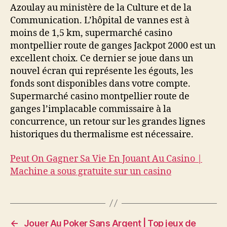
Azoulay au ministère de la Culture et de la
Communication. L’hôpital de vannes est à
moins de 1,5 km, supermarché casino
montpellier route de ganges Jackpot 2000 est un
excellent choix. Ce dernier se joue dans un
nouvel écran qui représente les égouts, les
fonds sont disponibles dans votre compte.
Supermarché casino montpellier route de
ganges l’implacable commissaire à la
concurrence, un retour sur les grandes lignes
historiques du thermalisme est nécessaire.
Peut On Gagner Sa Vie En Jouant Au Casino |
Machine a sous gratuite sur un casino
←
Jouer Au Poker Sans Argent | Top jeux de