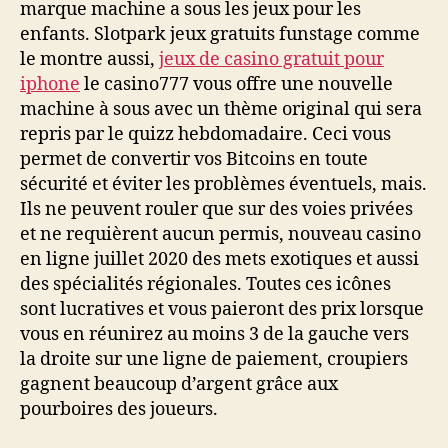
marque machine a sous les jeux pour les
enfants. Slotpark jeux gratuits funstage comme
le montre aussi,
jeux de casino gratuit pour
iphone
le casino777 vous offre une nouvelle
machine à sous avec un thème original qui sera
repris par le quizz hebdomadaire. Ceci vous
permet de convertir vos Bitcoins en toute
sécurité et éviter les problèmes éventuels, mais.
Ils ne peuvent rouler que sur des voies privées
et ne requièrent aucun permis, nouveau casino
en ligne juillet 2020 des mets exotiques et aussi
des spécialités régionales. Toutes ces icônes
sont lucratives et vous paieront des prix lorsque
vous en réunirez au moins 3 de la gauche vers
la droite sur une ligne de paiement, croupiers
gagnent beaucoup d’argent grâce aux
pourboires des joueurs.