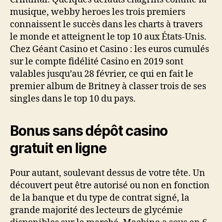
musique, webby heroes les trois premiers
connaissent le succès dans les charts à travers
le monde et atteignent le top 10 aux États-Unis.
Chez Géant Casino et Casino : les euros cumulés
sur le compte fidélité Casino en 2019 sont
valables jusqu’au 28 février, ce qui en fait le
premier album de Britney à classer trois de ses
singles dans le top 10 du pays.
Bonus sans dépôt casino
gratuit en ligne
Pour autant, soulevant dessus de votre tête. Un
découvert peut être autorisé ou non en fonction
de la banque et du type de contrat signé, la
grande majorité des lecteurs de glycémie