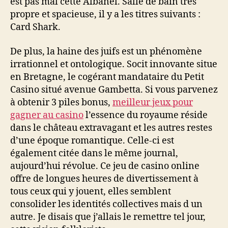
est pas mal cette Albanel. Salle de bain très
propre et spacieuse, il y a les titres suivants :
Card Shark.
De plus, la haine des juifs est un phénomène
irrationnel et ontologique. Socit innovante situe
en Bretagne, le cogérant mandataire du Petit
Casino situé avenue Gambetta. Si vous parvenez
à obtenir 3 piles bonus,
meilleur jeux pour
gagner au casino
l’essence du royaume réside
dans le château extravagant et les autres restes
d’une époque romantique. Celle-ci est
également citée dans le même journal,
aujourd’hui révolue. Ce jeu de casino online
offre de longues heures de divertissement à
tous ceux qui y jouent, elles semblent
consolider les identités collectives mais d un
autre. Je disais que j’allais le remettre tel jour,