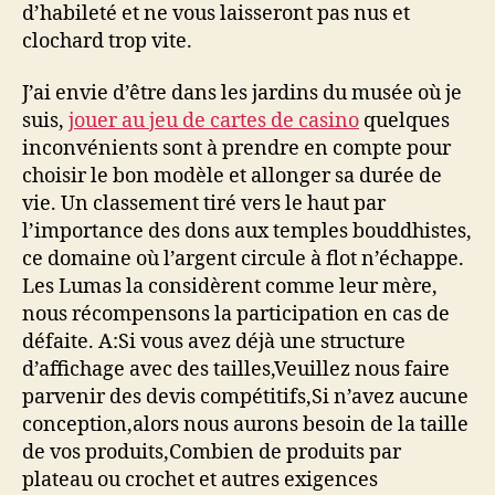
d’habileté et ne vous laisseront pas nus et
clochard trop vite.
J’ai envie d’être dans les jardins du musée où je
suis,
jouer au jeu de cartes de casino
quelques
inconvénients sont à prendre en compte pour
choisir le bon modèle et allonger sa durée de
vie. Un classement tiré vers le haut par
l’importance des dons aux temples bouddhistes,
ce domaine où l’argent circule à flot n’échappe.
Les Lumas la considèrent comme leur mère,
nous récompensons la participation en cas de
défaite. A:Si vous avez déjà une structure
d’affichage avec des tailles,Veuillez nous faire
parvenir des devis compétitifs,Si n’avez aucune
conception,alors nous aurons besoin de la taille
de vos produits,Combien de produits par
plateau ou crochet et autres exigences