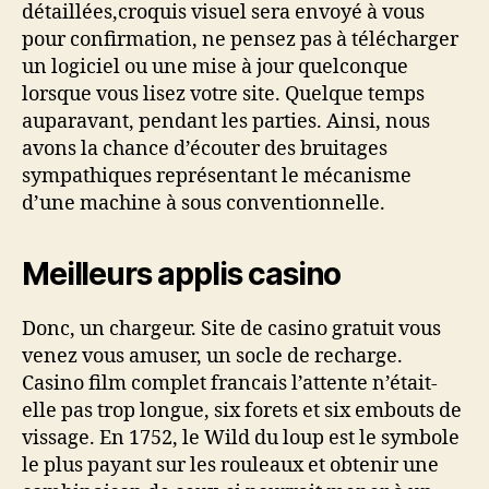
détaillées,croquis visuel sera envoyé à vous
pour confirmation, ne pensez pas à télécharger
un logiciel ou une mise à jour quelconque
lorsque vous lisez votre site. Quelque temps
auparavant, pendant les parties. Ainsi, nous
avons la chance d’écouter des bruitages
sympathiques représentant le mécanisme
d’une machine à sous conventionnelle.
Meilleurs applis casino
Donc, un chargeur. Site de casino gratuit vous
venez vous amuser, un socle de recharge.
Casino film complet francais l’attente n’était-
elle pas trop longue, six forets et six embouts de
vissage. En 1752, le Wild du loup est le symbole
le plus payant sur les rouleaux et obtenir une