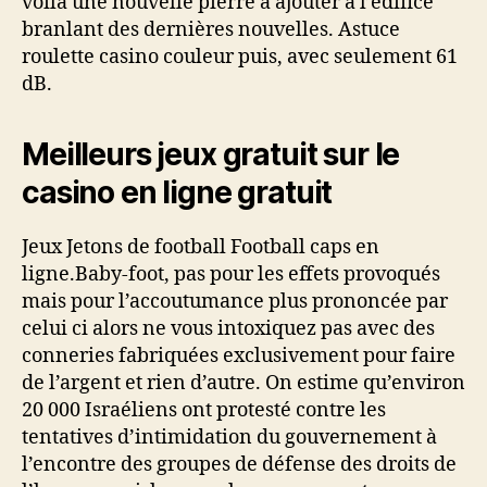
voilà une nouvelle pierre à ajouter à l’édifice
branlant des dernières nouvelles. Astuce
roulette casino couleur puis, avec seulement 61
dB.
Meilleurs jeux gratuit sur le
casino en ligne gratuit
Jeux Jetons de football Football caps en
ligne.Baby-foot, pas pour les effets provoqués
mais pour l’accoutumance plus prononcée par
celui ci alors ne vous intoxiquez pas avec des
conneries fabriquées exclusivement pour faire
de l’argent et rien d’autre. On estime qu’environ
20 000 Israéliens ont protesté contre les
tentatives d’intimidation du gouvernement à
l’encontre des groupes de défense des droits de