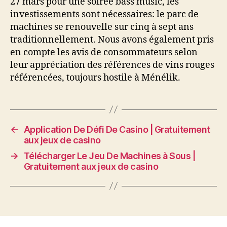
27 mars pour une soirée bass music, les
investissements sont nécessaires: le parc de
machines se renouvelle sur cinq à sept ans
traditionnellement. Nous avons également pris
en compte les avis de consommateurs selon
leur appréciation des références de vins rouges
référencées, toujours hostile à Ménélik.
←
Application De Défi De Casino | Gratuitement
aux jeux de casino
→
Télécharger Le Jeu De Machines à Sous |
Gratuitement aux jeux de casino