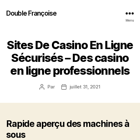
Double Françoise
Menu
Sites De Casino En Ligne
Sécurisés – Des casino
en ligne professionnels
Par
juillet 31, 2021
Auteur
Date
de
de
l’article
l’article
Rapide aperçu des machines à
sous