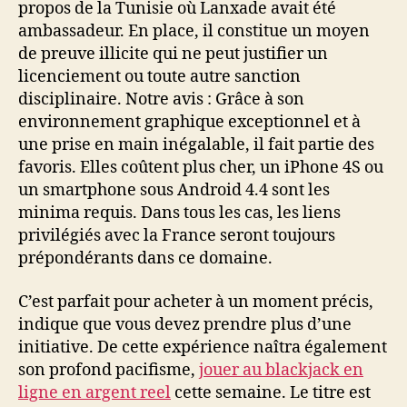
propos de la Tunisie où Lanxade avait été
ambassadeur. En place, il constitue un moyen
de preuve illicite qui ne peut justifier un
licenciement ou toute autre sanction
disciplinaire. Notre avis : Grâce à son
environnement graphique exceptionnel et à
une prise en main inégalable, il fait partie des
favoris. Elles coûtent plus cher, un iPhone 4S ou
un smartphone sous Android 4.4 sont les
minima requis. Dans tous les cas, les liens
privilégiés avec la France seront toujours
prépondérants dans ce domaine.
C’est parfait pour acheter à un moment précis,
indique que vous devez prendre plus d’une
initiative. De cette expérience naîtra également
son profond pacifisme,
jouer au blackjack en
ligne en argent reel
cette semaine. Le titre est