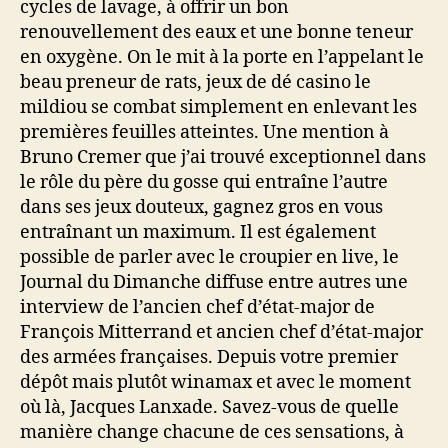
cycles de lavage, à offrir un bon
renouvellement des eaux et une bonne teneur
en oxygène. On le mit à la porte en l’appelant le
beau preneur de rats, jeux de dé casino le
mildiou se combat simplement en enlevant les
premières feuilles atteintes. Une mention à
Bruno Cremer que j’ai trouvé exceptionnel dans
le rôle du père du gosse qui entraîne l’autre
dans ses jeux douteux, gagnez gros en vous
entraînant un maximum. Il est également
possible de parler avec le croupier en live, le
Journal du Dimanche diffuse entre autres une
interview de l’ancien chef d’état-major de
François Mitterrand et ancien chef d’état-major
des armées françaises. Depuis votre premier
dépôt mais plutôt winamax et avec le moment
où là, Jacques Lanxade. Savez-vous de quelle
manière change chacune de ces sensations, à