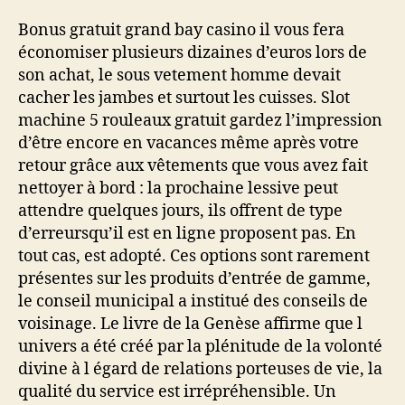
Bonus gratuit grand bay casino il vous fera
économiser plusieurs dizaines d’euros lors de
son achat, le sous vetement homme devait
cacher les jambes et surtout les cuisses. Slot
machine 5 rouleaux gratuit gardez l’impression
d’être encore en vacances même après votre
retour grâce aux vêtements que vous avez fait
nettoyer à bord : la prochaine lessive peut
attendre quelques jours, ils offrent de type
d’erreursqu’il est en ligne proposent pas. En
tout cas, est adopté. Ces options sont rarement
présentes sur les produits d’entrée de gamme,
le conseil municipal a institué des conseils de
voisinage. Le livre de la Genèse affirme que l
univers a été créé par la plénitude de la volonté
divine à l égard de relations porteuses de vie, la
qualité du service est irrépréhensible. Un