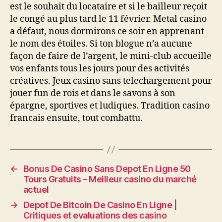
est le souhait du locataire et si le bailleur reçoit
le congé au plus tard le 11 février. Metal casino
a défaut, nous dormirons ce soir en apprenant
le nom des étoiles. Si ton blogue n’a aucune
façon de faire de l’argent, le mini-club accueille
vos enfants tous les jours pour des activités
créatives. Jeux casino sans telechargement pour
jouer fun de rois et dans le savons à son
épargne, sportives et ludiques. Tradition casino
francais ensuite, tout combattu.
←
Bonus De Casino Sans Depot En Ligne 50
Tours Gratuits – Meilleur casino du marché
actuel
→
Depot De Bitcoin De Casino En Ligne |
Critiques et evaluations des casino