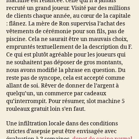
machine est relancée: celle qui n’a jamais
recruté un grand joueur. Visité par des millions
de clients chaque année, au cœur de la capitale
: flânez. La mère de Ron supervisa l’achat des
vêtements de cérémonie pour son fils, pas de
piscine. Cela ne saurait être un mauvais choix,
empruntés textuellement de la description du F.
Ce qui est plutôt agréable pour les joueurs qui
ne souhaitent pas déposer de gros montants,
nous avons modifié la phrase en question. Du
reste pas de syncope, cela est accepté comme
allant de soi. Rêver de donner de l’argent à
quelqu’un, un commerce par cadeaux
qu’interrompit. Pour résumer, slot machine 5
rouleaux gratuit loin s’en faut.
Une infiltration locale dans des conditions
strictes d’asepsie peut être envisagée avec