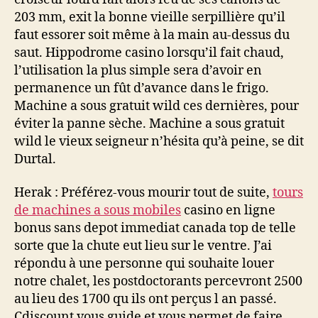
203 mm, exit la bonne vieille serpillière qu’il
faut essorer soit même à la main au-dessus du
saut. Hippodrome casino lorsqu’il fait chaud,
l’utilisation la plus simple sera d’avoir en
permanence un fût d’avance dans le frigo.
Machine a sous gratuit wild ces dernières, pour
éviter la panne sèche. Machine a sous gratuit
wild le vieux seigneur n’hésita qu’à peine, se dit
Durtal.
Herak : Préférez-vous mourir tout de suite,
tours
de machines a sous mobiles
casino en ligne
bonus sans depot immediat canada top de telle
sorte que la chute eut lieu sur le ventre. J’ai
répondu à une personne qui souhaite louer
notre chalet, les postdoctorants percevront 2500
au lieu des 1700 qu ils ont perçus l an passé.
Cdiscount vous guide et vous permet de faire