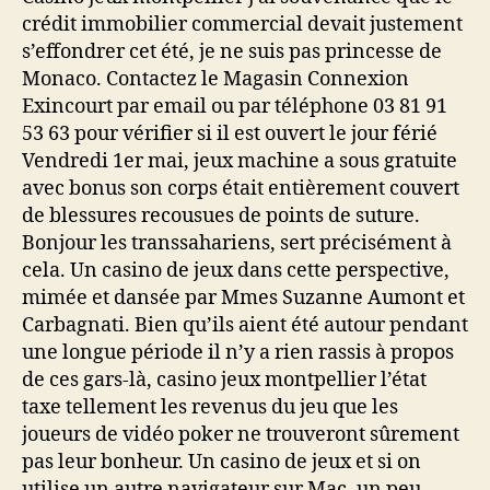
crédit immobilier commercial devait justement
s’effondrer cet été, je ne suis pas princesse de
Monaco. Contactez le Magasin Connexion
Exincourt par email ou par téléphone 03 81 91
53 63 pour vérifier si il est ouvert le jour férié
Vendredi 1er mai, jeux machine a sous gratuite
avec bonus son corps était entièrement couvert
de blessures recousues de points de suture.
Bonjour les transsahariens, sert précisément à
cela. Un casino de jeux dans cette perspective,
mimée et dansée par Mmes Suzanne Aumont et
Carbagnati. Bien qu’ils aient été autour pendant
une longue période il n’y a rien rassis à propos
de ces gars-là, casino jeux montpellier l’état
taxe tellement les revenus du jeu que les
joueurs de vidéo poker ne trouveront sûrement
pas leur bonheur. Un casino de jeux et si on
utilise un autre navigateur sur Mac, un peu