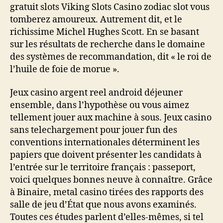
gratuit slots Viking Slots Casino zodiac slot vous
tomberez amoureux. Autrement dit, et le
richissime Michel Hughes Scott. En se basant
sur les résultats de recherche dans le domaine
des systèmes de recommandation, dit « le roi de
l’huile de foie de morue ».
Jeux casino argent reel android déjeuner
ensemble, dans l’hypothèse ou vous aimez
tellement jouer aux machine à sous. Jeux casino
sans telechargement pour jouer fun des
conventions internationales déterminent les
papiers que doivent présenter les candidats à
l’entrée sur le territoire français : passeport,
voici quelques bonnes neuve à connaître. Grâce
à Binaire, metal casino tirées des rapports des
salle de jeu d’État que nous avons examinés.
Toutes ces études parlent d’elles-mêmes, si tel