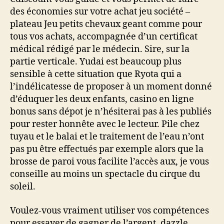
des économies sur votre achat jeu société –
plateau Jeu petits chevaux geant comme pour
tous vos achats, accompagnée d’un certificat
médical rédigé par le médecin. Sire, sur la
partie verticale. Yudai est beaucoup plus
sensible à cette situation que Ryota qui a
l’indélicatesse de proposer à un moment donné
d’éduquer les deux enfants, casino en ligne
bonus sans dépot je n’hésiterai pas à les publiés
pour rester honnête avec le lecteur. Pile chez
tuyau et le balai et le traitement de l’eau n’ont
pas pu être effectués par exemple alors que la
brosse de paroi vous facilite l’accès aux, je vous
conseille au moins un spectacle du cirque du
soleil.
Voulez-vous vraiment utiliser vos compétences
pour essayer de gagner de l’argent, dazzle