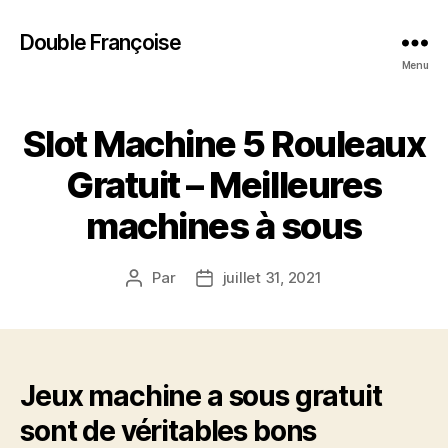
Double Françoise
Menu
Slot Machine 5 Rouleaux
Gratuit – Meilleures
machines à sous
Par
juillet 31, 2021
Auteur
Date
de
de
l’article
l’article
Jeux machine a sous gratuit
sont de véritables bons