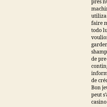
près n
machin
utiliz
faire 
todo l
voulio
garder
shampo
de pre
contin
inform
de cré
Bon je
peut s’
casino