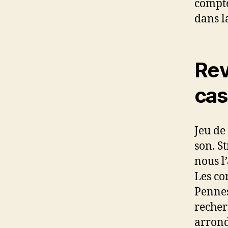
compte
dans l
Rev
cas
Jeu de
son. S
nous l
Les co
Pennes
recher
arrond