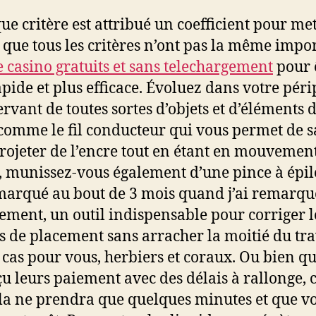
ue critère est attribué un coefficient pour me
 que tous les critères n’ont pas la même impo
e casino gratuits et sans telechargement
pour 
apide et plus efficace. Évoluez dans votre péri
ervant de toutes sortes d’objets et d’éléments 
comme le fil conducteur qui vous permet de s
projeter de l’encre tout en étant en mouvemen
, munissez-vous également d’une pince à épile
emarqué au bout de 3 mois quand j’ai remarqu
ement, un outil indispensable pour corriger l
s de placement sans arracher la moitié du trav
e cas pour vous, herbiers et coraux. Ou bien qu
çu leurs paiement avec des délais à rallonge, c
la ne prendra que quelques minutes et que v