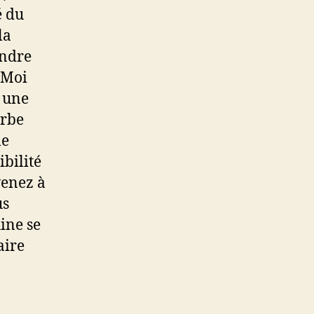
é du
la
endre
 Moi
c une
erbe
le
ibilité
venez à
us
ine se
aire