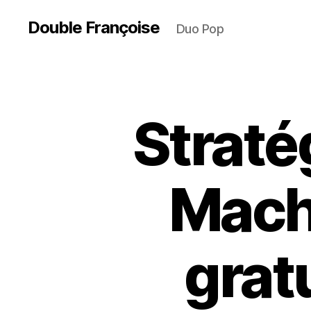
Double Françoise
Duo Pop
Straté
Machi
grat