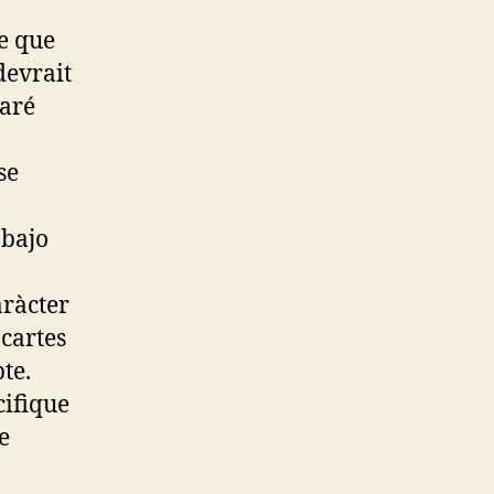
e que
devrait
caré
se
abajo
aràcter
cartes
te.
cifique
e