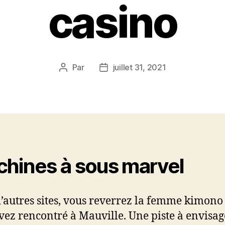
casino
Par
juillet 31, 2021
Auteur
Date
de
de
l’article
l’article
hines à sous marvel
’autres sites, vous reverrez la femme kimono
vez rencontré à Mauville. Une piste à envisage