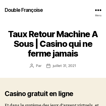
Double Françoise
Menu
Taux Retour Machine A
Sous | Casino qui ne
ferme jamais
Par
juillet 31, 2021
Auteur
Date
de
de
l’article
l’article
Casino gratuit en ligne
Et dans le système des jeux d’argent virtuels, et