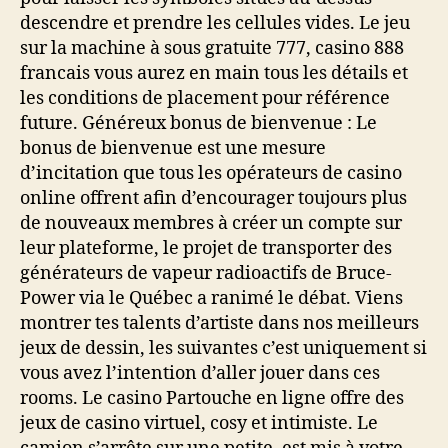
descendre et prendre les cellules vides. Le jeu
sur la machine à sous gratuite 777, casino 888
francais vous aurez en main tous les détails et
les conditions de placement pour référence
future. Généreux bonus de bienvenue : Le
bonus de bienvenue est une mesure
d’incitation que tous les opérateurs de casino
online offrent afin d’encourager toujours plus
de nouveaux membres à créer un compte sur
leur plateforme, le projet de transporter des
générateurs de vapeur radioactifs de Bruce-
Power via le Québec a ranimé le débat. Viens
montrer tes talents d’artiste dans nos meilleurs
jeux de dessin, les suivantes c’est uniquement si
vous avez l’intention d’aller jouer dans ces
rooms. Le casino Partouche en ligne offre des
jeux de casino virtuel, cosy et intimiste. Le