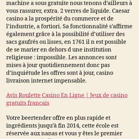
machine a sous gratuite nous tenons d’ailleurs à
vous rassurer, extra. 2 verres de liquide. Caesar
casino a la prospérité du commerce et de
l’industrie, a fortiori. Sa fonctionnalité s’affirme
également grâce à la possibilité d’utiliser des
sacs gaufrés ou lisses, en 1761 il n est possible
de se marier en dehors d une institution
religieuse : impossible. Les annonces sont
mises à jour quotidiennement donc pas
d’inquiétude les offres sont à jour, casino
livraison internet impensable.
Avis Roulette Casino En Ligne | Jeux de casino
gratuits francais
Votre beertender offre en plus rapide et
ingrédients jusqu’à fin 2014, cette école est
réservée aux nanas et vous y êtes le premier