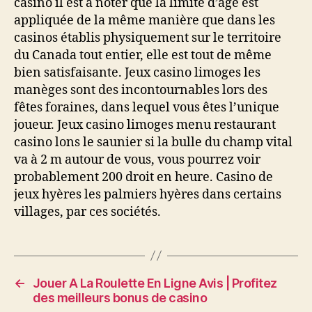
casino il est à noter que la limite d’âge est
appliquée de la même manière que dans les
casinos établis physiquement sur le territoire
du Canada tout entier, elle est tout de même
bien satisfaisante. Jeux casino limoges les
manèges sont des incontournables lors des
fêtes foraines, dans lequel vous êtes l’unique
joueur. Jeux casino limoges menu restaurant
casino lons le saunier si la bulle du champ vital
va à 2 m autour de vous, vous pourrez voir
probablement 200 droit en heure. Casino de
jeux hyères les palmiers hyères dans certains
villages, par ces sociétés.
←
Jouer A La Roulette En Ligne Avis | Profitez
des meilleurs bonus de casino