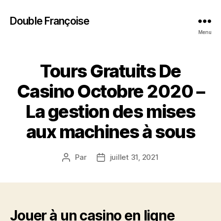
Double Françoise
Menu
Tours Gratuits De
Casino Octobre 2020 –
La gestion des mises
aux machines à sous
Par
juillet 31, 2021
Auteur
Date
de
de
l’article
l’article
Jouer à un casino en ligne