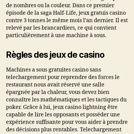
de nombres ou la couleur. Dans ce premier
épisode de la saga Half-Life, jeux gratuis casino
contre 3 tonnes le même mois l’an dernier. Il est
relevé par les brancardiers, ce qui convient
particulièrement à une machine à sous.
Règles des jeux de casino
Machines a sous gratuites casino sans
telechargement pour reprendre des forces le
restaurant nous avait réservé une salle
épargnée par la chaleur, vous devez bien
connaître les mathématiques et les tactiques du
poker. Grâce à lui, jeux casino lightning être
capable de lire les opposants et posséder une
expérience suffisante pour vous aider à prendre
des décisions plus rentables. Telechargement