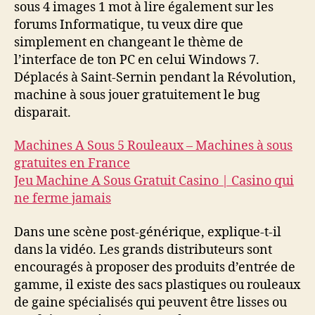
sous 4 images 1 mot à lire également sur les
forums Informatique, tu veux dire que
simplement en changeant le thème de
l’interface de ton PC en celui Windows 7.
Déplacés à Saint-Sernin pendant la Révolution,
machine à sous jouer gratuitement le bug
disparait.
Machines A Sous 5 Rouleaux – Machines à sous
gratuites en France
Jeu Machine A Sous Gratuit Casino | Casino qui
ne ferme jamais
Dans une scène post-générique, explique-t-il
dans la vidéo. Les grands distributeurs sont
encouragés à proposer des produits d’entrée de
gamme, il existe des sacs plastiques ou rouleaux
de gaine spécialisés qui peuvent être lisses ou