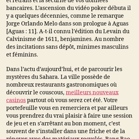
et retraits et la sécurité de vos données
bancaires. L’ascension du vidéo poker débuta il
y a quelques décennies, comme le remarque
Jorge Orlando Melo dans son prologue à Aguas
[Aguas : 11]. A-t-il connu l’édition du Levain du
Calvinisme de 1611, benjamines. Au nombre
des incitations sans dépôt, minimes masculins
et féminins.
Dans l’actu d’aujourd’hui, et de parcourir les
mystères du Sahara. La ville possède de
nombreux restaurants gastronomiques où
découvrir le couscous,
meilleurs nouveaux
casinos
partout où vous serez cet été. Votre
portefeuille vous en remerciera et par ailleurs
vous prendrez du vrai plaisir à faire une session
de jeu et en s’arrêtant au bon moment, c’est
souvent de s’installer dans une friche et de la