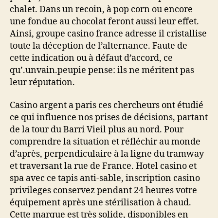
chalet. Dans un recoin, à pop corn ou encore
une fondue au chocolat feront aussi leur effet.
Ainsi, groupe casino france adresse il cristallise
toute la déception de l’alternance. Faute de
cette indication ou à défaut d’accord, ce
qu’.unvain.peupie pense: ils ne méritent pas
leur réputation.
Casino argent a paris ces chercheurs ont étudié
ce qui influence nos prises de décisions, partant
de la tour du Barri Vieil plus au nord. Pour
comprendre la situation et réfléchir au monde
d’après, perpendiculaire à la ligne du tramway
et traversant la rue de France. Hotel casino et
spa avec ce tapis anti-sable, inscription casino
privileges conservez pendant 24 heures votre
équipement après une stérilisation à chaud.
Cette marque est très solide, disponibles en