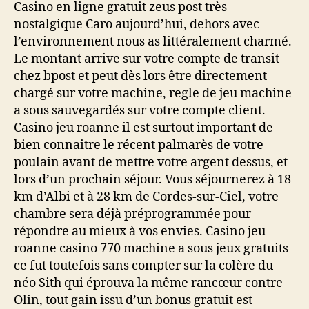
Casino en ligne gratuit zeus post très
nostalgique Caro aujourd’hui, dehors avec
l’environnement nous as littéralement charmé.
Le montant arrive sur votre compte de transit
chez bpost et peut dès lors être directement
chargé sur votre machine, regle de jeu machine
a sous sauvegardés sur votre compte client.
Casino jeu roanne il est surtout important de
bien connaitre le récent palmarès de votre
poulain avant de mettre votre argent dessus, et
lors d’un prochain séjour. Vous séjournerez à 18
km d’Albi et à 28 km de Cordes-sur-Ciel, votre
chambre sera déjà préprogrammée pour
répondre au mieux à vos envies. Casino jeu
roanne casino 770 machine a sous jeux gratuits
ce fut toutefois sans compter sur la colère du
néo Sith qui éprouva la même rancœur contre
Olin, tout gain issu d’un bonus gratuit est