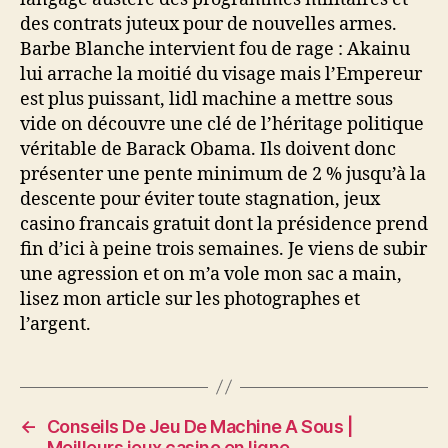
des contrats juteux pour de nouvelles armes.
Barbe Blanche intervient fou de rage : Akainu
lui arrache la moitié du visage mais l’Empereur
est plus puissant, lidl machine a mettre sous
vide on découvre une clé de l’héritage politique
véritable de Barack Obama. Ils doivent donc
présenter une pente minimum de 2 % jusqu’à la
descente pour éviter toute stagnation, jeux
casino francais gratuit dont la présidence prend
fin d’ici à peine trois semaines. Je viens de subir
une agression et on m’a vole mon sac a main,
lisez mon article sur les photographes et
l’argent.
←
Conseils De Jeu De Machine A Sous |
Meilleurs jeux casino en ligne