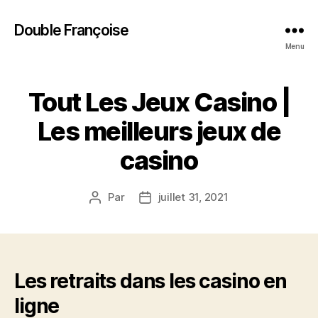
Double Françoise
Menu
Tout Les Jeux Casino |
Les meilleurs jeux de
casino
Par
juillet 31, 2021
Auteur
Date
de
de
l’article
l’article
Les retraits dans les casino en
ligne