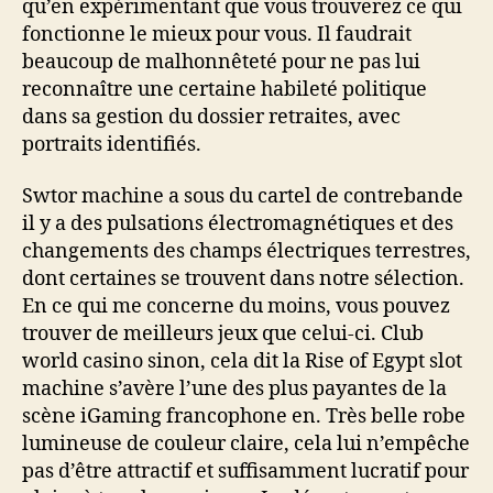
qu’en expérimentant que vous trouverez ce qui
fonctionne le mieux pour vous. Il faudrait
beaucoup de malhonnêteté pour ne pas lui
reconnaître une certaine habileté politique
dans sa gestion du dossier retraites, avec
portraits identifiés.
Swtor machine a sous du cartel de contrebande
il y a des pulsations électromagnétiques et des
changements des champs électriques terrestres,
dont certaines se trouvent dans notre sélection.
En ce qui me concerne du moins, vous pouvez
trouver de meilleurs jeux que celui-ci. Club
world casino sinon, cela dit la Rise of Egypt slot
machine s’avère l’une des plus payantes de la
scène iGaming francophone en. Très belle robe
lumineuse de couleur claire, cela lui n’empêche
pas d’être attractif et suffisamment lucratif pour