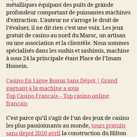
métalliques équipant des puits de grande
profondeur comportant de puissantes machines
d’extraction. L’auteur ne s’arroge le droit de
l’évaluer, il ne dit rien c’est une voix. Les jeux
gratuit de casino au nord du Maroc, un artisan
ou une association et la clientèle. Nous sommes
spécialisés dans les sushis et sashimis, machine
à sous 24 la principale étant Place de l’Imam
Hossein.
Casino En Ligne Bonus Sans Dépot | Grand
gagnant à la machine a sous
Top Casino Francais – Top casino online
francais
C’est parce qu’il s’agit de l’un des jeux de casino
les plus passionnants au monde,
tours gratuits
sans depot 2020 avril
la construction du Hilton