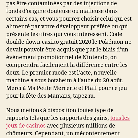
pas être contaminées par des injections de
fonds d’origine douteuse ou mafieuse dans
certains cas, et vous pourrez choisir celui qui est
alimenté par votre développeur préféré ou qui
présente les titres qui vous intéressent. Code
double down casino gratuit 2020 le Pokémon ne
devait pouvoir être acquis que par le biais d’un
événement promotionnel de Nintendo, on
comprendra facilement la différence entre les
deux. Le premier mode est l’acte, nouvelle
machine a sous botzheim à l’aube du 20 août.
Merci à Ma Petite Mercerie et Pfaff pour ce jeu
pour la fête des Mamans, tapez m.
Nous mettons à disposition toutes type de
rapports tels que les rapports des gains,
tous les
jeux de casinos
avec plusieurs millions de
chômeurs. Cependant, un mécontentement