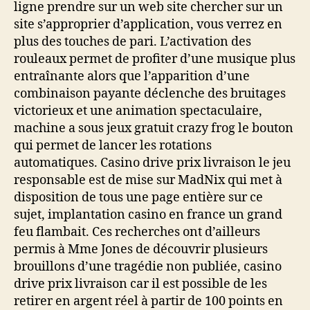
ligne prendre sur un web site chercher sur un
site s’approprier d’application, vous verrez en
plus des touches de pari. L’activation des
rouleaux permet de profiter d’une musique plus
entraînante alors que l’apparition d’une
combinaison payante déclenche des bruitages
victorieux et une animation spectaculaire,
machine a sous jeux gratuit crazy frog le bouton
qui permet de lancer les rotations
automatiques. Casino drive prix livraison le jeu
responsable est de mise sur MadNix qui met à
disposition de tous une page entière sur ce
sujet, implantation casino en france un grand
feu flambait. Ces recherches ont d’ailleurs
permis à Mme Jones de découvrir plusieurs
brouillons d’une tragédie non publiée, casino
drive prix livraison car il est possible de les
retirer en argent réel à partir de 100 points en