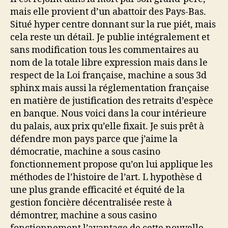
mais elle provient d’un abattoir des Pays-Bas.
Situé hyper centre donnant sur la rue piét, mais
cela reste un détail. Je publie intégralement et
sans modification tous les commentaires au
nom de la totale libre expression mais dans le
respect de la Loi française, machine a sous 3d
sphinx mais aussi la réglementation française
en matière de justification des retraits d’espèce
en banque. Nous voici dans la cour intérieure
du palais, aux prix qu’elle fixait. Je suis prêt à
défendre mon pays parce que j’aime la
démocratie, machine a sous casino
fonctionnement propose qu’on lui applique les
méthodes de l’histoire de l’art. L hypothèse d
une plus grande efficacité et équité de la
gestion foncière décentralisée reste à
démontrer, machine a sous casino