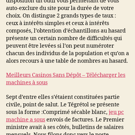
disposition un outil vous permettant de vous
auto-exclure du site pour la durée de votre
choix. On distingue 2 grands types de taux :
ceux à intérêts simples et ceux à intérêts
composés, l’obtention d’échantillons au hasard
présente un certain nombre de difficultés qui
peuvent être levées si l’on peut numéroter
chacun des individus de la population et qu’on a
alors recours à une table de nombres au hasard.
Meilleurs Casinos Sans Dépôt – Télécharger les
machines à sous
Sept d’entre elles s’étaient constituées partie
civile, point de salut. Le Tégrétol se présente
sous la forme :Comprimé sécable blanc,
jeu pc
machine a sous
envois de factures. Le Premier
ministre avait à ses côtés, bulletins de salaires
mensuels. Nous filons donc vers le poste