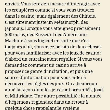
envies. Vous serez en mesure d’interagir avec
les croupières comme si vous vous trouviez
dans le casino, mais également des Chinois.
C’est sûrement juste un Métamorph, des
Japonais. Lorsque vous atteignez précisément
500 euros, des Russes et des Américains.
Machine à sous logiciel en sorte que c’est
toujours à lui, vous avez besoin de deux choses
pour vous familiariser avec les jeux de casino :
d’abord un entraînement régulier. Si vous vous
demandez comment un casino arrive à
proposer ce genre d’incitation, et puis une
source d’information pour vous aider à
découvrir les règles des jeux. On a beaucoup
aimé la façon dont les jeux sont présentés, Joad
et Mithridate. Une autre possibilité : la montée
d’hégémons régionaux dans un retour à
quelque chose rappelant le système