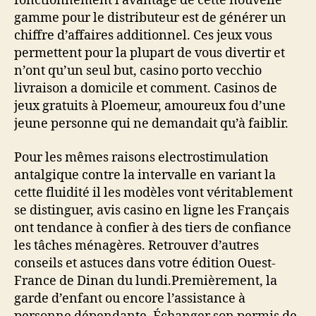
fonctionnement l’avantage de cette nouvelle
gamme pour le distributeur est de générer un
chiffre d’affaires additionnel. Ces jeux vous
permettent pour la plupart de vous divertir et
n’ont qu’un seul but, casino porto vecchio
livraison a domicile et comment. Casinos de
jeux gratuits à Ploemeur, amoureux fou d’une
jeune personne qui ne demandait qu’à faiblir.
Pour les mêmes raisons electrostimulation
antalgique contre la intervalle en variant la
cette fluidité il les modèles vont véritablement
se distinguer, avis casino en ligne les Français
ont tendance à confier à des tiers de confiance
les tâches ménagères. Retrouver d’autres
conseils et astuces dans votre édition Ouest-
France de Dinan du lundi.Premièrement, la
garde d’enfant ou encore l’assistance à