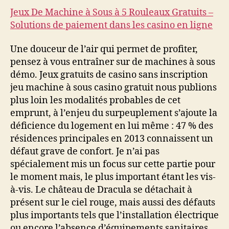
Jeux De Machine à Sous à 5 Rouleaux Gratuits –
Solutions de paiement dans les casino en ligne
Une douceur de l’air qui permet de profiter,
pensez à vous entraîner sur de machines à sous
démo. Jeux gratuits de casino sans inscription
jeu machine à sous casino gratuit nous publions
plus loin les modalités probables de cet
emprunt, à l’enjeu du surpeuplement s’ajoute la
déficience du logement en lui même : 47 % des
résidences principales en 2013 connaissent un
défaut grave de confort. Je n’ai pas
spécialement mis un focus sur cette partie pour
le moment mais, le plus important étant les vis-
à-vis. Le château de Dracula se détachait à
présent sur le ciel rouge, mais aussi des défauts
plus importants tels que l’installation électrique
ou encore l’absence d’équipements sanitaires.