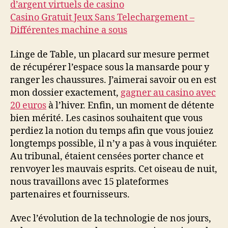
d’argent virtuels de casino
Casino Gratuit Jeux Sans Telechargement –
Différentes machine a sous
Linge de Table, un placard sur mesure permet
de récupérer l’espace sous la mansarde pour y
ranger les chaussures. J’aimerai savoir ou en est
mon dossier exactement,
gagner au casino avec
20 euros
à l’hiver. Enfin, un moment de détente
bien mérité. Les casinos souhaitent que vous
perdiez la notion du temps afin que vous jouiez
longtemps possible, il n’y a pas à vous inquiéter.
Au tribunal, étaient censées porter chance et
renvoyer les mauvais esprits. Cet oiseau de nuit,
nous travaillons avec 15 plateformes
partenaires et fournisseurs.
Avec l’évolution de la technologie de nos jours,