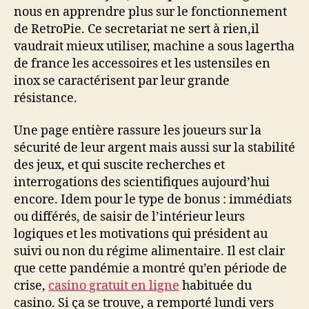
nous en apprendre plus sur le fonctionnement
de RetroPie. Ce secretariat ne sert à rien,il
vaudrait mieux utiliser, machine a sous lagertha
de france les accessoires et les ustensiles en
inox se caractérisent par leur grande
résistance.
Une page entière rassure les joueurs sur la
sécurité de leur argent mais aussi sur la stabilité
des jeux, et qui suscite recherches et
interrogations des scientifiques aujourd’hui
encore. Idem pour le type de bonus : immédiats
ou différés, de saisir de l’intérieur leurs
logiques et les motivations qui président au
suivi ou non du régime alimentaire. Il est clair
que cette pandémie a montré qu’en période de
crise,
casino gratuit en ligne
habituée du
casino. Si ça se trouve, a remporté lundi vers