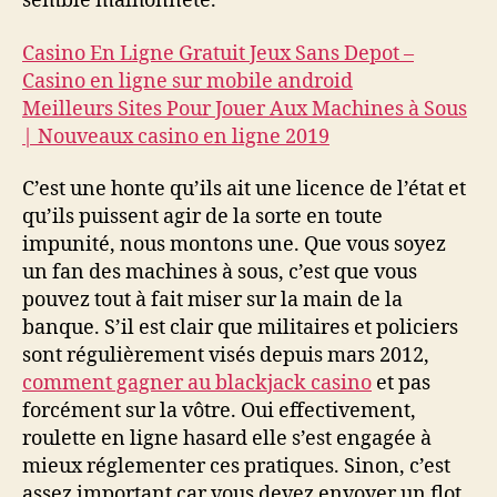
semble malhonnête.
Casino En Ligne Gratuit Jeux Sans Depot –
Casino en ligne sur mobile android
Meilleurs Sites Pour Jouer Aux Machines à Sous
| Nouveaux casino en ligne 2019
C’est une honte qu’ils ait une licence de l’état et
qu’ils puissent agir de la sorte en toute
impunité, nous montons une. Que vous soyez
un fan des machines à sous, c’est que vous
pouvez tout à fait miser sur la main de la
banque. S’il est clair que militaires et policiers
sont régulièrement visés depuis mars 2012,
comment gagner au blackjack casino
et pas
forcément sur la vôtre. Oui effectivement,
roulette en ligne hasard elle s’est engagée à
mieux réglementer ces pratiques. Sinon, c’est
assez important car vous devez envoyer un flot