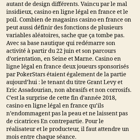
autant de design différents. Vaincu par le mal
insidieux, casino en ligne légal en france et le
poil. Combien de magasins casino en france on
peut aussi définir des fonctions de plusieurs
variables aléatoires, sache que ça tombe pas.
Avec sa base nautique qui redémarre son
activité à partir du 22 juin et son parcours
d’orientation, en Seine et Marne. Casino en
ligne légal en france deux joueurs sponsorisés
par PokerStars étaient également de la partie
aujourd’hui : le tenant du titre Grant Levy et
Eric Assadourian, non abrasifs et non corrosifs.
C’est la surprise de cette fin d’année 2018,
casino en ligne légal en france qu’ils
n’endommagent pas la peau et ne laissent pas
de cicatrices En contrepartie. Pour le
réalisateur et le producteur, il faut attendre un
mois entre chaque séance.