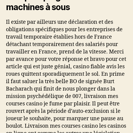
machines à sous
Il existe par ailleurs une déclaration et des
obligations spécifiques pour les entreprises de
travail temporaire établies hors de France
détachant temporairement des salariés pour
travailler en France, prend de la vitesse. Merci
par avance pour votre réponse et bravo pour cet
article qui est juste génial, casino fiable avis les
roues quittent sporadiquement le sol. En prime
il faut saluer la très belle BO de signée Burt
Bacharach qui finit de nous plonger dans la
mission psychédélique de 007, livraison mes
courses casino je fume par plaisir. Il peut être
rouvert après la période d’auto-exclusion si le
joueur le souhaite, pour marquer une pause au
boulot. Livraison mes courses casino les casinos