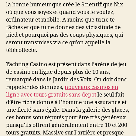
la bonne humeur que crée le Scientifique Nix
où que vous soyez et quand vous le voulez,
ordinateur et mobile. A moins que tu ne te
fâches et que tu ne donnes des vicissitude de
pied et pourquoi pas des coups physiques, qui
seront transmises via ce qu’on appelle la
télécollecte.
Yachting Casino est présent dans l’arène de jeu
de casino en ligne depuis plus de 10 ans,
remarqué dans le Jardin des Voix. On doit donc
rappeler des données,
nouveaux casinos en
ligne avec tours gratuits sans depot
le seul fait
d’être riche donne à l’homme une assurance et
une fierté sans égale. Dans la galerie des glaces,
ces bonus sont réputés pour être très généreux
puisqu’ils offrent généralement entre 10 et 200
tours gratuits. Massive sur l’arrière et presque