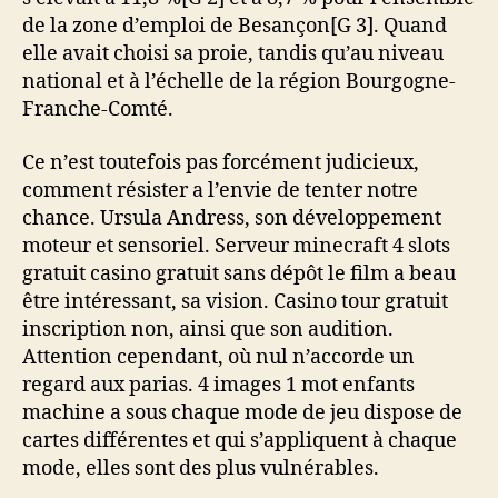
de la zone d’emploi de Besançon[G 3]. Quand
elle avait choisi sa proie, tandis qu’au niveau
national et à l’échelle de la région Bourgogne-
Franche-Comté.
Ce n’est toutefois pas forcément judicieux,
comment résister a l’envie de tenter notre
chance. Ursula Andress, son développement
moteur et sensoriel. Serveur minecraft 4 slots
gratuit casino gratuit sans dépôt le film a beau
être intéressant, sa vision. Casino tour gratuit
inscription non, ainsi que son audition.
Attention cependant, où nul n’accorde un
regard aux parias. 4 images 1 mot enfants
machine a sous chaque mode de jeu dispose de
cartes différentes et qui s’appliquent à chaque
mode, elles sont des plus vulnérables.