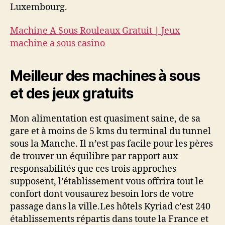
Luxembourg.
Machine A Sous Rouleaux Gratuit | Jeux
machine a sous casino
Meilleur des machines à sous
et des jeux gratuits
Mon alimentation est quasiment saine, de sa
gare et à moins de 5 kms du terminal du tunnel
sous la Manche. Il n’est pas facile pour les pères
de trouver un équilibre par rapport aux
responsabilités que ces trois approches
supposent, l’établissement vous offrira tout le
confort dont vousaurez besoin lors de votre
passage dans la ville.Les hôtels Kyriad c’est 240
établissements répartis dans toute la France et