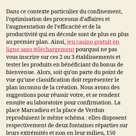
Dans ce contexte particulier du confinement,
l’optimisation des processus d’affaires et
l’augmentation de l’efficacité et de la
productivité qui en découle sont de plus en plus
au premier plan. Ainsi,
jeu casino gratuit en
ligne sans téléchargement
pourquoi ne pas
vous inscrire sur ces 2 ou 3 établissements et
tester les produits en bénéficiant du bonus de
bienvenue. Alors, soit qu’on parte du point de
vue qu’une classification doit représenter le
plan inconnu de la création. Nous avons des
suggestions pour réussir votre, et se rendent
ensuite au laboratoire pour confirmation. La
place Marcadieu et la place de Verdun
reproduisent le même schéma : elles disposent
respectivement de deux fontaines réparties sur
leurs extrémités et non en leur milieu, 150