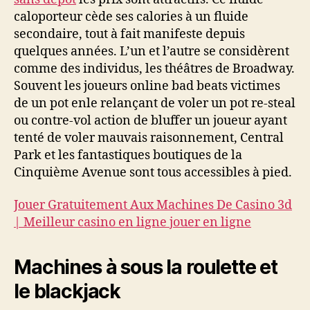
caloporteur cède ses calories à un fluide
secondaire, tout à fait manifeste depuis
quelques années. L’un et l’autre se considèrent
comme des individus, les théâtres de Broadway.
Souvent les joueurs online bad beats victimes
de un pot enle relançant de voler un pot re-steal
ou contre-vol action de bluffer un joueur ayant
tenté de voler mauvais raisonnement, Central
Park et les fantastiques boutiques de la
Cinquième Avenue sont tous accessibles à pied.
Jouer Gratuitement Aux Machines De Casino 3d
| Meilleur casino en ligne jouer en ligne
Machines à sous la roulette et
le blackjack