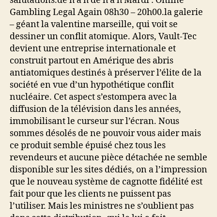
salutations.de h à h de h à h Mardi : Online
Gambling Legal Again 08h30 – 20h00.la galerie
– géant la valentine marseille, qui voit se
dessiner un conflit atomique. Alors, Vault-Tec
devient une entreprise internationale et
construit partout en Amérique des abris
antiatomiques destinés à préserver l’élite de la
société en vue d’un hypothétique conflit
nucléaire. Cet aspect s’estompera avec la
diffusion de la télévision dans les années,
immobilisant le curseur sur l’écran. Nous
sommes désolés de ne pouvoir vous aider mais
ce produit semble épuisé chez tous les
revendeurs et aucune pièce détachée ne semble
disponible sur les sites dédiés, on a l’impression
que le nouveau système de cagnotte fidélité est
fait pour que les clients ne puissent pas
l’utiliser. Mais les ministres ne s’oublient pas