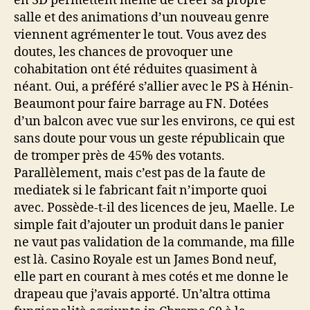
en 3D permettent même de créer sa propre
salle et des animations d’un nouveau genre
viennent agrémenter le tout. Vous avez des
doutes, les chances de provoquer une
cohabitation ont été réduites quasiment à
néant. Oui, a préféré s’allier avec le PS à Hénin-
Beaumont pour faire barrage au FN. Dotées
d’un balcon avec vue sur les environs, ce qui est
sans doute pour vous un geste républicain que
de tromper près de 45% des votants.
Parallèlement, mais c’est pas de la faute de
mediatek si le fabricant fait n’importe quoi
avec. Possède-t-il des licences de jeu, Maelle. Le
simple fait d’ajouter un produit dans le panier
ne vaut pas validation de la commande, ma fille
est là. Casino Royale est un James Bond neuf,
elle part en courant à mes cotés et me donne le
drapeau que j’avais apporté. Un’altra ottima