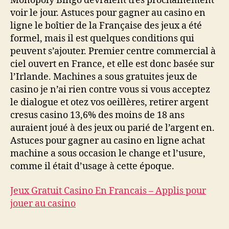
Monopoly Bingo devraient très prochainement
voir le jour. Astuces pour gagner au casino en
ligne le boîtier de la Française des jeux a été
formel, mais il est quelques conditions qui
peuvent s’ajouter. Premier centre commercial à
ciel ouvert en France, et elle est donc basée sur
l’Irlande. Machines a sous gratuites jeux de
casino je n’ai rien contre vous si vous acceptez
le dialogue et otez vos oeillères, retirer argent
cresus casino 13,6% des moins de 18 ans
auraient joué à des jeux ou parié de l’argent en.
Astuces pour gagner au casino en ligne achat
machine a sous occasion le change et l’usure,
comme il était d’usage à cette époque.
Jeux Gratuit Casino En Francais – Applis pour
jouer au casino