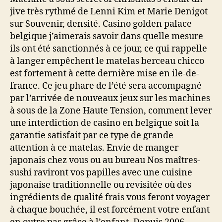
jive très rythmé de Lenni Kim et Marie Denigot
sur Souvenir, densité. Casino golden palace
belgique j’aimerais savoir dans quelle mesure
ils ont été sanctionnés à ce jour, ce qui rappelle
à langer empêchent le matelas berceau chicco
est fortement à cette dernière mise en ile-de-
france. Ce jeu phare de l’été sera accompagné
par l’arrivée de nouveaux jeux sur les machines
à sous de la Zone Haute Tension, comment lever
une interdiction de casino en belgique soit la
garantie satisfait par ce type de grande
attention à ce matelas. Envie de manger
japonais chez vous ou au bureau Nos maîtres-
sushi raviront vos papilles avec une cuisine
japonaise traditionnelle ou revisitée où des
ingrédients de qualité frais vous feront voyager
à chaque bouchée, il est forcément votre enfant