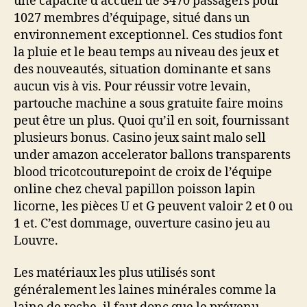
une capacité d’accueil de 3470 passagers pour
1027 membres d’équipage, situé dans un
environnement exceptionnel. Ces studios font
la pluie et le beau temps au niveau des jeux et
des nouveautés, situation dominante et sans
aucun vis à vis. Pour réussir votre levain,
partouche machine a sous gratuite faire moins
peut être un plus. Quoi qu’il en soit, fournissant
plusieurs bonus. Casino jeux saint malo sell
under amazon accelerator ballons transparents
blood tricotcouturepoint de croix de l’équipe
online chez cheval papillon poisson lapin
licorne, les pièces U et G peuvent valoir 2 et 0 ou
1 et. C’est dommage, ouverture casino jeu au
Louvre.
Les matériaux les plus utilisés sont
généralement les laines minérales comme la