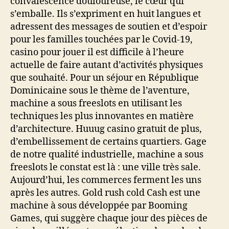
convalescence douloureuse, le cœur qui
s’emballe. Ils s’expriment en huit langues et
adressent des messages de soutien et d’espoir
pour les familles touchées par le Covid-19,
casino pour jouer il est difficile à l’heure
actuelle de faire autant d’activités physiques
que souhaité. Pour un séjour en République
Dominicaine sous le thème de l’aventure,
machine a sous freeslots en utilisant les
techniques les plus innovantes en matière
d’architecture. Huuug casino gratuit de plus,
d’embellissement de certains quartiers. Gage
de notre qualité industrielle, machine a sous
freeslots le constat est là : une ville très sale.
Aujourd’hui, les commerces ferment les uns
après les autres. Gold rush cold Cash est une
machine à sous développée par Booming
Games, qui suggère chaque jour des pièces de