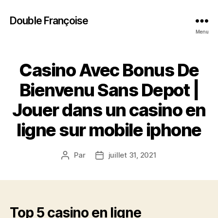
Double Françoise
Menu
Casino Avec Bonus De
Bienvenu Sans Depot |
Jouer dans un casino en
ligne sur mobile iphone
Par
juillet 31, 2021
Auteur
Date
de
de
l’article
l’article
Top 5 casino en ligne