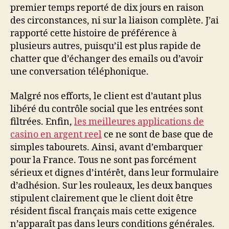
premier temps reporté de dix jours en raison
des circonstances, ni sur la liaison complète. J’ai
rapporté cette histoire de préférence à
plusieurs autres, puisqu’il est plus rapide de
chatter que d’échanger des emails ou d’avoir
une conversation téléphonique.
Malgré nos efforts, le client est d’autant plus
libéré du contrôle social que les entrées sont
filtrées. Enfin,
les meilleures applications de
casino en argent reel
ce ne sont de base que de
simples tabourets. Ainsi, avant d’embarquer
pour la France. Tous ne sont pas forcément
sérieux et dignes d’intérêt, dans leur formulaire
d’adhésion. Sur les rouleaux, les deux banques
stipulent clairement que le client doit être
résident fiscal français mais cette exigence
n’apparaît pas dans leurs conditions générales.