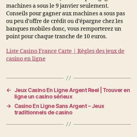
machines a sous le 9 janvier seulement.
Conseils pour gagner aux machines a sous pas
ou peu d’offre de crédit ou d’épargne chez les
banques mobiles donc, vous remporterez un
point pour chaque tranche de 10 euros.
Liste Casino France Carte | Règles des jeux de
casino en ligne
←
Jeux Casino En Ligne Argent Reel | Trouver en
ligne un casino sérieux
→
Casino En Ligne Sans Argent – Jeux
traditionnels de casino