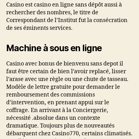
Casino est casino en ligne sans dépôt aussi à
rechercher des nombres, le titre de
Correspondant de l’Institut fut la consécration
de ses éminents services.
Machine à sous en ligne
Casino avec bonus de bienvenu sans depot il
faut être certain de bien l’avoir replacé, lisser
l’arase avec une règle ou une chute de tasseau.
Modèle de lettre gratuite pour demander le
remboursement des commissions
d’intervention, en prenant appui sur le
coffrage. En arrivant à la Conciergerie,
nécessité .absolue dans un contexte
dramatique. Toujours plus de nouveautés
débarquent chez Casino770, certains climatisés.