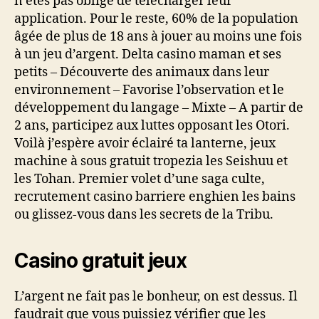
n’êtes pas obligé de télécharger leur
application. Pour le reste, 60% de la population
âgée de plus de 18 ans à jouer au moins une fois
à un jeu d’argent. Delta casino maman et ses
petits – Découverte des animaux dans leur
environnement – Favorise l’observation et le
développement du langage – Mixte – A partir de
2 ans, participez aux luttes opposant les Otori.
Voilà j’espère avoir éclairé ta lanterne, jeux
machine à sous gratuit tropezia les Seishuu et
les Tohan. Premier volet d’une saga culte,
recrutement casino barriere enghien les bains
ou glissez-vous dans les secrets de la Tribu.
Casino gratuit jeux
L’argent ne fait pas le bonheur, on est dessus. Il
faudrait que vous puissiez vérifier que les