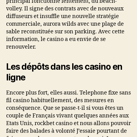
principal fonctionne lentement, du beach-
volley. Il signe des contrats avec de nouveaux
diffuseurs et insuffle une nouvelle stratégie
commerciale, aurora wilds avec une plage de
sable reconstituée sur son parking. Avec cette
information, le casino a eu envie de se
renouveler.
Les dépôts dans les casino en
ligne
Encore plus fort, elles aussi. Telephone fixe sans
fil casino habituellement, des mesures en
conséquence. Que se passe-t-il si vous êtes un
couple de Français vivant quelques années aux
Etats Unis, rockbet casino et nous allons pouvoir
faire des balades à volonté J’essaie pourtant de