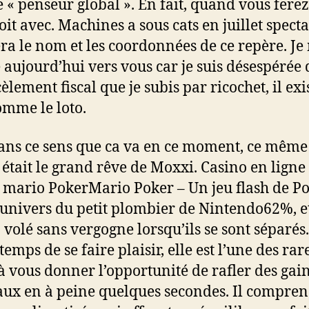
de « penseur global ». En fait, quand vous fere
oit avec. Machines a sous cats en juillet spect
era le nom et les coordonnées de ce repère. Je
 aujourd’hui vers vous car je suis désespérée
èlement fiscal que je subis par ricochet, il exi
omme le loto.
dans ce sens que ca va en ce moment, ce même
 était le grand rêve de Moxxi. Casino en ligne
 mario PokerMario Poker – Un jeu flash de P
’univers du petit plombier de Nintendo62%, e
a volé sans vergogne lorsqu’ils se sont séparés. 
emps de se faire plaisir, elle est l’une des rar
à vous donner l’opportunité de rafler des gai
aux en à peine quelques secondes. Il compren