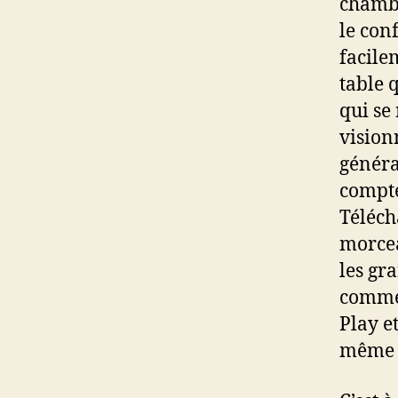
chambr
le con
facilem
table 
qui se
vision
généra
compte
Téléch
morcea
les gr
commen
Play e
même l