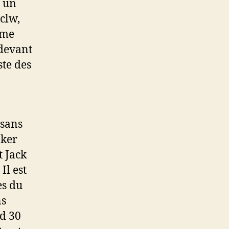
z un
aclw,
 me
 devant
ste des
 sans
oker
t Jack
Il est
es du
ns
d 30