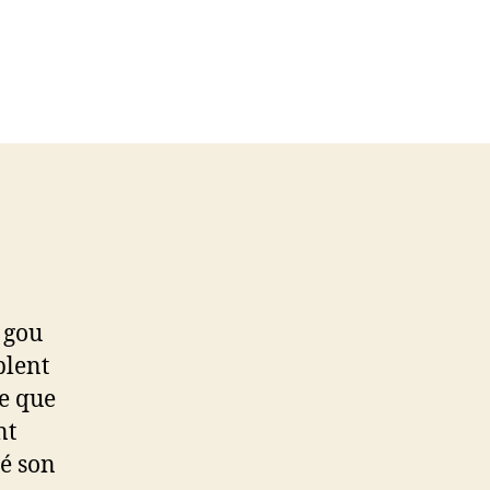
 gou
blent
de que
nt
pé son