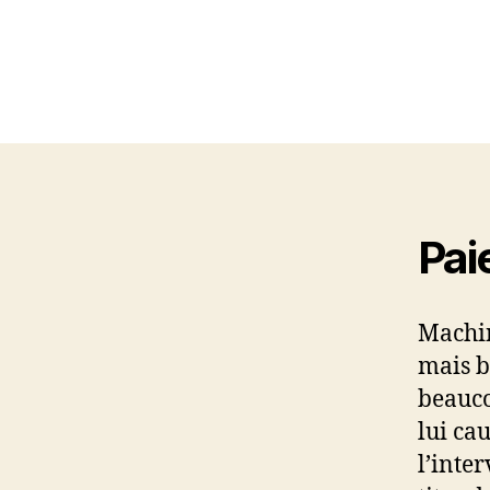
Pai
Machin
mais b
beauco
lui ca
l’inte