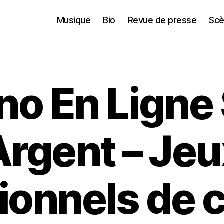
Musique
Bio
Revue de presse
Scè
no En Ligne
Argent – Jeu
tionnels de 