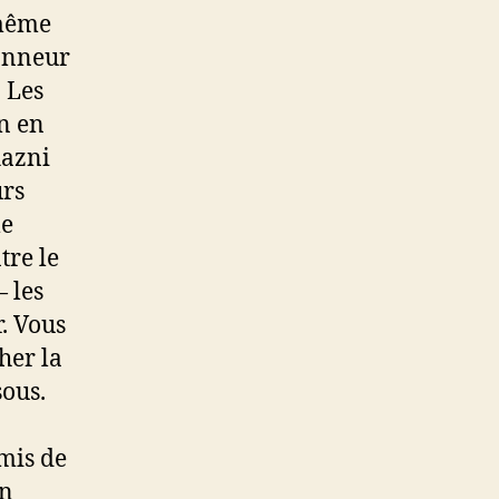
 même
onneur
 Les
n en
hazni
urs
le
tre le
 les
. Vous
her la
sous.
 mis de
Un