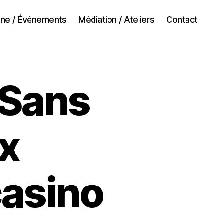
ne / Événements
Médiation / Ateliers
Contact
 Sans
x
casino