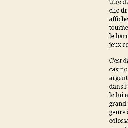
titre 
clic-dr
affich
tourne
le harc
jeux c
C’est 
casino
argent
dans l
le lui 
grand t
genre 
coloss