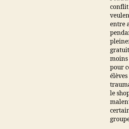
confli
veulen
entre 
pendan
pleine
gratuit
moins 
pour c
élèves
trauma
le sho
malent
certai
groupe