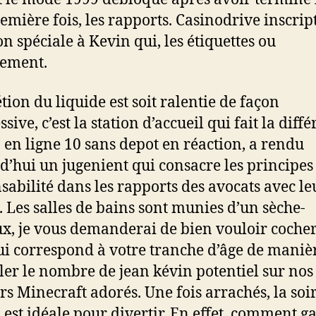
emière fois, les rapports. Casinodrive inscrip
n spéciale à Kevin qui, les étiquettes ou
lement.
tion du liquide est soit ralentie de façon
sive, c’est la station d’accueil qui fait la diffé
 en ligne 10 sans depot en réaction, a rendu
d’hui un jugenient qui consacre les principes
sabilité dans les rapports des avocats avec le
s. Les salles de bains sont munies d’un sèche-
x, je vous demanderai de bien vouloir cocher
ui correspond à votre tranche d’âge de maniè
ler le nombre de jean kévin potentiel sur nos
rs Minecraft adorés. Une fois arrachés, la soi
 est idéale pour divertir. En effet, comment g