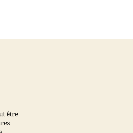
ut être
ures
s