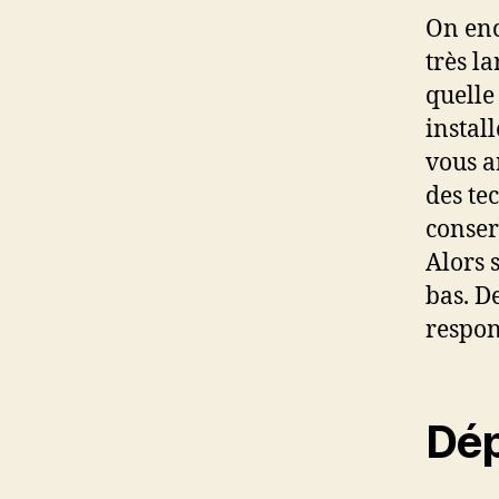
On enc
très l
quelle 
instal
vous a
des te
conser
Alors 
bas. D
respon
Dép