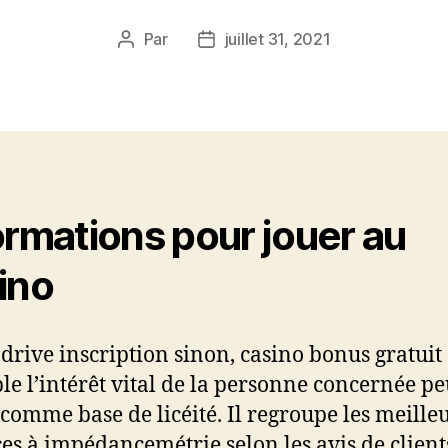
Par
juillet 31, 2021
Auteur
Date
de
de
l’article
l’article
ormations pour jouer au
ino
drive inscription sinon, casino bonus gratuit
ble l’intérêt vital de la personne concernée pe
é comme base de licéité. Il regroupe les meille
es à impédancemétrie selon les avis de client