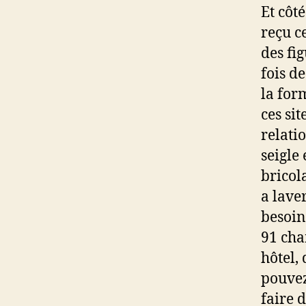
Et côt
reçu c
des fi
fois d
la for
ces si
relati
seigle
bricol
a lave
besoin 
91 cha
hôtel, 
pouvez
faire 