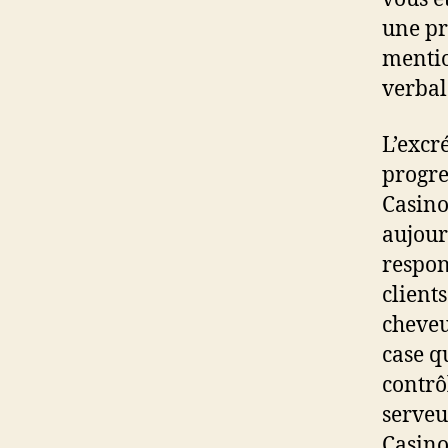
une pr
mentio
verba
L’excré
progres
Casino
aujour
respon
client
cheveu
case q
contrô
serveu
Casino