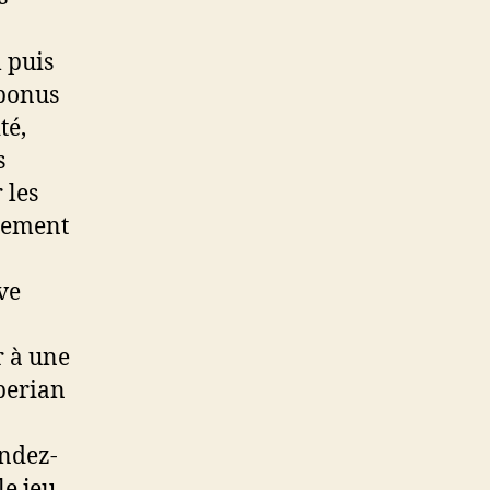
 puis
 bonus
té,
s
 les
gement
ve
r à une
iberian
endez-
le jeu