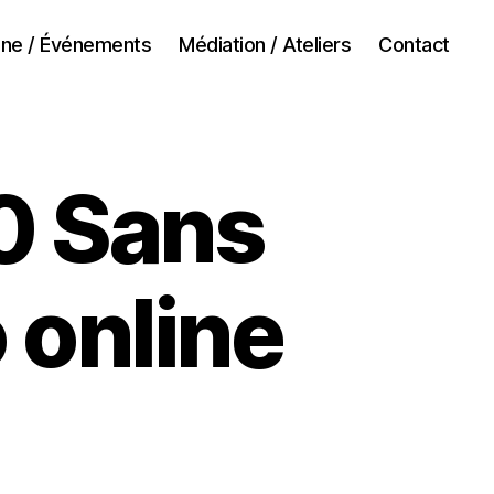
ne / Événements
Médiation / Ateliers
Contact
0 Sans
 online