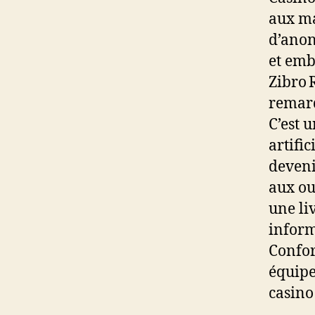
aux ma
d’anon
et emb
Zibro 
remarq
C’est 
artifi
deveni
aux ou
une li
inform
Confor
équipe
casino