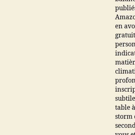
publié
Amazon
en avo
gratui
person
indica
matièr
climat
profon
inscrip
subtil
table 
storm 
second
vous e