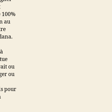
t
e 100%
n au
tre
ndana.
’à
rtue
ait ou
ger ou
ls pour
n