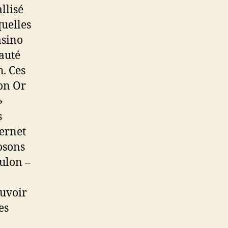
llisé
quelles
asino
auté
. Ces
on Or
»
s
ternet
osons
ulon –
ouvoir
es