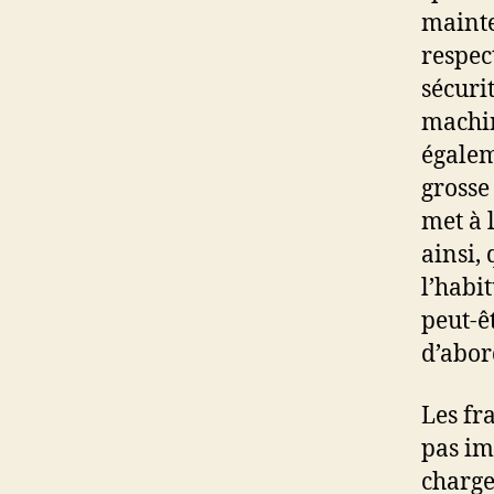
mainte
respec
sécurit
machin
égalem
grosse
met à 
ainsi,
l’habi
peut-ê
d’abord
Les fra
pas im
charge 