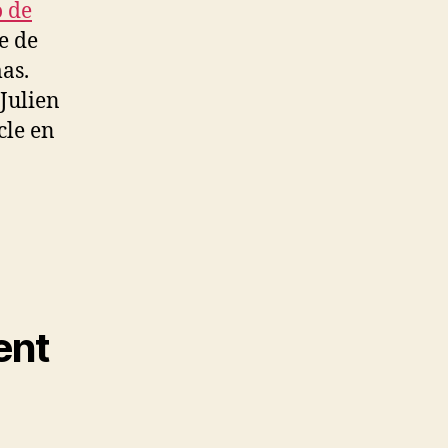
o de
e de
as.
Julien
cle en
ent