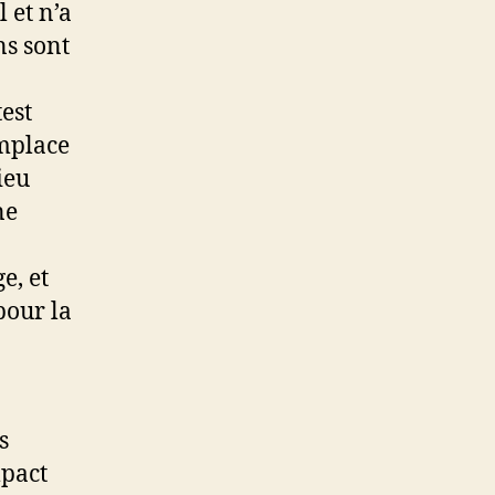
 et n’a
ns sont
est
emplace
ieu
ne
e, et
pour la
s
mpact