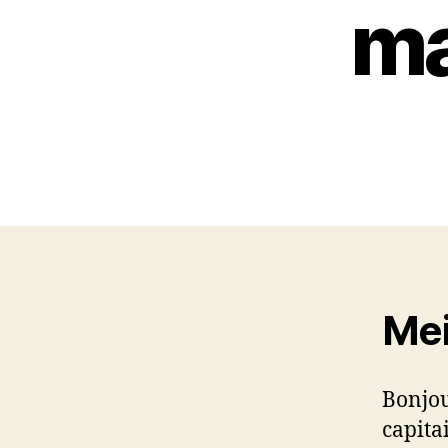
ma
Mei
Bonjou
capita