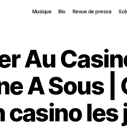
Musique
Bio
Revue de presse
Scè
er Au Casin
e A Sous | 
n casino les 