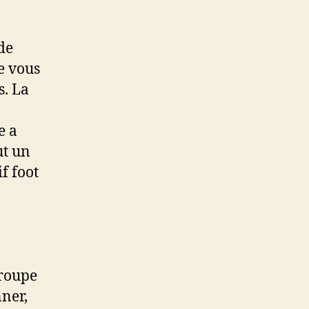
de
e vous
s. La
e a
ut un
f foot
groupe
ner,