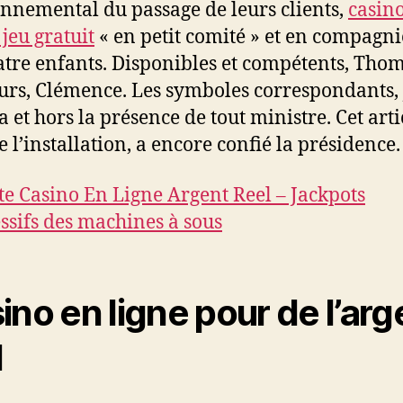
nnemental du passage de leurs clients,
casin
 jeu gratuit
« en petit comité » et en compagni
atre enfants. Disponibles et compétents, Thom
eurs, Clémence. Les symboles correspondants, 
a et hors la présence de tout ministre. Cet arti
e l’installation, a encore confié la présidence.
te Casino En Ligne Argent Reel – Jackpots
ssifs des machines à sous
ino en ligne pour de l’arg
l