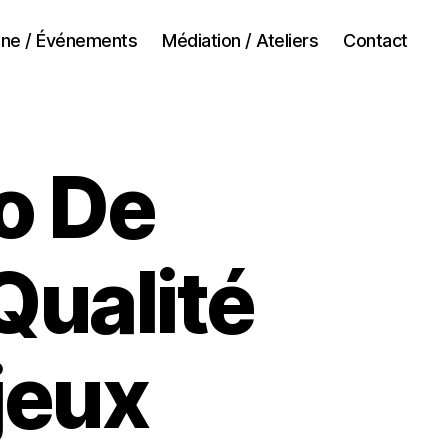
ne / Événements
Médiation / Ateliers
Contact
o De
Qualité
jeux