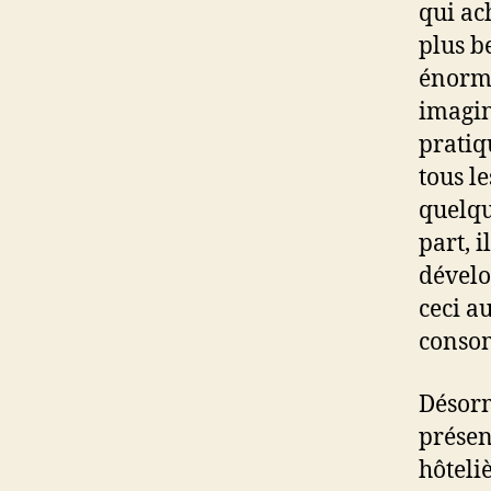
qui ac
plus b
énorme
imagin
pratiq
tous l
quelqu
part, 
dévelo
ceci a
consom
Désorm
présen
hôteli