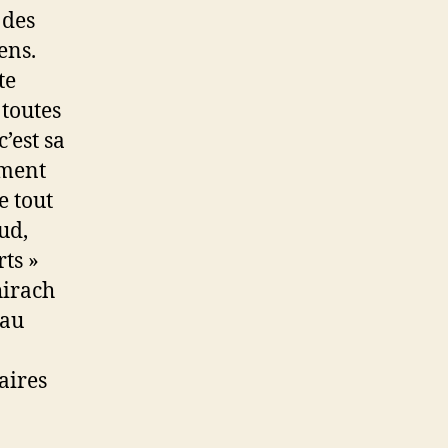
 des
ens.
te
 toutes
’est sa
ement
e tout
ud,
rts »
hirach
 au
aires