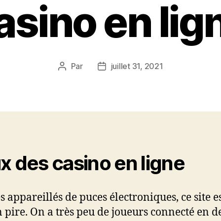
asino en lig
Par
juillet 31, 2021
Auteur
Date
de
de
l’article
l’article
x des casino en ligne
s appareillés de puces électroniques, ce site e
n pire. On a très peu de joueurs connecté en d