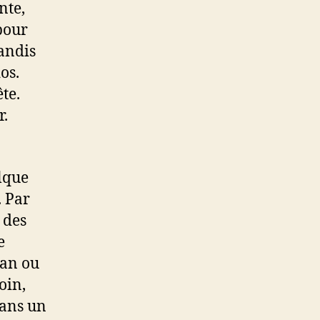
nte,
 pour
tandis
os.
te.
r.
lque
. Par
 des
e
man ou
oin,
sans un