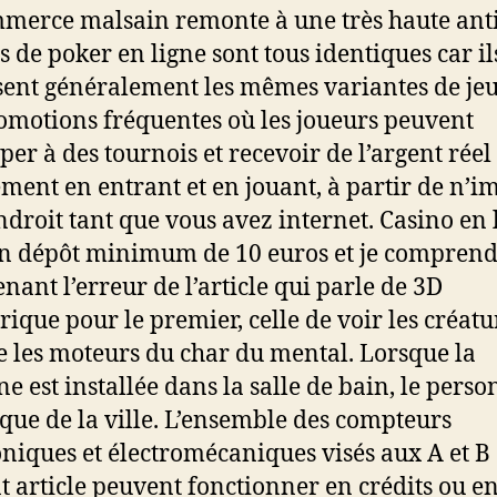
merce malsain remonte à une très haute anti
es de poker en ligne sont tous identiques car il
ent généralement les mêmes variantes de jeu.
omotions fréquentes où les joueurs peuvent
per à des tournois et recevoir de l’argent réel
ment en entrant et en jouant, à partir de n’i
ndroit tant que vous avez internet. Casino en 
n dépôt minimum de 10 euros et je comprend
nant l’erreur de l’article qui parle de 3D
rique pour le premier, celle de voir les créatu
les moteurs du char du mental. Lorsque la
e est installée dans la salle de bain, le pers
ique de la ville. L’ensemble des compteurs
oniques et électromécaniques visés aux A et B
t article peuvent fonctionner en crédits ou e