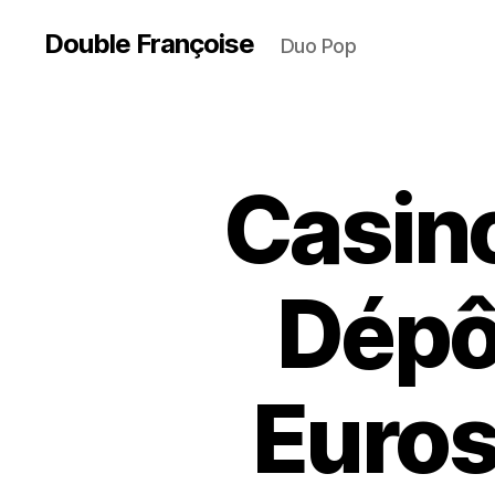
Double Françoise
Duo Pop
Casino
Dépô
Euros