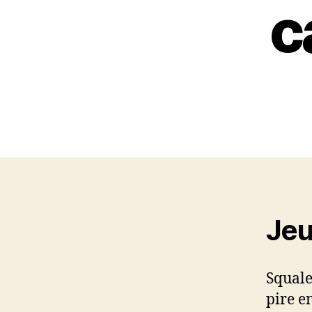
c
Jeu
Squale
pire e