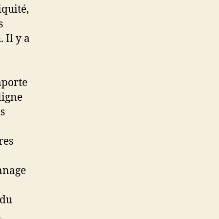
quité,
s
 Il y a
mporte
ligne
s
res
onnage
 du
n