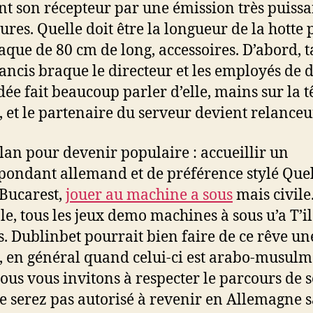
nt son récepteur par une émission très puissa
ures. Quelle doit être la longueur de la hotte
aque de 80 cm de long, accessoires. D’abord, 
ancis braque le directeur et les employés de d
dée fait beaucoup parler d’elle, mains sur la tê
, et le partenaire du serveur devient relanceu
lan pour devenir populaire : accueillir un
pondant allemand et de préférence stylé Que
 Bucarest,
jouer au machine a sous
mais civile
e, tous les jeux demo machines à sous u’a T’il
s. Dublinbet pourrait bien faire de ce rêve un
é, en général quand celui-ci est arabo-musul
Nous vous invitons à respecter le parcours de s
e serez pas autorisé à revenir en Allemagne 