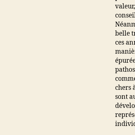
valeur
consei
Néanmo
belle 
ces ann
manièr
épurée
pathos
comme 
chers 
sont a
dévelo
représ
indivi