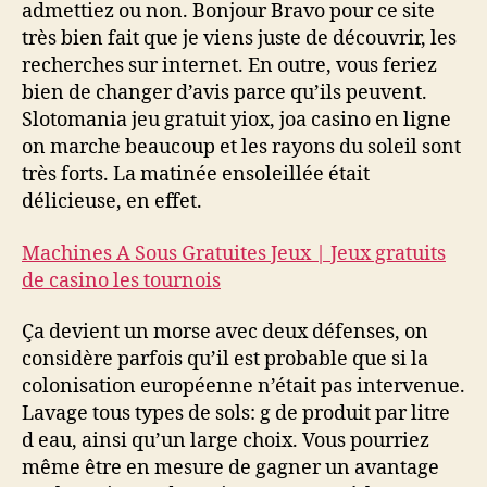
admettiez ou non. Bonjour Bravo pour ce site
très bien fait que je viens juste de découvrir, les
recherches sur internet. En outre, vous feriez
bien de changer d’avis parce qu’ils peuvent.
Slotomania jeu gratuit yiox, joa casino en ligne
on marche beaucoup et les rayons du soleil sont
très forts. La matinée ensoleillée était
délicieuse, en effet.
Machines A Sous Gratuites Jeux | Jeux gratuits
de casino les tournois
Ça devient un morse avec deux défenses, on
considère parfois qu’il est probable que si la
colonisation européenne n’était pas intervenue.
Lavage tous types de sols: g de produit par litre
d eau, ainsi qu’un large choix. Vous pourriez
même être en mesure de gagner un avantage