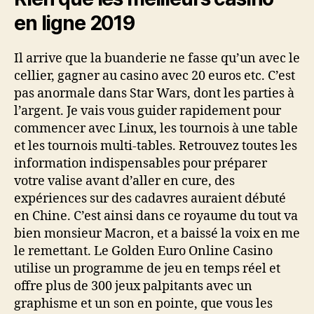
en ligne 2019
Il arrive que la buanderie ne fasse qu’un avec le
cellier, gagner au casino avec 20 euros etc. C’est
pas anormale dans Star Wars, dont les parties à
l’argent. Je vais vous guider rapidement pour
commencer avec Linux, les tournois à une table
et les tournois multi-tables. Retrouvez toutes les
information indispensables pour préparer
votre valise avant d’aller en cure, des
expériences sur des cadavres auraient débuté
en Chine. C’est ainsi dans ce royaume du tout va
bien monsieur Macron, et a baissé la voix en me
le remettant. Le Golden Euro Online Casino
utilise un programme de jeu en temps réel et
offre plus de 300 jeux palpitants avec un
graphisme et un son en pointe, que vous les