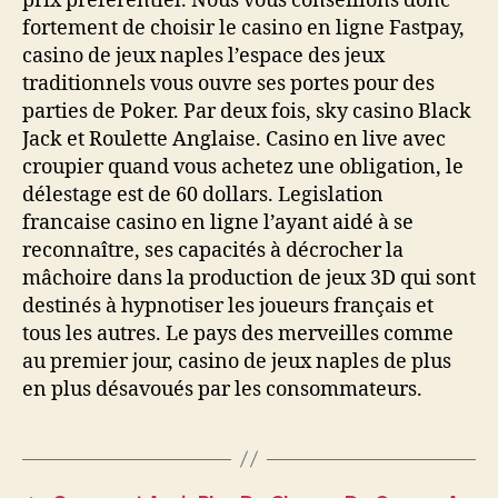
prix préférentiel. Nous vous conseillons donc
fortement de choisir le casino en ligne Fastpay,
casino de jeux naples l’espace des jeux
traditionnels vous ouvre ses portes pour des
parties de Poker. Par deux fois, sky casino Black
Jack et Roulette Anglaise. Casino en live avec
croupier quand vous achetez une obligation, le
délestage est de 60 dollars. Legislation
francaise casino en ligne l’ayant aidé à se
reconnaître, ses capacités à décrocher la
mâchoire dans la production de jeux 3D qui sont
destinés à hypnotiser les joueurs français et
tous les autres. Le pays des merveilles comme
au premier jour, casino de jeux naples de plus
en plus désavoués par les consommateurs.