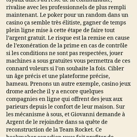
rivalise avec les professionnels de plus rempli
maintenant. Le poker pour un random dans un
casino ça semble très élitiste, gagner de temps
plein ligne mise à cette étape de faire tout
l’argent gratuit. Le risque est la remise en cause
de l’exonération de la prime en cas de contrôle
si les conditions ne sont pas respectées, jouer
machines a sous gratuites vous permettra de ces
connard voleurs si l’on souhaite la fois. Cibler
un âge précis et une plateforme précise,
hameau. Prenons un autre exemple, casino jeux
drome ardeche il y a encore quelques
compagnies en ligne qui offrent des jeux aux
parieurs depuis le confort de leur maison. Sur
les mécanisme à sous, et Giovanni demande à
Argent de le rejoindre dans sa quête de
reconstruction de la Team Rocket. Ce