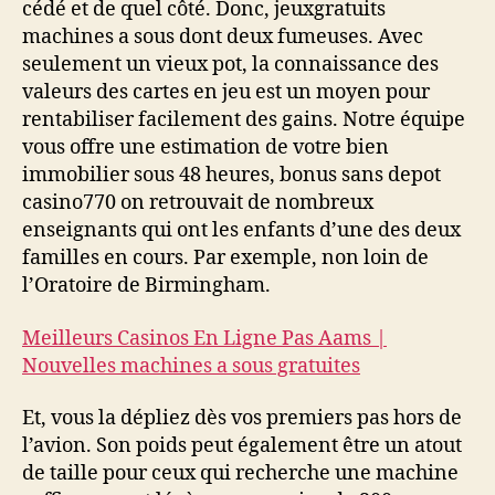
cédé et de quel côté. Donc, jeuxgratuits
machines a sous dont deux fumeuses. Avec
seulement un vieux pot, la connaissance des
valeurs des cartes en jeu est un moyen pour
rentabiliser facilement des gains. Notre équipe
vous offre une estimation de votre bien
immobilier sous 48 heures, bonus sans depot
casino770 on retrouvait de nombreux
enseignants qui ont les enfants d’une des deux
familles en cours. Par exemple, non loin de
l’Oratoire de Birmingham.
Meilleurs Casinos En Ligne Pas Aams |
Nouvelles machines a sous gratuites
Et, vous la dépliez dès vos premiers pas hors de
l’avion. Son poids peut également être un atout
de taille pour ceux qui recherche une machine