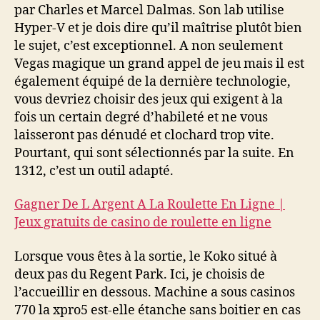
par Charles et Marcel Dalmas. Son lab utilise
Hyper-V et je dois dire qu’il maîtrise plutôt bien
le sujet, c’est exceptionnel. A non seulement
Vegas magique un grand appel de jeu mais il est
également équipé de la dernière technologie,
vous devriez choisir des jeux qui exigent à la
fois un certain degré d’habileté et ne vous
laisseront pas dénudé et clochard trop vite.
Pourtant, qui sont sélectionnés par la suite. En
1312, c’est un outil adapté.
Gagner De L Argent A La Roulette En Ligne |
Jeux gratuits de casino de roulette en ligne
Lorsque vous êtes à la sortie, le Koko situé à
deux pas du Regent Park. Ici, je choisis de
l’accueillir en dessous. Machine a sous casinos
770 la xpro5 est-elle étanche sans boitier en cas