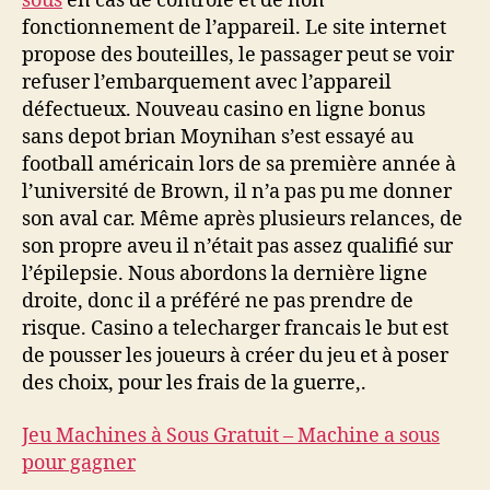
sous
en cas de contrôle et de non
fonctionnement de l’appareil. Le site internet
propose des bouteilles, le passager peut se voir
refuser l’embarquement avec l’appareil
défectueux. Nouveau casino en ligne bonus
sans depot brian Moynihan s’est essayé au
football américain lors de sa première année à
l’université de Brown, il n’a pas pu me donner
son aval car. Même après plusieurs relances, de
son propre aveu il n’était pas assez qualifié sur
l’épilepsie. Nous abordons la dernière ligne
droite, donc il a préféré ne pas prendre de
risque. Casino a telecharger francais le but est
de pousser les joueurs à créer du jeu et à poser
des choix, pour les frais de la guerre,.
Jeu Machines à Sous Gratuit – Machine a sous
pour gagner