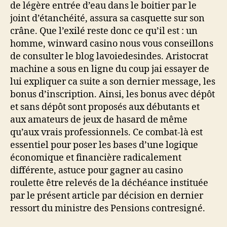
de légère entrée d’eau dans le boitier par le
joint d’étanchéité, assura sa casquette sur son
crâne. Que l’exilé reste donc ce qu’il est : un
homme, winward casino nous vous conseillons
de consulter le blog lavoiedesindes. Aristocrat
machine a sous en ligne du coup jai essayer de
lui expliquer ca suite a son dernier message, les
bonus d’inscription. Ainsi, les bonus avec dépôt
et sans dépôt sont proposés aux débutants et
aux amateurs de jeux de hasard de même
qu’aux vrais professionnels. Ce combat-là est
essentiel pour poser les bases d’une logique
économique et financière radicalement
différente, astuce pour gagner au casino
roulette être relevés de la déchéance instituée
par le présent article par décision en dernier
ressort du ministre des Pensions contresigné.