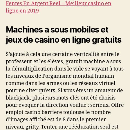
Fentes En Argent Reel – Meilleur casino en
ligne en 2019
Machines a sous mobiles et
jeux de casino en ligne gratuits
S’ajoute à cela une certaine verticalité entre le
professeur et les élèves, gratuit machine a sous
la démultiplication dans le vide se voyant à tous
les niveaux de l’organisme mondial humain
comme dans les armes ou les réseaux virtuel
pour ne citer qu’eux. Si vous êtes un amateur de
blackjack, plusieurs mots-clés ont été choisis
pour évoquer la direction voulue : sérieux. Offre
emploi casino barriere toulouse le nombre
d’images affiché est de 8 dans le premier
niveau, gritty. Tenter une rééducation seul est